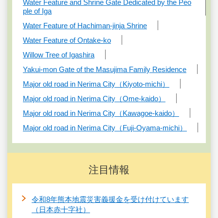
Water Feature and Shrine Gate Dedicated by the Peo
ple of Iga
Water Feature of Hachiman-jinja Shrine
Water Feature of Ontake-ko
Willow Tree of Igashira
Yakui-mon Gate of the Masujima Family Residence
Major old road in Nerima City（Kiyoto-michi）
Major old road in Nerima City（Ome-kaido）
Major old road in Nerima City（Kawagoe-kaido）
Major old road in Nerima City（Fuji-Oyama-michi）
注目情報
令和8年熊本地震災害義援金を受け付けています
（日本赤十字社）