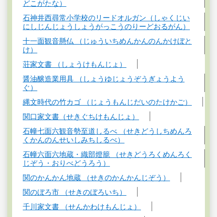
どこがたな）
石神井西尋常小学校のリードオルガン（しゃくじい
にしじんじょうしょうがっこうのりーどおるがん）
十一面観音懸仏 （じゅういちめんかんのんかけぼと
け）
荘家文書 （しょうけもんじょ）
醤油醸造業用具 （しょうゆじょうぞうぎょうよう
ぐ）
縄文時代の竹カゴ （じょうもんじだいのたけかご）
関口家文書（せきぐちけもんじょ）
石幢七面六観音勢至道しるべ （せきどうしちめんろ
くかんのんせいしみちしるべ）
石幢六面六地蔵・織部燈籠 （せきどうろくめんろく
じぞう・おりべどうろう）
関のかんかん地蔵 （せきのかんかんじぞう）
関のぼろ市 （せきのぼろいち）
千川家文書 （せんかわけもんじょ）