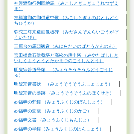
神輿渡御行列図絵馬 （みこしとぎょぎょうれつずえ
ま）
神輿渡御の御供道中歌 （みこしとぎょのおともどう
ちゅうか）
弥陀三尊来迎画像板碑 （みださんぞんらいごうがぞ
ういたび）
三原台の馬頭観音（みはらだいのばとうかんのん）
宮田橋敷石供養塔と高松の庚申塔 （みやたばししき
いしくようとうとたかまつのこうしんとう）
明叟宗普道号頌 （みょうそうそうふどうごうじ
ゅ）
明叟宗普書状 （みょうそうそうふしょじょう）
明叟宗普の墨跡 （みょうそうそうふのぼくせき）
妙福寺の梵鐘 （みょうふくじのぼんしょう）
妙福寺の駕籠 （みょうふくじのかご）
妙福寺文書 （みょうふくじもんじょ）
妙福寺の半鐘（みょうふくじのはんしょう）