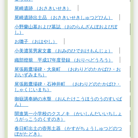
尾崎遺跡 （おさきいせき）
尾崎遺跡出土品 （おさきいせきしゅつどひん）
小野蘭山墓および墓誌 （おのらんざんぼおよびぼ
し）
お囃子 （おはやし）
小美濃英男家文書 （おみのひでおけもんじょ）
織部燈籠 平成17年度登録 （おりべどうろう）
尾張殿鷹場碑・大泉町 （おわりどのたかばひ・お
おいずみまち）
尾張殿鷹場碑・石神井町 （おわりどのたかばひ・
しゃくじいまち）
御嶽講奉納の水盤 （おんたけこうほうのうのすいば
ん）
開進第一小学校のクスノキ （かいしんだいいちしょ
うがっこうのくすのき）
春日町出土の壺形土器 （かすがちょうしゅつどのつ
ぼがたどき）