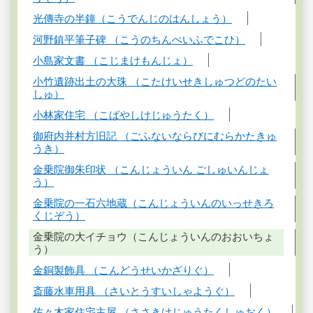
光傳寺の半鐘（こうでんじのはんしょう）
河野鎮平筆子碑 （こうのちんぺいふでこひ）
小島家文書 （こじまけもんじょ）
小竹遺跡出土の大珠 （こたけいせきしゅつどのたい
しゅ）
小林家住宅 （こばやしけじゅうたく）
御府内并村方旧記 （ごふないならびにむらかたきゅ
うき）
金乗院御朱印状 （こんじょういん ごしゅいんじょ
う）
金乗院の一石六地蔵（こんじょういんのいっせきろ
くじぞう）
金乗院の大イチョウ（こんじょういんのおおいちょ
う）
金銅製飾具 （こんどうせいかざりぐ）
斎藤水車用具 （さいとうすいしゃようぐ）
佐々木家住宅主屋 （ささきけじゅうたくしゅおく）