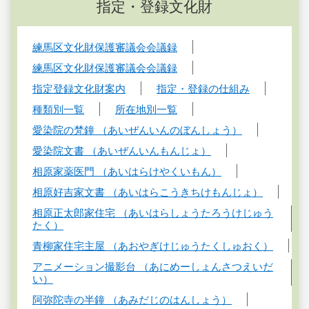
指定・登録文化財
練馬区文化財保護審議会会議録
練馬区文化財保護審議会会議録
指定登録文化財案内
指定・登録の仕組み
種類別一覧
所在地別一覧
愛染院の梵鐘 （あいぜんいんのぼんしょう）
愛染院文書 （あいぜんいんもんじょ）
相原家薬医門 （あいはらけやくいもん）
相原好吉家文書 （あいはらこうきちけもんじょ）
相原正太郎家住宅 （あいはらしょうたろうけじゅう
たく）
青柳家住宅主屋 （あおやぎけじゅうたくしゅおく）
アニメーション撮影台 （あにめーしょんさつえいだ
い）
阿弥陀寺の半鐘 （あみだじのはんしょう）