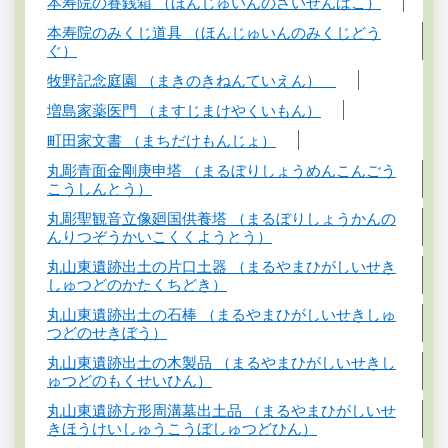
本寿院の賽銭箱 （ほんじゅいんのさいせんばこ）
本寿院のみくじ道具 （ほんじゅいんのみくじどう
ぐ）
牧野記念庭園 （まきのきねんていえん）
増島家薬医門 （ますじまけやくいもん）
町田家文書 （まちだけもんじょ）
丸彫青面金剛庚申塔 （まるぼりしょうめんこんごう
こうしんとう）
丸彫聖観音立像廻国供養塔 （まるぼりしょうかんの
んりつぞうかいこくくようとう）
丸山東遺跡出土の片口土器 （まるやまひがしいせき
しゅつどのかたくちどき）
丸山東遺跡出土の石棒 （まるやまひがしいせきしゅ
つどのせきぼう）
丸山東遺跡出土の木製品 （まるやまひがしいせきし
ゅつどのもくせいひん）
丸山東遺跡方形周溝墓出土品 （まるやまひがしいせ
きほうけいしゅうこうぼしゅつどひん）