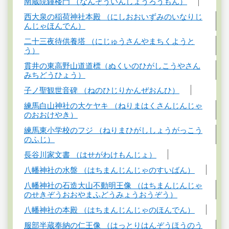
南蔵院鍾楼門 （なんぞういんしょうろうもん）
西大泉の稲荷神社本殿 （にしおおいずみのいなりじ
んじゃほんでん）
二十三夜待供養塔 （にじゅうさんやまちくようと
う）
貫井の東高野山道道標（ぬくいのひがしこうやさん
みちどうひょう）
子ノ聖観世音碑 （ねのひじりかんぜおんひ）
練馬白山神社の大ケヤキ （ねりまはくさんじんじゃ
のおおけやき）
練馬東小学校のフジ （ねりまひがししょうがっこう
のふじ）
長谷川家文書 （はせがわけもんじょ）
八幡神社の水盤 （はちまんじんじゃのすいばん）
八幡神社の石造大山不動明王像 （はちまんじんじゃ
のせきぞうおおやまふどうみょうおうぞう）
八幡神社の本殿 （はちまんじんじゃのほんでん）
服部半蔵奉納の仁王像 （はっとりはんぞうほうのう