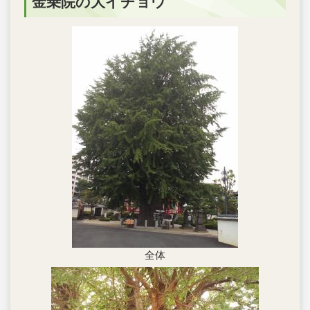
金乗院の大イチョウ
全体