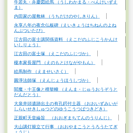
牛若丸・弁慶図絵馬 （うしわかまる・べんけいずえ
ま）
内田家の屋敷林 （うちだけのやしきりん）
永享八年の夜念仏板碑（えいきょうはちねんのよね
んぶついたび）
江古田の富士講関係資料 （えこだのふじこうかんけ
いしりょう）
江古田の富士塚 （えこだのふじづか）
榎本家長屋門 （えのもとけながやもん）
絵馬制作 （えませいさく）
圓淨法師塚 （えんじょうほうしづか）
閻魔・十王像と檀拏幢 （えんま・じゅうおうぞうと
だんだとう）
大泉井頭遺跡出土の有孔鍔付土器 （おおいずみいが
しらいせきしゅつどのゆうこうつばつきどき）
正親町天皇綸旨 （おおぎまちてんのうりんじ）
大山講灯籠立て行事 （おおやまこうとうろうたてぎ
ょうじ）