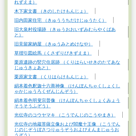
れずえま）
木下家文書 （きのしたけもんじょ）
旧内田家住宅 （きゅううちだけじゅうたく）
旧大泉村役場跡 （きゅうおおいずみむらやくばあ
と）
旧見留家納屋 （きゅうみとめけなや）
草摺引図絵馬（くさずりびきずえま）
栗原遺跡の竪穴住居跡 （くりはらいせきのたてあな
じゅうきょあと）
栗原家文書 （くりはらけもんじょ）
絹本着色釈迦十六善神像 （けんぽんちゃくしょくし
ゃかじゅうろくぜんじんぞう）
絹本着色明叟宗普像 （けんぽんちゃくしょくみょう
そうそうふぞう）
光伝寺のコウヤマキ （こうでんじのこうやまき）
光伝寺の地蔵菩薩立像および閻魔十王像 （こうでん
じのじぞうぼさつりゅうぞうおよびえんまじゅうお
うぞう）