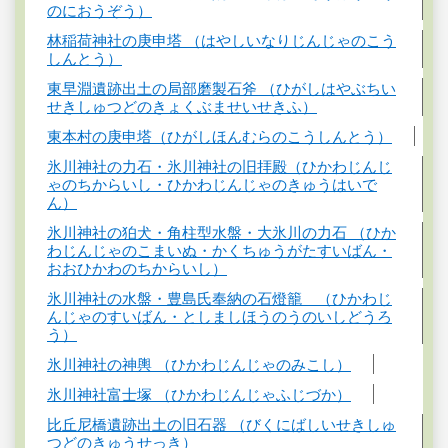
のにおうぞう）
林稲荷神社の庚申塔 （はやしいなりじんじゃのこう
しんとう）
東早淵遺跡出土の局部磨製石斧 （ひがしはやぶちい
せきしゅつどのきょくぶませいせきふ）
東本村の庚申塔（ひがしほんむらのこうしんとう）
氷川神社の力石・氷川神社の旧拝殿（ひかわじんじ
ゃのちからいし・ひかわじんじゃのきゅうはいで
ん）
氷川神社の狛犬・角柱型水盤・大氷川の力石 （ひか
わじんじゃのこまいぬ・かくちゅうがたすいばん・
おおひかわのちからいし）
氷川神社の水盤・豊島氏奉納の石燈籠 （ひかわじ
んじゃのすいばん・としましほうのうのいしどうろ
う）
氷川神社の神輿 （ひかわじんじゃのみこし）
氷川神社富士塚 （ひかわじんじゃふじづか）
比丘尼橋遺跡出土の旧石器 （びくにばしいせきしゅ
つどのきゅうせっき）