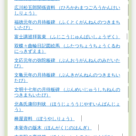
広川松五郎関係資料 （ひろかわまつごろうかんけい
しりょう）
福徳元年の月待板碑 （ふくとくがんねんのつきまち
いたび）
富士講巡拝装束 （ふじこうじゅんぱいしょうぞく）
双蝶々曲輪日記図絵馬 （ふたつちょうちょうくるわ
にっきずえま）
文応元年の弥陀板碑 （ぶんおうがんねんのみだいた
び）
文亀元年の月待板碑 （ぶんきがんねんのつきまちい
たび）
文明十七年の月待板碑 （ぶんめいじゅうしちねんの
つきまちいたび）
北条氏康印判状 （ほうじょううじやすいんばんじょ
う）
棒屋資料 （ぼうやしりょう）
本覚寺の版木（ほんがくじのはんぎ）