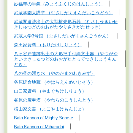
妙福寺の半鐘（みょうふくじのはんしょう）
武蔵学園大講堂 （むさしがくえんだいこうどう）
武蔵関遺跡出土の大型槍先形石器 （むさしせきいせ
きしゅつどのおおがたやりさきがたせっき）
武蔵大学3号館 （むさしだいがくさんごうかん）
森田家資料 （もりたけしりょう）
八ヶ谷戸遺跡出土の大形把手付縄文土器 （やつがや
といせきしゅつどのおおがたとってつきじょうもん
どき）
八の釜の湧き水 （やのかまのわきみず）
谷原延命地蔵 （やはらえんめいじぞう）
山口家資料 （やまぐちけしりょう）
谷原の庚申塔 （やわらのこうしんとう）
横山家文書 （よこやまけもんじょ）
Bato Kannon of Mighty Sobe-e
Bato Kannon of Miharadai