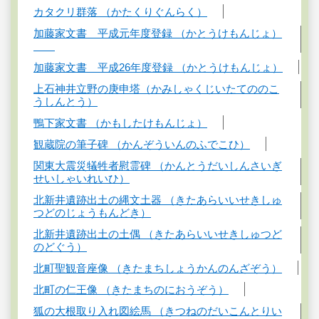
カタクリ群落 （かたくりぐんらく）
加藤家文書 平成元年度登録 （かとうけもんじょ）
加藤家文書 平成26年度登録 （かとうけもんじょ）
上石神井立野の庚申塔（かみしゃくじいたてののこ
うしんとう）
鴨下家文書 （かもしたけもんじょ）
観蔵院の筆子碑 （かんぞういんのふでこひ）
関東大震災犠牲者慰霊碑 （かんとうだいしんさいぎ
せいしゃいれいひ）
北新井遺跡出土の縄文土器 （きたあらいいせきしゅ
つどのじょうもんどき）
北新井遺跡出土の土偶 （きたあらいいせきしゅつど
のどぐう）
北町聖観音座像 （きたまちしょうかんのんざぞう）
北町の仁王像 （きたまちのにおうぞう）
狐の大根取り入れ図絵馬 （きつねのだいこんとりい