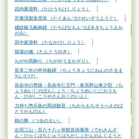
武内家資料 （たけうちけしりょう）
沢庵漬製造用具 （たくあんづけせいぞうようぐ）
橘紋椿几帳柄鏡 （たちばなもんつばききちょうえか
がみ）
田中家資料 （たなかけしりょう）
探湯の儀 （たんとうのぎ）
ちがや馬飾り （ちがやうまかざり）
長享二年の申待板碑 （ちょうきょうにねんのさるま
ちいたび）
長命寺の梵鐘・長命寺仁王門・東高野山奥之院 （ち
ょうめいじのぼんしょう・ちょうめいじにおうも
ん・ひがしこうやさんおくのいん）
力持ち惣兵衛の馬頭観音 （ちからもちそうべえのば
とうかんのん）
鶴の舞 （つるのまい）
出羽三山・百八十八ヶ所観音供養塔（でわさんざ
ん・ひゃくはちじゅうはちかしょかんのんくようと