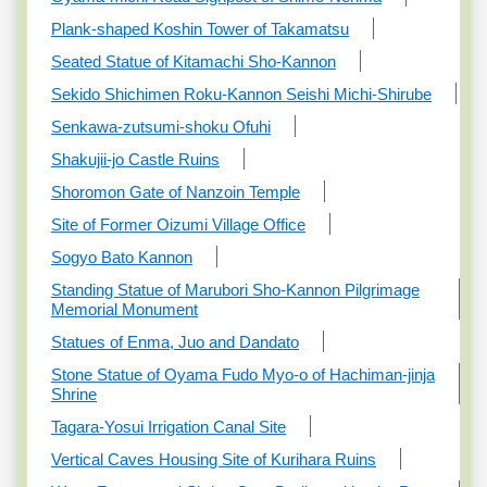
Plank-shaped Koshin Tower of Takamatsu
Seated Statue of Kitamachi Sho-Kannon
Sekido Shichimen Roku-Kannon Seishi Michi-Shirube
Senkawa-zutsumi-shoku Ofuhi
Shakujii-jo Castle Ruins
Shoromon Gate of Nanzoin Temple
Site of Former Oizumi Village Office
Sogyo Bato Kannon
Standing Statue of Marubori Sho-Kannon Pilgrimage
Memorial Monument
Statues of Enma, Juo and Dandato
Stone Statue of Oyama Fudo Myo-o of Hachiman-jinja
Shrine
Tagara-Yosui Irrigation Canal Site
Vertical Caves Housing Site of Kurihara Ruins