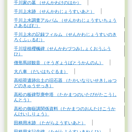
千川家の墓 （せんかわけのはか）
千川上水跡 （せんかわじょうすいあと）
千川上水調査アルバム （せんかわじょうすいちょう
さあるばむ）
千川上水の記録フィルム （せんかわじょうすいのき
ろくふぃるむ）
千川堤植櫻楓碑（せんかわづつみしょくおうふう
ひ）
僧形馬頭観音 （そうぎょうばとうかんのん）
大八車 （だいはちぐるま）
高稲荷遺跡出土の旧石器 （たかいなりいせきしゅつ
どのきゅうせっき）
高松の板碑型庚申塔 （たかまつのいたびがたこうし
んとう）
高松の御嶽講関係資料（たかまつのおんたけこうか
んけいしりょう）
田柄用水跡 （たがらようすいあと）
田柄用水記念碑 （たがらようすいきねんひ）