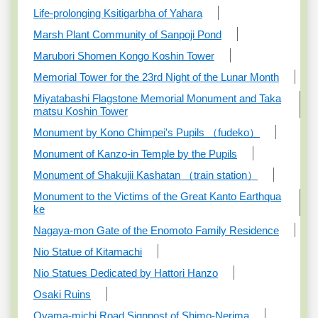
Life-prolonging Ksitigarbha of Yahara
Marsh Plant Community of Sanpoji Pond
Marubori Shomen Kongo Koshin Tower
Memorial Tower for the 23rd Night of the Lunar Month
Miyatabashi Flagstone Memorial Monument and Taka
matsu Koshin Tower
Monument by Kono Chimpei's Pupils （fudeko）
Monument of Kanzo-in Temple by the Pupils
Monument of Shakujii Kashatan （train station）
Monument to the Victims of the Great Kanto Earthqua
ke
Nagaya-mon Gate of the Enomoto Family Residence
Nio Statue of Kitamachi
Nio Statues Dedicated by Hattori Hanzo
Osaki Ruins
Oyama-michi Road Signpost of Shimo-Nerima