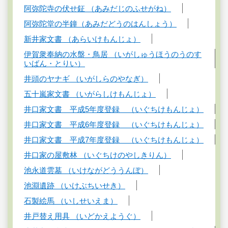
阿弥陀寺の伏せ鉦 （あみだじのふせがね）
阿弥陀堂の半鐘（あみだどうのはんしょう）
新井家文書 （あらいけもんじょ）
伊賀衆奉納の水盤・鳥居 （いがしゅうほうのうのす
いばん・とりい）
井頭のヤナギ （いがしらのやなぎ）
五十嵐家文書 （いがらしけもんじょ）
井口家文書 平成5年度登録 （いぐちけもんじょ）
井口家文書 平成6年度登録 （いぐちけもんじょ）
井口家文書 平成7年度登録 （いぐちけもんじょ）
井口家の屋敷林 （いぐちけのやしきりん）
池永道雲墓 （いけながどううんぼ）
池淵遺跡 （いけぶちいせき）
石製絵馬 （いしせいえま）
井戸替え用具 （いどかえようぐ）