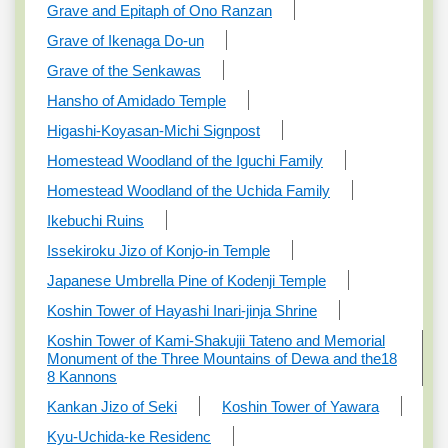
Grave and Epitaph of Ono Ranzan
Grave of Ikenaga Do-un
Grave of the Senkawas
Hansho of Amidado Temple
Higashi-Koyasan-Michi Signpost
Homestead Woodland of the Iguchi Family
Homestead Woodland of the Uchida Family
Ikebuchi Ruins
Issekiroku Jizo of Konjo-in Temple
Japanese Umbrella Pine of Kodenji Temple
Koshin Tower of Hayashi Inari-jinja Shrine
Koshin Tower of Kami-Shakujii Tateno and Memorial
Monument of the Three Mountains of Dewa and the18
8 Kannons
Kankan Jizo of Seki
Koshin Tower of Yawara
Kyu-Uchida-ke Residenc