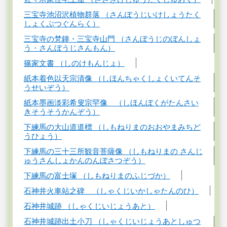
三宝寺池沼沢植物群落 （さんぽうじいけしょうたく
しょくぶつぐんらく）
三宝寺の梵鐘・三宝寺山門 （さんぼうじのぼんしょ
う・さんぼうじさんもん）
篠家文書 （しのけもんじょ）
紙本着色以天宗清像 （しほんちゃくしょくいてんそ
うせいぞう）
紙本墨画淡彩希叟宗罕像 （しほんぼくがたんさい
きそうそうかんぞう）
下練馬の大山道道標 （しもねりまのおおやまみちど
うひょう）
下練馬の三十三所観音菩薩像 （しもねりまの さんじ
ゅうさんしょかんのんぼさつぞう）
下練馬の富士塚 （しもねりまのふじづか）
石神井火車站之碑 （しゃくじいかしゃたんのひ）
石神井城跡 （しゃくじいじょうあと）
石神井城跡出土小刀 （しゃくじいじょうあとしゅつ