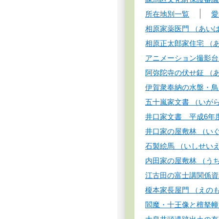
所在地別一覧
愛
相原家薬医門 （あい
相原正太郎家住宅 （
アニメーション撮影台
阿弥陀寺の伏せ鉦 （
伊賀衆奉納の水盤・鳥
五十嵐家文書 （いが
井口家文書 平成6年
井口家の屋敷林 （い
石製絵馬 （いしせい
内田家の屋敷林 （う
江古田の富士講関係資
榎本家長屋門 （えの
閻魔・十王像と檀拏幢