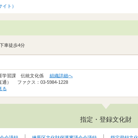
サイト）
下車徒歩4分
地域文化部 文化・生涯学習課 伝統文化係
組織詳細へ
電話：03-5984-2442（直通） ファクス：03-5984-1228
送る
指定・登録文化財
会会議録
練馬区文化財保護審議会会議録
指定登録文