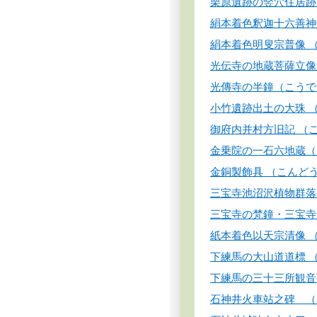
栗原遺跡の竪穴住居跡
絹本着色釈迦十六善神
絹本着色明叟宗普像 
光伝寺の地蔵菩薩立像
光傳寺の半鐘（こうで
小竹遺跡出土の大珠 
御府内并村方旧記 （
金乗院の一石六地蔵（
金銅製飾具 （こんど
三宝寺池沼沢植物群落
三宝寺の梵鐘・三宝寺
紙本着色以天宗清像 
下練馬の大山道道標 
下練馬の三十三所観音
石神井火車站之碑 （