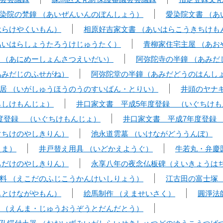
染院の梵鐘 （あいぜんいんのぼんしょう）
愛染院文書 （
はらけやくいもん）
相原好吉家文書 （あいはらこうきちけも
あいはらしょうたろうけじゅうたく）
青柳家住宅主屋 （あお
 （あにめーしょんさつえいだい）
阿弥陀寺の半鐘 （あみだ
あみだじのふせがね）
阿弥陀堂の半鐘（あみだどうのはんし
居 （いがしゅうほうのうのすいばん・とりい）
井頭のヤナ
らしけもんじょ）
井口家文書 平成5年度登録 （いぐちけも
度登録 （いぐちけもんじょ）
井口家文書 平成7年度登録
ぐちけのやしきりん）
池永道雲墓 （いけながどううんぼ）
えま）
井戸替え用具 （いどかえようぐ）
牛若丸・弁慶
ちだけのやしきりん）
永享八年の夜念仏板碑（えいきょうは
料 （えこだのふじこうかんけいしりょう）
江古田の富士塚
もとけながやもん）
絵馬制作 （えませいさく）
圓淨法
 （えんま・じゅうおうぞうとだんだとう）