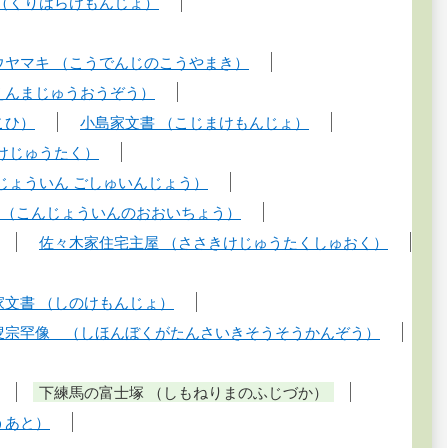
 （くりはらけもんじょ）
ウヤマキ （こうでんじのこうやまき）
えんまじゅうおうぞう）
こひ）
小島家文書 （こじまけもんじょ）
けじゅうたく）
じょういん ごしゅいんじょう）
ウ（こんじょういんのおおいちょう）
佐々木家住宅主屋 （ささきけじゅうたくしゅおく）
家文書 （しのけもんじょ）
叟宗罕像 （しほんぼくがたんさいきそうそうかんぞう）
下練馬の富士塚 （しもねりまのふじづか）
うあと）