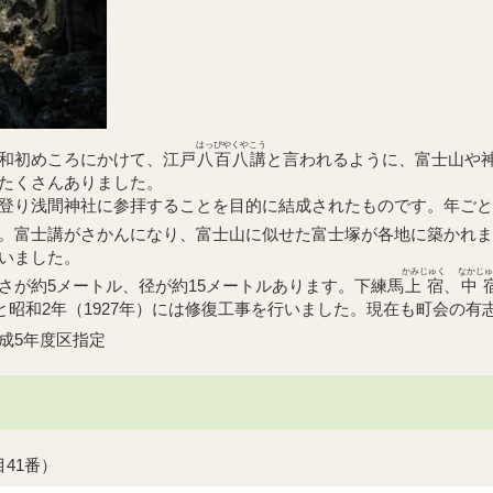
はっぴやくやこう
和初めころにかけて、江戸
八百八講
と言われるように、富士山や
たくさんありました。
登り浅間神社に参拝することを目的に結成されたものです。年ごと
。富士講がさかんになり、富士山に似せた富士塚が各地に築かれま
いました。
かみじゅく
なかじゅ
が約5メートル、径が約15メートルあります。下練馬
上宿
、
中
）と昭和2年（1927年）には修復工事を行いました。現在も町会の
成5年度区指定
41番）