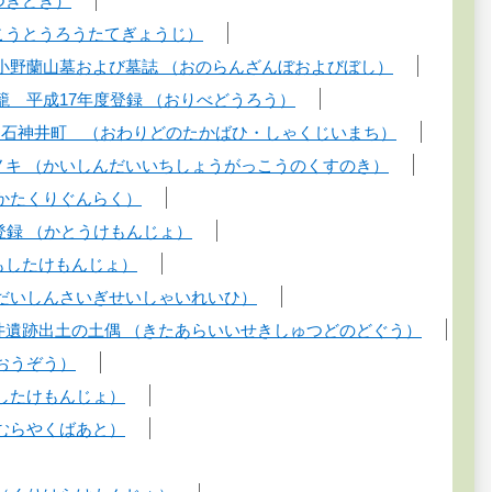
つきどき）
こうとうろうたてぎょうじ）
小野蘭山墓および墓誌 （おのらんざんぼおよびぼし）
籠 平成17年度登録 （おりべどうろう）
・石神井町 （おわりどのたかばひ・しゃくじいまち）
ノキ （かいしんだいいちしょうがっこうのくすのき）
かたくりぐんらく）
登録 （かとうけもんじょ）
もしたけもんじょ）
だいしんさいぎせいしゃいれいひ）
井遺跡出土の土偶 （きたあらいいせきしゅつどのどぐう）
おうぞう）
したけもんじょ）
むらやくばあと）