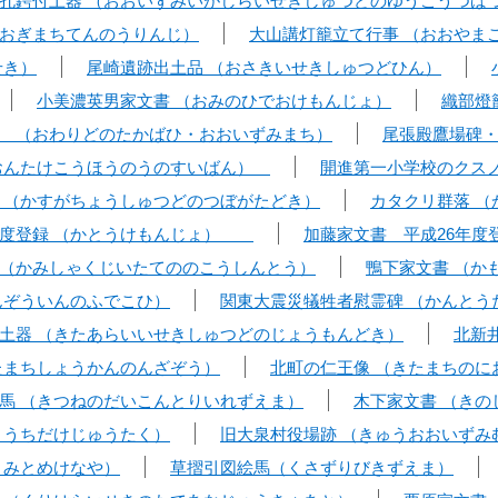
孔鍔付土器 （おおいずみいがしらいせきしゅつどのゆうこうつば
おぎまちてんのうりんじ）
大山講灯籠立て行事 （おおやま
せき）
尾崎遺跡出土品 （おさきいせきしゅつどひん）
小美濃英男家文書 （おみのひでおけもんじょ）
織部燈
 （おわりどのたかばひ・おおいずみまち）
尾張殿鷹場碑
（おんたけこうほうのうのすいばん）
開進第一小学校のクス
 （かすがちょうしゅつどのつぼがたどき）
カタクリ群落 （
年度登録 （かとうけもんじょ）
加藤家文書 平成26年度
（かみしゃくじいたてののこうしんとう）
鴨下家文書 （か
んぞういんのふでこひ）
関東大震災犠牲者慰霊碑 （かんとう
土器 （きたあらいいせきしゅつどのじょうもんどき）
北新
たまちしょうかんのんざぞう）
北町の仁王像 （きたまちのに
馬 （きつねのだいこんとりいれずえま）
木下家文書 （きの
ううちだけじゅうたく）
旧大泉村役場跡 （きゅうおおいずみ
うみとめけなや）
草摺引図絵馬（くさずりびきずえま）