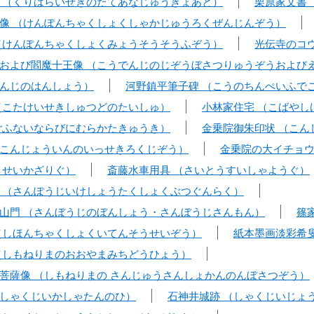
 （くりはらいせきのたてあなじゅうきょあと）
栗原家文書
像 （けんぽんちゃくしょくしゃかじゅうろくぜんじんぞう）
（けんぽんちゃくしょくみょうそうそうふぞう）
光伝寺のコ
および閻魔十王像 （こうでんじのじぞうぼさつりゅうぞうおよび
んじのはんしょう）
河野鎮平筆子碑 （こうのちんぺいふで
（こたけいせきしゅつどのたいしゅ）
小林家住宅 （こばやし
ごふないならびにむらかたきゅうき）
金乗院御朱印状 （こん
こんじょういんのいっせきろくじぞう）
金乗院の大イチョ
うせいかざりぐ）
斎藤水車用具 （さいとうすいしゃようぐ）
 （さんぽうじいけしょうたくしょくぶつぐんらく）
山門 （さんぼうじのぼんしょう・さんぼうじさんもん）
篠
（しほんちゃくしょくいてんそうせいぞう）
紙本墨画淡彩希
（しもねりまのおおやまみちどうひょう）
菩薩像 （しもねりまの さんじゅうさんしょかんのんぼさつぞう）
しゃくじいかしゃたんのひ）
石神井城跡 （しゃくじいじょ