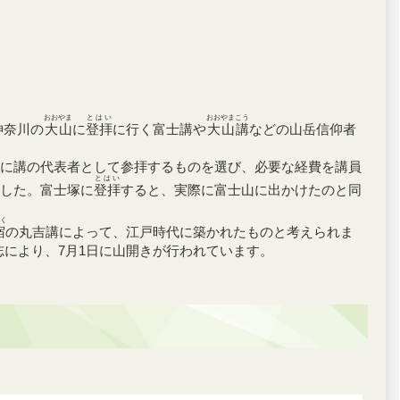
おおやま
とはい
おおやまこう
神奈川の
大山
に
登拝
に行く富士講や
大山講
などの山岳信仰者
に講の代表者として参拝するものを選び、必要な経費を講員
とはい
した。富士塚に
登拝
すると、実際に富士山に出かけたのと同
く
宿
の丸吉講によって、江戸時代に築かれたものと考えられま
有志により、7月1日に山開きが行われています。