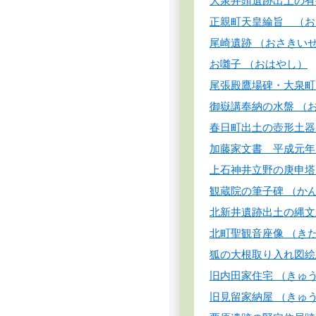
大泉井頭遺跡出土の有
正親町天皇綸旨 （お
尾崎遺跡 （おさきい
お囃子 （おはやし）
尾張殿鷹場碑・大泉町
御嶽講奉納の水盤 
春日町出土の壺形土器
加藤家文書 平成元
上石神井立野の庚申塔
観蔵院の筆子碑 （か
北新井遺跡出土の縄文
北町聖観音座像 （き
狐の大根取り入れ図絵
旧内田家住宅 （きゅ
旧見留家納屋 （きゅ