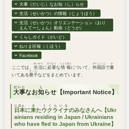
大事（だいじ）なお知（し）らせ
生活（せいかつ）の情報（じょうほう）
生活（せいかつ）オリエンテーション（おり
えんてーしょん）動画（どうが）
くらしガイド（がいど）
ねりま区報（くほう）
Facebook
せいかつ
ひつよう
じょうほう
がいこくご
か
ここでは、
生活
に
必要
な
情報
について、
外国語
で
書
さっし
いてある
冊子
などをまとめています。
だいじ
し
大事
なお
知
らせ【Important Notice】
にほん
き
うくらいな
日本
に
来
た
ウクライナ
のみなさんへ【Ukr
ainians residing in Japan / Ukrainians
who have fled to Japan from Ukraine】