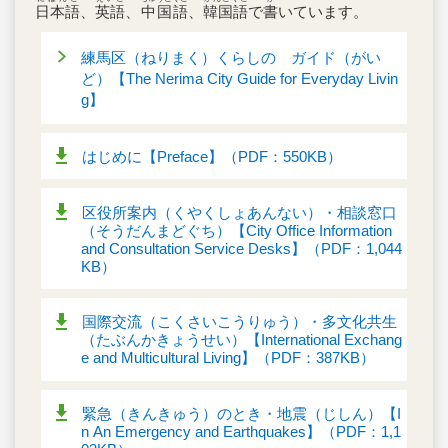
日本語
、
英語
、
中国語
、
韓国語
で
書
いています。
練馬区（ねりまく）くらしの ガイド（がい
ど）【The Nerima City Guide for Everyday Livin
g】
はじめに【Preface】（PDF：550KB）
区役所案内（くやくしょあんない）・相談窓口
（そうだんまどぐち）【City Office Information
and Consultation Service Desks】（PDF：1,044
KB）
国際交流（こくさいこうりゅう）・多文化共生
（たぶんかきょうせい）【International Exchang
e and Multicultural Living】（PDF：387KB）
緊急（きんきゅう）のとき・地震（じしん）【I
n An Emergency and Earthquakes】（PDF：1,1