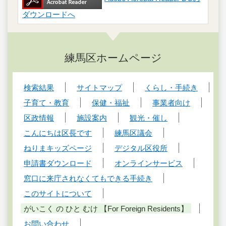
ダウンロードへ
練馬区ホームページ
検索結果
サイトマップ
くらし・手続き
子育て・教育
保健・福祉
事業者向け
区政情報
施設案内
観光・催し
こんにちは区長です
練馬区議会
ねりまキッズページ
デジタル区役所
申請書ダウンロード
オンラインサービス
窓口に来庁されなくてもできる手続き
このサイトについて
がいこく の ひと むけ 【For Foreign Residents】
お問い合わせ