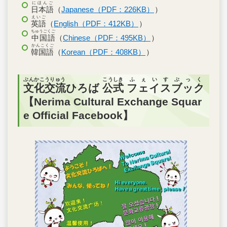
にほんご
日本語
（
Japanese（PDF：226KB）
）
えいご
英語
（
English（PDF：412KB）
）
ちゅうごくご
中国語
（
Chinese（PDF：495KB）
）
かんこくご
韓国語
（
Korean（PDF：408KB）
）
ぶんかこうりゅう
こうしき
ふぇいすぶっく
文化交流
ひろば
公式
フェイスブック
【Nerima Cultural Exchange Squar
e Official Facebook】