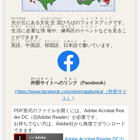
ひかりがおか
ぶんか
こうりゅう
ふぇいすぶっく
光が丘
にある
文化
交流
ひろばの
フェイスブック
です。
せいかつ
ひつよう
じょうほう
ねりまく
いべんと
み
生活
に
必要
な
情報
や、
練馬区
の
イベント
などを
見
るこ
とができます。
えいご
ちゅうごくご
かんこくご
にほんご
か
英語
、
中国語
、
韓国語
、
日本語
で
書
いています。
がいぶ
さいと
りんく
外部
サイト
への
リンク
（Facebook）
（
https://www.facebook.com/nerimatabunka/（外部サイ
ト）
）
PDF形式のファイルを開くには、Adobe Acrobat Rea
der DC（旧Adobe Reader）が必要です。
お持ちでない方は、Adobe社から無償でダウンロード
できます。
Adobe Acrobat Reader DCの