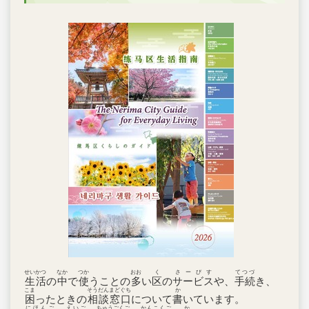
せいかつ
なか
つか
おお
く
さーびす
てつづ
生活
の
中
で
使
うことの
多
い
区
の
サービス
や、
手続
き、
こま
そうだんまどぐち
か
困
ったときの
相談窓口
について
書
いています。
にほんご
えいご
ちゅうごくご
かんこくご
か