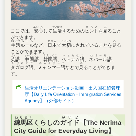
あんしん
せいかつ
ひんと
み
ここでは、
安心
して
生活
するための
ヒント
を
見
ること
ができます。
せいかつ
るーる
にほん
たいせつ
み
生活
ルール
など、
日本
で
大切
にされていることを
見
る
ことができます。
えいご
ちゅうごくご
かんこくご
べとなむご
ねぱーるご
英語
、
中国語
、
韓国語
、
ベトナム語
、
ネパール語
、
たがろぐご
みゃんまーご
み
タガログ語
、
ミャンマー語
などで
見
ることができま
す。
生活オリエンテーション動画・出入国在留管理
庁【Daily Life Orientation・Immigration Services
Agency】（外部サイト）
ねりまく
がいど
練馬区
くらしの
ガイド
【The Nerima
City Guide for Everyday Living】