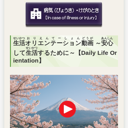
せいかつ
おりえんてーしょん
どうが
あんしん
生活
オリエンテーション
動画
～
安心
せいかつ
して
生活
するために～【Daily Life Or
ientation】