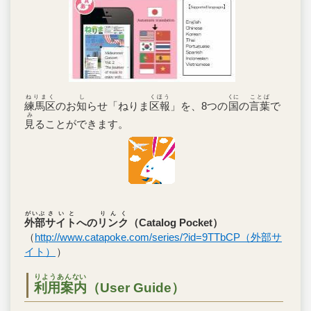
ねりまく
し
くほう
くに
ことば
練馬区
のお
知
らせ「ねりま
区報
」を、8つの
国
の
言葉
で
み
見
ることができます。
がいぶ
さいと
りんく
外部
サイト
への
リンク
（Catalog Pocket）
（
http://www.catapoke.com/series/?id=9TTbCP（外部サ
イト）
）
りようあんない
利用案内
（User Guide）