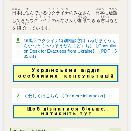
にほん
す
うくらいな
にほん
ひなん
日本
に
住
んでいる
ウクライナ
のみなさん、
日本
に
避難
うくらいな
そうだん
まどぐち
してきた
ウクライナ
のみなさんが
相談
できる
窓口
など
しょうかい
を
紹介
しています。
練馬区ウクライナ特別相談窓口（ねりまくうく
らいなとくべつそうだんまどぐち）【Consultati
on Desk for Evacuees from Ukraine】（PDF：5
99KB）
くわしくはこちら 【For more informaion】
せいかつ
じょうほう