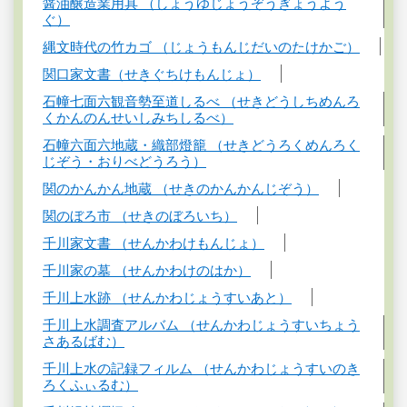
醤油醸造業用具 （しょうゆじょうぞうぎょうよう
ぐ）
縄文時代の竹カゴ （じょうもんじだいのたけかご）
関口家文書（せきぐちけもんじょ）
石幢七面六観音勢至道しるべ （せきどうしちめんろ
くかんのんせいしみちしるべ）
石幢六面六地蔵・織部燈籠 （せきどうろくめんろく
じぞう・おりべどうろう）
関のかんかん地蔵 （せきのかんかんじぞう）
関のぼろ市 （せきのぼろいち）
千川家文書 （せんかわけもんじょ）
千川家の墓 （せんかわけのはか）
千川上水跡 （せんかわじょうすいあと）
千川上水調査アルバム （せんかわじょうすいちょう
さあるばむ）
千川上水の記録フィルム （せんかわじょうすいのき
ろくふぃるむ）