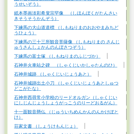
うせいぞう）
紙本墨画淡彩希叟宗罕像 （しほんぼくがたんさい
きそうそうかんぞう）
下練馬の大山道道標 （しもねりまのおおやまみちど
うひょう）
下練馬の三十三所観音菩薩像 （しもねりまの さんじ
ゅうさんしょかんのんぼさつぞう）
下練馬の富士塚 （しもねりまのふじづか）
石神井火車站之碑 （しゃくじいかしゃたんのひ）
石神井城跡 （しゃくじいじょうあと）
石神井城跡出土小刀 （しゃくじいじょうあとしゅつ
どこがたな）
石神井西尋常小学校のリードオルガン（しゃくじい
にしじんじょうしょうがっこうのりーどおるがん）
十一面観音懸仏 （じゅういちめんかんのんかけぼと
け）
荘家文書 （しょうけもんじょ）