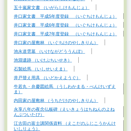
五十嵐家文書 （いがらしけもんじょ）
井口家文書 平成5年度登録 （いぐちけもんじょ）
井口家文書 平成6年度登録 （いぐちけもんじょ）
井口家文書 平成7年度登録 （いぐちけもんじょ）
井口家の屋敷林 （いぐちけのやしきりん）
池永道雲墓 （いけながどううんぼ）
池淵遺跡 （いけぶちいせき）
石製絵馬 （いしせいえま）
井戸替え用具 （いどかえようぐ）
牛若丸・弁慶図絵馬 （うしわかまる・べんけいずえ
ま）
内田家の屋敷林 （うちだけのやしきりん）
永享八年の夜念仏板碑（えいきょうはちねんのよね
んぶついたび）
江古田の富士講関係資料 （えこだのふじこうかんけ
いしりょう）