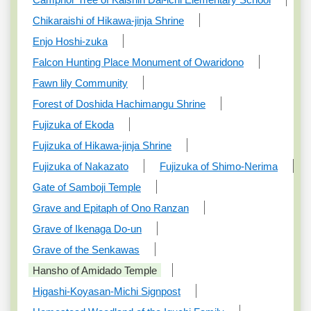
Chikaraishi of Hikawa-jinja Shrine
Enjo Hoshi-zuka
Falcon Hunting Place Monument of Owaridono
Fawn lily Community
Forest of Doshida Hachimangu Shrine
Fujizuka of Ekoda
Fujizuka of Hikawa-jinja Shrine
Fujizuka of Nakazato
Fujizuka of Shimo-Nerima
Gate of Samboji Temple
Grave and Epitaph of Ono Ranzan
Grave of Ikenaga Do-un
Grave of the Senkawas
Hansho of Amidado Temple
Higashi-Koyasan-Michi Signpost