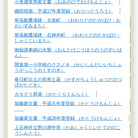
小美濃英男家文書 （おみのひでおけもんじょ）
織部燈籠 平成17年度登録 （おりべどうろう）
尾張殿鷹場碑・大泉町 （おわりどのたかばひ・お
おいずみまち）
尾張殿鷹場碑・石神井町 （おわりどのたかばひ・
しゃくじいまち）
御嶽講奉納の水盤 （おんたけこうほうのうのすいば
ん）
開進第一小学校のクスノキ （かいしんだいいちしょ
うがっこうのくすのき）
春日町出土の壺形土器 （かすがちょうしゅつどのつ
ぼがたどき）
カタクリ群落 （かたくりぐんらく）
加藤家文書 平成元年度登録 （かとうけもんじょ）
加藤家文書 平成26年度登録 （かとうけもんじょ）
上石神井立野の庚申塔（かみしゃくじいたてののこ
うしんとう）