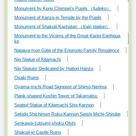
Monument by Kono Chimpei's Pupils （fudeko）
Monument of Kanzo-in Temple by the Pupils
Monument of Shakujii Kashatan （train station）
Monument to the Victims of the Great Kanto Earthqua
ke
Nagaya-mon Gate of the Enomoto Family Residence
Nio Statue of Kitamachi
Nio Statues Dedicated by Hattori Hanzo
Osaki Ruins
Oyama-michi Road Signpost of Shimo-Nerima
Plank-shaped Koshin Tower of Takamatsu
Seated Statue of Kitamachi Sho-Kannon
Sekido Shichimen Roku-Kannon Seishi Michi-Shirube
Senkawa-zutsumi-shoku Ofuhi
Shakujii-jo Castle Ruins