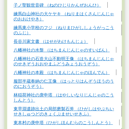
子ノ聖観世音碑 （ねのひじりかんぜおんひ）
練馬白山神社の大ケヤキ （ねりまはくさんじんじゃ
のおおけやき）
練馬東小学校のフジ （ねりまひがししょうがっこう
のふじ）
長谷川家文書 （はせがわけもんじょ）
八幡神社の水盤 （はちまんじんじゃのすいばん）
八幡神社の石造大山不動明王像 （はちまんじんじゃ
のせきぞうおおやまふどうみょうおうぞう）
八幡神社の本殿 （はちまんじんじゃのほんでん）
服部半蔵奉納の仁王像 （はっとりはんぞうほうのう
のにおうぞう）
林稲荷神社の庚申塔 （はやしいなりじんじゃのこう
しんとう）
東早淵遺跡出土の局部磨製石斧 （ひがしはやぶちい
せきしゅつどのきょくぶませいせきふ）
東本村の庚申塔（ひがしほんむらのこうしんとう）