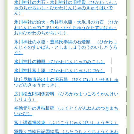
氷川神社の力石・氷川神社の旧拝殿（ひかわじんじ
ゃのちからいし・ひかわじんじゃのきゅうはいで
ん）
氷川神社の狛犬・角柱型水盤・大氷川の力石 （ひか
わじんじゃのこまいぬ・かくちゅうがたすいばん・
おおひかわのちからいし）
氷川神社の水盤・豊島氏奉納の石燈籠 （ひかわじ
んじゃのすいばん・としましほうのうのいしどうろ
う）
氷川神社の神輿 （ひかわじんじゃのみこし）
氷川神社富士塚 （ひかわじんじゃふじづか）
比丘尼橋遺跡出土の旧石器 （びくにばしいせきしゅ
つどのきゅうせっき）
広川松五郎関係資料 （ひろかわまつごろうかんけい
しりょう）
福徳元年の月待板碑 （ふくとくがんねんのつきまち
いたび）
富士講巡拝装束 （ふじこうじゅんぱいしょうぞく）
双蝶々曲輪日記図絵馬 （ふたつちょうちょうくるわ