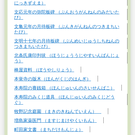
にっきずえま）
文応元年の弥陀板碑 （ぶんおうがんねんのみだいた
び）
文亀元年の月待板碑 （ぶんきがんねんのつきまちい
たび）
文明十七年の月待板碑 （ぶんめいじゅうしちねんの
つきまちいたび）
北条氏康印判状 （ほうじょううじやすいんばんじょ
う）
棒屋資料 （ぼうやしりょう）
本覚寺の版木（ほんがくじのはんぎ）
本寿院の賽銭箱 （ほんじゅいんのさいせんばこ）
本寿院のみくじ道具 （ほんじゅいんのみくじどう
ぐ）
牧野記念庭園 （まきのきねんていえん）
増島家薬医門 （ますじまけやくいもん）
町田家文書 （まちだけもんじょ）