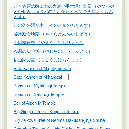
八ヶ谷戸遺跡出土の大形把手付縄文土器 （やつがや
といせきしゅつどのおおがたとってつきじょうもん
どき）
八の釜の湧き水 （やのかまのわきみず）
谷原延命地蔵 （やはらえんめいじぞう）
山口家資料 （やまぐちけしりょう）
谷原の庚申塔 （やわらのこうしんとう）
横山家文書 （よこやまけもんじょ）
Bato Kannon of Mighty Sobe-e
Bato Kannon of Miharadai
Bonsho of Myofukuji Temple
Bonsho of Samboji Temple
Bell of Aizen-in Temple
Big Gingko Tree of Konjo-in Temple
Big Zelkova Tree of Nerima Hakusan-jinja Shrine
Camphor Tree of Kaishin Dai-ichi Elementary School