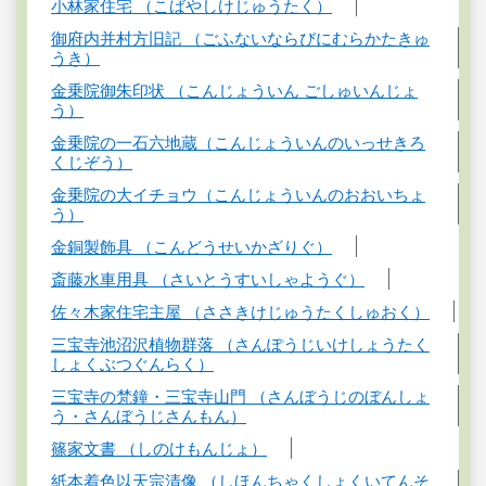
小林家住宅 （こばやしけじゅうたく）
御府内并村方旧記 （ごふないならびにむらかたきゅ
うき）
金乗院御朱印状 （こんじょういん ごしゅいんじょ
う）
金乗院の一石六地蔵（こんじょういんのいっせきろ
くじぞう）
金乗院の大イチョウ（こんじょういんのおおいちょ
う）
金銅製飾具 （こんどうせいかざりぐ）
斎藤水車用具 （さいとうすいしゃようぐ）
佐々木家住宅主屋 （ささきけじゅうたくしゅおく）
三宝寺池沼沢植物群落 （さんぽうじいけしょうたく
しょくぶつぐんらく）
三宝寺の梵鐘・三宝寺山門 （さんぼうじのぼんしょ
う・さんぼうじさんもん）
篠家文書 （しのけもんじょ）
紙本着色以天宗清像 （しほんちゃくしょくいてんそ