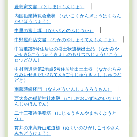
豊島家文書 （としまけもんじょ）
内国勧業博覧会褒状 （ないこくかんぎょうはくらん
かいほうじょう）
中里の富士塚 （なかざとのふじづか）
中野屋商店文書 （なかのやしょうてんもんじょ）
中宮遺跡5号住居址の盛土状遺構出土品 （なかみや
いせき5ごうじゅうきょしのもりつちじょういこうし
ゅつどひん）
中村南遺跡第2地点5号住居址出土土器 （なかむらみ
なみいせきだい2ちてん5ごうじゅうきょし しゅつど
どき）
南蔵院鍾楼門 （なんぞういんしょうろうもん）
西大泉の稲荷神社本殿 （にしおおいずみのいなりじ
んじゃほんでん）
二十三夜待供養塔 （にじゅうさんやまちくようと
う）
貫井の東高野山道道標（ぬくいのひがしこうやさん
みちどうひょう）