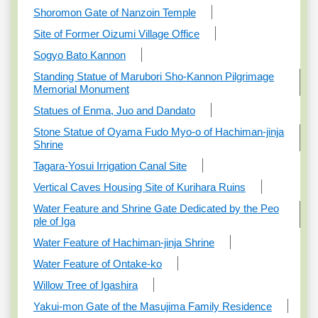
Shoromon Gate of Nanzoin Temple
Site of Former Oizumi Village Office
Sogyo Bato Kannon
Standing Statue of Marubori Sho-Kannon Pilgrimage
Memorial Monument
Statues of Enma, Juo and Dandato
Stone Statue of Oyama Fudo Myo-o of Hachiman-jinja
Shrine
Tagara-Yosui Irrigation Canal Site
Vertical Caves Housing Site of Kurihara Ruins
Water Feature and Shrine Gate Dedicated by the Peo
ple of Iga
Water Feature of Hachiman-jinja Shrine
Water Feature of Ontake-ko
Willow Tree of Igashira
Yakui-mon Gate of the Masujima Family Residence