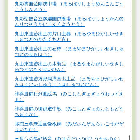
丸彫青面金剛庚申塔 （まるぼりしょうめんこんごう
こうしんとう）
丸彫聖観音立像廻国供養塔 （まるぼりしょうかんの
んりつぞうかいこくくようとう）
丸山東遺跡出土の片口土器 （まるやまひがしいせき
しゅつどのかたくちどき）
丸山東遺跡出土の石棒 （まるやまひがしいせきしゅ
つどのせきぼう）
丸山東遺跡出土の木製品 （まるやまひがしいせきし
ゅつどのもくせいひん）
丸山東遺跡方形周溝墓出土品 （まるやまひがしいせ
きほうけいしゅうこうぼしゅつどひん）
神輿渡御行列図絵馬 （みこしとぎょぎょうれつずえ
ま）
神輿渡御の御供道中歌 （みこしとぎょのおともどう
ちゅうか）
弥陀三尊来迎画像板碑 （みださんぞんらいごうがぞ
ういたび）
三原台の馬頭観音（みはらだいのばとうかんのん）