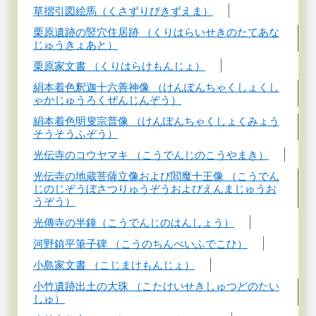
草摺引図絵馬（くさずりびきずえま）
栗原遺跡の竪穴住居跡 （くりはらいせきのたてあな
じゅうきょあと）
栗原家文書 （くりはらけもんじょ）
絹本着色釈迦十六善神像 （けんぽんちゃくしょくし
ゃかじゅうろくぜんじんぞう）
絹本着色明叟宗普像 （けんぽんちゃくしょくみょう
そうそうふぞう）
光伝寺のコウヤマキ （こうでんじのこうやまき）
光伝寺の地蔵菩薩立像および閻魔十王像 （こうでん
じのじぞうぼさつりゅうぞうおよびえんまじゅうお
うぞう）
光傳寺の半鐘（こうでんじのはんしょう）
河野鎮平筆子碑 （こうのちんぺいふでこひ）
小島家文書 （こじまけもんじょ）
小竹遺跡出土の大珠 （こたけいせきしゅつどのたい
しゅ）