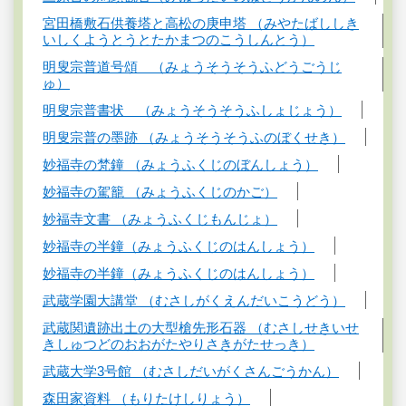
宮田橋敷石供養塔と高松の庚申塔 （みやたばししき
いしくようとうとたかまつのこうしんとう）
明叟宗普道号頌 （みょうそうそうふどうごうじ
ゅ）
明叟宗普書状 （みょうそうそうふしょじょう）
明叟宗普の墨跡 （みょうそうそうふのぼくせき）
妙福寺の梵鐘 （みょうふくじのぼんしょう）
妙福寺の駕籠 （みょうふくじのかご）
妙福寺文書 （みょうふくじもんじょ）
妙福寺の半鐘（みょうふくじのはんしょう）
妙福寺の半鐘（みょうふくじのはんしょう）
武蔵学園大講堂 （むさしがくえんだいこうどう）
武蔵関遺跡出土の大型槍先形石器 （むさしせきいせ
きしゅつどのおおがたやりさきがたせっき）
武蔵大学3号館 （むさしだいがくさんごうかん）
森田家資料 （もりたけしりょう）