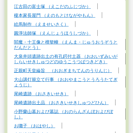
江古田の富士塚 （えこだのふじづか）
榎本家長屋門 （えのもとけながやもん）
絵馬制作 （えませいさく）
圓淨法師塚 （えんじょうほうしづか）
閻魔・十王像と檀拏幢 （えんま・じゅうおうぞうと
だんだとう）
大泉井頭遺跡出土の有孔鍔付土器 （おおいずみいが
しらいせきしゅつどのゆうこうつばつきどき）
正親町天皇綸旨 （おおぎまちてんのうりんじ）
大山講灯籠立て行事 （おおやまこうとうろうたてぎ
ょうじ）
尾崎遺跡 （おさきいせき）
尾崎遺跡出土品 （おさきいせきしゅつどひん）
小野蘭山墓および墓誌 （おのらんざんぼおよびぼ
し）
お囃子 （おはやし）