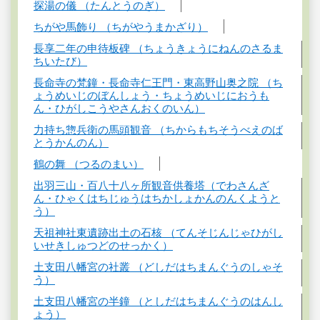
探湯の儀 （たんとうのぎ）
ちがや馬飾り （ちがやうまかざり）
長享二年の申待板碑 （ちょうきょうにねんのさるま
ちいたび）
長命寺の梵鐘・長命寺仁王門・東高野山奥之院 （ち
ょうめいじのぼんしょう・ちょうめいじにおうも
ん・ひがしこうやさんおくのいん）
力持ち惣兵衛の馬頭観音 （ちからもちそうべえのば
とうかんのん）
鶴の舞 （つるのまい）
出羽三山・百八十八ヶ所観音供養塔（でわさんざ
ん・ひゃくはちじゅうはちかしょかんのんくようと
う）
天祖神社東遺跡出土の石核 （てんそじんじゃひがし
いせきしゅつどのせっかく）
土支田八幡宮の社叢 （どしだはちまんぐうのしゃそ
う）
土支田八幡宮の半鐘 （としだはちまんぐうのはんし
ょう）