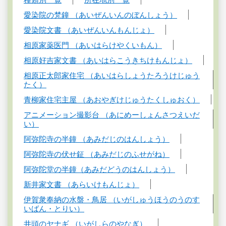
愛染院の梵鐘 （あいぜんいんのぼんしょう）
愛染院文書 （あいぜんいんもんじょ）
相原家薬医門 （あいはらけやくいもん）
相原好吉家文書 （あいはらこうきちけもんじょ）
相原正太郎家住宅 （あいはらしょうたろうけじゅう
たく）
青柳家住宅主屋 （あおやぎけじゅうたくしゅおく）
アニメーション撮影台 （あにめーしょんさつえいだ
い）
阿弥陀寺の半鐘 （あみだじのはんしょう）
阿弥陀寺の伏せ鉦 （あみだじのふせがね）
阿弥陀堂の半鐘（あみだどうのはんしょう）
新井家文書 （あらいけもんじょ）
伊賀衆奉納の水盤・鳥居 （いがしゅうほうのうのす
いばん・とりい）
井頭のヤナギ （いがしらのやなぎ）