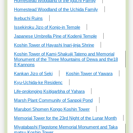
Homestead Woodland of the Iguchi Family
Homestead Woodland of the Uchida Family
Ikebuchi Ruins
Issekiroku Jizo of Konjo-in Temple
Japanese Umbrella Pine of Kodenji Temple
Koshin Tower of Hayashi Inari-jinja Shrine
Koshin Tower of Kami-Shakujii Tateno and Memorial
Monument of the Three Mountains of Dewa and the18
8 Kannons
Kankan Jizo of Seki
Koshin Tower of Yawara
Kyu-Uchida-ke Residenc
Life-prolonging Ksitigarbha of Yahara
Marsh Plant Community of Sanpoji Pond
Marubori Shomen Kongo Koshin Tower
Memorial Tower for the 23rd Night of the Lunar Month
Miyatabashi Flagstone Memorial Monument and Taka
matsu Koshin Tower