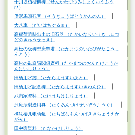
千川堤植櫻楓碑（せんかわづつみしょくおうふう
ひ）
僧形馬頭観音 （そうぎょうばとうかんのん）
大八車 （だいはちぐるま）
高稲荷遺跡出土の旧石器 （たかいなりいせきしゅつ
どのきゅうせっき）
高松の板碑型庚申塔 （たかまつのいたびがたこうし
んとう）
高松の御嶽講関係資料（たかまつのおんたけこうか
んけいしりょう）
田柄用水跡 （たがらようすいあと）
田柄用水記念碑 （たがらようすいきねんひ）
武内家資料 （たけうちけしりょう）
沢庵漬製造用具 （たくあんづけせいぞうようぐ）
橘紋椿几帳柄鏡 （たちばなもんつばききちょうえか
がみ）
田中家資料 （たなかけしりょう）