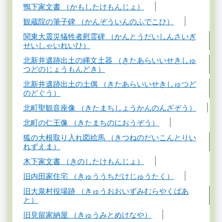
鴨下家文書 （かもしたけもんじょ）
観蔵院の筆子碑 （かんぞういんのふでこひ）
関東大震災犠牲者慰霊碑 （かんとうだいしんさいぎ
せいしゃいれいひ）
北新井遺跡出土の縄文土器 （きたあらいいせきしゅ
つどのじょうもんどき）
北新井遺跡出土の土偶 （きたあらいいせきしゅつど
のどぐう）
北町聖観音座像 （きたまちしょうかんのんざぞう）
北町の仁王像 （きたまちのにおうぞう）
狐の大根取り入れ図絵馬 （きつねのだいこんとりい
れずえま）
木下家文書 （きのしたけもんじょ）
旧内田家住宅 （きゅううちだけじゅうたく）
旧大泉村役場跡 （きゅうおおいずみむらやくばあ
と）
旧見留家納屋 （きゅうみとめけなや）