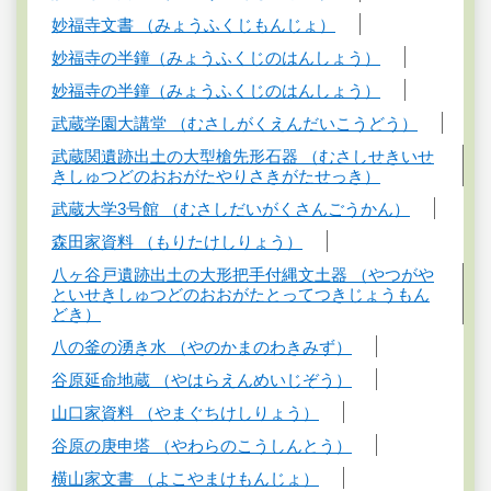
妙福寺文書 （みょうふくじもんじょ）
妙福寺の半鐘（みょうふくじのはんしょう）
妙福寺の半鐘（みょうふくじのはんしょう）
武蔵学園大講堂 （むさしがくえんだいこうどう）
武蔵関遺跡出土の大型槍先形石器 （むさしせきいせ
きしゅつどのおおがたやりさきがたせっき）
武蔵大学3号館 （むさしだいがくさんごうかん）
森田家資料 （もりたけしりょう）
八ヶ谷戸遺跡出土の大形把手付縄文土器 （やつがや
といせきしゅつどのおおがたとってつきじょうもん
どき）
八の釜の湧き水 （やのかまのわきみず）
谷原延命地蔵 （やはらえんめいじぞう）
山口家資料 （やまぐちけしりょう）
谷原の庚申塔 （やわらのこうしんとう）
横山家文書 （よこやまけもんじょ）