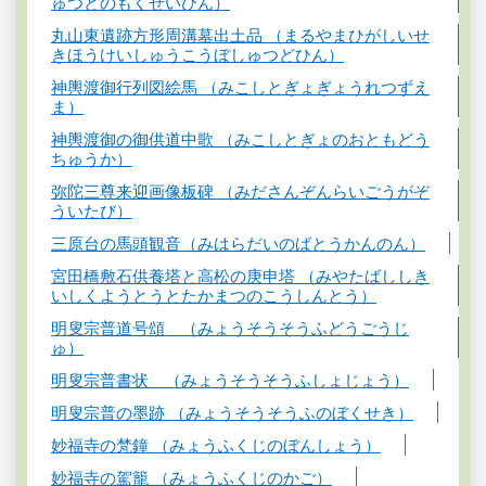
ゅつどのもくせいひん）
丸山東遺跡方形周溝墓出土品 （まるやまひがしいせ
きほうけいしゅうこうぼしゅつどひん）
神輿渡御行列図絵馬 （みこしとぎょぎょうれつずえ
ま）
神輿渡御の御供道中歌 （みこしとぎょのおともどう
ちゅうか）
弥陀三尊来迎画像板碑 （みださんぞんらいごうがぞ
ういたび）
三原台の馬頭観音（みはらだいのばとうかんのん）
宮田橋敷石供養塔と高松の庚申塔 （みやたばししき
いしくようとうとたかまつのこうしんとう）
明叟宗普道号頌 （みょうそうそうふどうごうじ
ゅ）
明叟宗普書状 （みょうそうそうふしょじょう）
明叟宗普の墨跡 （みょうそうそうふのぼくせき）
妙福寺の梵鐘 （みょうふくじのぼんしょう）
妙福寺の駕籠 （みょうふくじのかご）