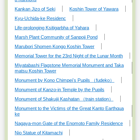
Kankan Jizo of Seki
Koshin Tower of Yawara
Kyu-Uchida-ke Residenc
Life-prolonging Ksitigarbha of Yahara
Marsh Plant Community of Sanpoji Pond
Marubori Shomen Kongo Koshin Tower
Memorial Tower for the 23rd Night of the Lunar Month
Miyatabashi Flagstone Memorial Monument and Taka
matsu Koshin Tower
Monument by Kono Chimpei's Pupils （fudeko）
Monument of Kanzo-in Temple by the Pupils
Monument of Shakujii Kashatan （train station）
Monument to the Victims of the Great Kanto Earthqua
ke
Nagaya-mon Gate of the Enomoto Family Residence
Nio Statue of Kitamachi