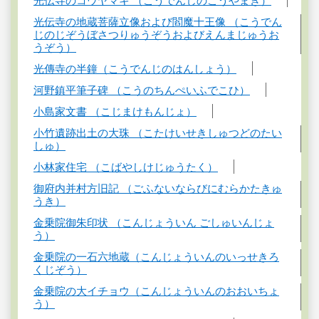
光伝寺のコウヤマキ （こうでんじのこうやまき）
光伝寺の地蔵菩薩立像および閻魔十王像 （こうでん
じのじぞうぼさつりゅうぞうおよびえんまじゅうお
うぞう）
光傳寺の半鐘（こうでんじのはんしょう）
河野鎮平筆子碑 （こうのちんぺいふでこひ）
小島家文書 （こじまけもんじょ）
小竹遺跡出土の大珠 （こたけいせきしゅつどのたい
しゅ）
小林家住宅 （こばやしけじゅうたく）
御府内并村方旧記 （ごふないならびにむらかたきゅ
うき）
金乗院御朱印状 （こんじょういん ごしゅいんじょ
う）
金乗院の一石六地蔵（こんじょういんのいっせきろ
くじぞう）
金乗院の大イチョウ（こんじょういんのおおいちょ
う）