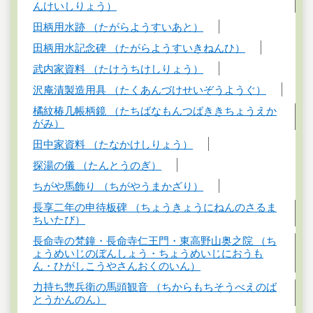
んけいしりょう）
田柄用水跡 （たがらようすいあと）
田柄用水記念碑 （たがらようすいきねんひ）
武内家資料 （たけうちけしりょう）
沢庵漬製造用具 （たくあんづけせいぞうようぐ）
橘紋椿几帳柄鏡 （たちばなもんつばききちょうえか
がみ）
田中家資料 （たなかけしりょう）
探湯の儀 （たんとうのぎ）
ちがや馬飾り （ちがやうまかざり）
長享二年の申待板碑 （ちょうきょうにねんのさるま
ちいたび）
長命寺の梵鐘・長命寺仁王門・東高野山奥之院 （ち
ょうめいじのぼんしょう・ちょうめいじにおうも
ん・ひがしこうやさんおくのいん）
力持ち惣兵衛の馬頭観音 （ちからもちそうべえのば
とうかんのん）