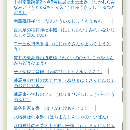
中村南遺跡第2地点5号住居址出土土器 （なかむらみ
なみいせきだい2ちてん5ごうじゅうきょし しゅつど
どき）
南蔵院鍾楼門 （なんぞういんしょうろうもん）
西大泉の稲荷神社本殿 （にしおおいずみのいなりじ
んじゃほんでん）
二十三夜待供養塔 （にじゅうさんやまちくようと
う）
貫井の東高野山道道標（ぬくいのひがしこうやさん
みちどうひょう）
子ノ聖観世音碑 （ねのひじりかんぜおんひ）
練馬白山神社の大ケヤキ （ねりまはくさんじんじゃ
のおおけやき）
練馬東小学校のフジ （ねりまひがししょうがっこう
のふじ）
長谷川家文書 （はせがわけもんじょ）
八幡神社の水盤 （はちまんじんじゃのすいばん）
八幡神社の石造大山不動明王像 （はちまんじんじゃ