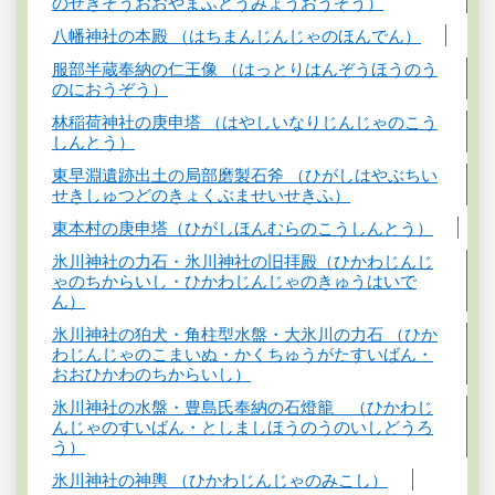
のせきぞうおおやまふどうみょうおうぞう）
八幡神社の本殿 （はちまんじんじゃのほんでん）
服部半蔵奉納の仁王像 （はっとりはんぞうほうのう
のにおうぞう）
林稲荷神社の庚申塔 （はやしいなりじんじゃのこう
しんとう）
東早淵遺跡出土の局部磨製石斧 （ひがしはやぶちい
せきしゅつどのきょくぶませいせきふ）
東本村の庚申塔（ひがしほんむらのこうしんとう）
氷川神社の力石・氷川神社の旧拝殿（ひかわじんじ
ゃのちからいし・ひかわじんじゃのきゅうはいで
ん）
氷川神社の狛犬・角柱型水盤・大氷川の力石 （ひか
わじんじゃのこまいぬ・かくちゅうがたすいばん・
おおひかわのちからいし）
氷川神社の水盤・豊島氏奉納の石燈籠 （ひかわじ
んじゃのすいばん・としましほうのうのいしどうろ
う）
氷川神社の神輿 （ひかわじんじゃのみこし）