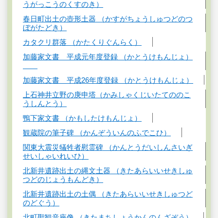
うがっこうのくすのき）
春日町出土の壺形土器 （かすがちょうしゅつどのつ
ぼがたどき）
カタクリ群落 （かたくりぐんらく）
加藤家文書 平成元年度登録 （かとうけもんじょ）
加藤家文書 平成26年度登録 （かとうけもんじょ）
上石神井立野の庚申塔（かみしゃくじいたてののこ
うしんとう）
鴨下家文書 （かもしたけもんじょ）
観蔵院の筆子碑 （かんぞういんのふでこひ）
関東大震災犠牲者慰霊碑 （かんとうだいしんさいぎ
せいしゃいれいひ）
北新井遺跡出土の縄文土器 （きたあらいいせきしゅ
つどのじょうもんどき）
北新井遺跡出土の土偶 （きたあらいいせきしゅつど
のどぐう）
北町聖観音座像 （きたまちしょうかんのんざぞう）