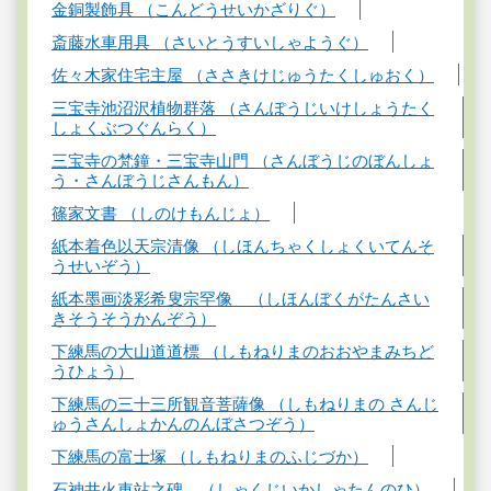
金銅製飾具 （こんどうせいかざりぐ）
斎藤水車用具 （さいとうすいしゃようぐ）
佐々木家住宅主屋 （ささきけじゅうたくしゅおく）
三宝寺池沼沢植物群落 （さんぽうじいけしょうたく
しょくぶつぐんらく）
三宝寺の梵鐘・三宝寺山門 （さんぼうじのぼんしょ
う・さんぼうじさんもん）
篠家文書 （しのけもんじょ）
紙本着色以天宗清像 （しほんちゃくしょくいてんそ
うせいぞう）
紙本墨画淡彩希叟宗罕像 （しほんぼくがたんさい
きそうそうかんぞう）
下練馬の大山道道標 （しもねりまのおおやまみちど
うひょう）
下練馬の三十三所観音菩薩像 （しもねりまの さんじ
ゅうさんしょかんのんぼさつぞう）
下練馬の富士塚 （しもねりまのふじづか）
石神井火車站之碑 （しゃくじいかしゃたんのひ）