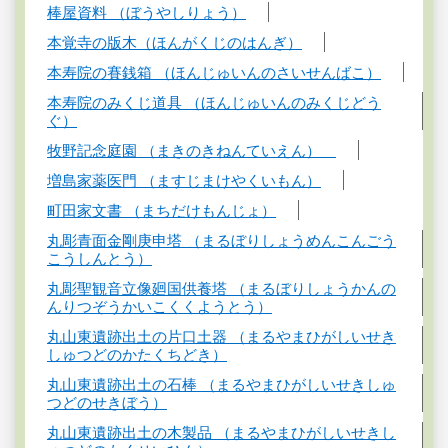
棒屋資料 （ぼうやしりょう）
本覚寺の版木（ほんがくじのはんぎ）
本寿院の賽銭箱 （ほんじゅいんのさいせんばこ）
本寿院のみくじ道具 （ほんじゅいんのみくじどう
ぐ）
牧野記念庭園 （まきのきねんていえん）
増島家薬医門 （ますじまけやくいもん）
町田家文書 （まちだけもんじょ）
丸彫青面金剛庚申塔 （まるぼりしょうめんこんごう
こうしんとう）
丸彫聖観音立像廻国供養塔 （まるぼりしょうかんの
んりつぞうかいこくくようとう）
丸山東遺跡出土の片口土器 （まるやまひがしいせき
しゅつどのかたくちどき）
丸山東遺跡出土の石棒 （まるやまひがしいせきしゅ
つどのせきぼう）
丸山東遺跡出土の木製品 （まるやまひがしいせきし