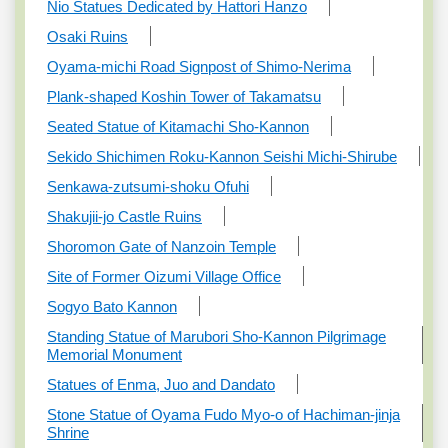
Nio Statues Dedicated by Hattori Hanzo
Osaki Ruins
Oyama-michi Road Signpost of Shimo-Nerima
Plank-shaped Koshin Tower of Takamatsu
Seated Statue of Kitamachi Sho-Kannon
Sekido Shichimen Roku-Kannon Seishi Michi-Shirube
Senkawa-zutsumi-shoku Ofuhi
Shakujii-jo Castle Ruins
Shoromon Gate of Nanzoin Temple
Site of Former Oizumi Village Office
Sogyo Bato Kannon
Standing Statue of Marubori Sho-Kannon Pilgrimage
Memorial Monument
Statues of Enma, Juo and Dandato
Stone Statue of Oyama Fudo Myo-o of Hachiman-jinja
Shrine