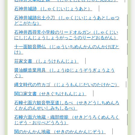
石神井城跡 （しゃくじいじょうあと）
石神井城跡出土小刀 （しゃくじいじょうあとしゅつ
どこがたな）
石神井西尋常小学校のリードオルガン（しゃくじい
にしじんじょうしょうがっこうのりーどおるがん）
十一面観音懸仏 （じゅういちめんかんのんかけぼと
け）
荘家文書 （しょうけもんじょ）
醤油醸造業用具 （しょうゆじょうぞうぎょうよう
ぐ）
縄文時代の竹カゴ （じょうもんじだいのたけかご）
関口家文書（せきぐちけもんじょ）
石幢七面六観音勢至道しるべ （せきどうしちめんろ
くかんのんせいしみちしるべ）
石幢六面六地蔵・織部燈籠 （せきどうろくめんろく
じぞう・おりべどうろう）
関のかんかん地蔵 （せきのかんかんじぞう）