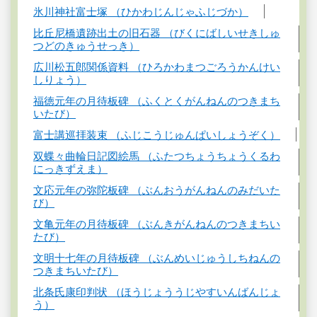
氷川神社富士塚 （ひかわじんじゃふじづか）
比丘尼橋遺跡出土の旧石器 （びくにばしいせきしゅ
つどのきゅうせっき）
広川松五郎関係資料 （ひろかわまつごろうかんけい
しりょう）
福徳元年の月待板碑 （ふくとくがんねんのつきまち
いたび）
富士講巡拝装束 （ふじこうじゅんぱいしょうぞく）
双蝶々曲輪日記図絵馬 （ふたつちょうちょうくるわ
にっきずえま）
文応元年の弥陀板碑 （ぶんおうがんねんのみだいた
び）
文亀元年の月待板碑 （ぶんきがんねんのつきまちい
たび）
文明十七年の月待板碑 （ぶんめいじゅうしちねんの
つきまちいたび）
北条氏康印判状 （ほうじょううじやすいんばんじょ
う）