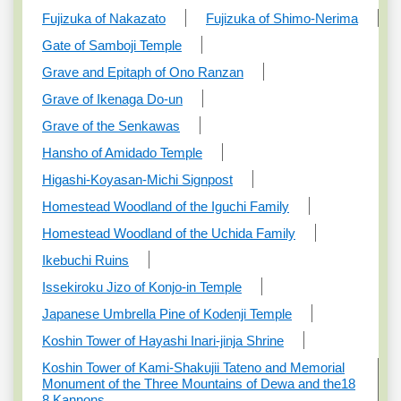
Fujizuka of Nakazato
Fujizuka of Shimo-Nerima
Gate of Samboji Temple
Grave and Epitaph of Ono Ranzan
Grave of Ikenaga Do-un
Grave of the Senkawas
Hansho of Amidado Temple
Higashi-Koyasan-Michi Signpost
Homestead Woodland of the Iguchi Family
Homestead Woodland of the Uchida Family
Ikebuchi Ruins
Issekiroku Jizo of Konjo-in Temple
Japanese Umbrella Pine of Kodenji Temple
Koshin Tower of Hayashi Inari-jinja Shrine
Koshin Tower of Kami-Shakujii Tateno and Memorial
Monument of the Three Mountains of Dewa and the18
8 Kannons