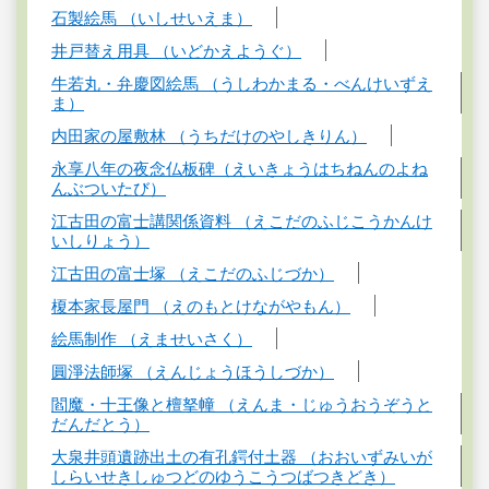
石製絵馬 （いしせいえま）
井戸替え用具 （いどかえようぐ）
牛若丸・弁慶図絵馬 （うしわかまる・べんけいずえ
ま）
内田家の屋敷林 （うちだけのやしきりん）
永享八年の夜念仏板碑（えいきょうはちねんのよね
んぶついたび）
江古田の富士講関係資料 （えこだのふじこうかんけ
いしりょう）
江古田の富士塚 （えこだのふじづか）
榎本家長屋門 （えのもとけながやもん）
絵馬制作 （えませいさく）
圓淨法師塚 （えんじょうほうしづか）
閻魔・十王像と檀拏幢 （えんま・じゅうおうぞうと
だんだとう）
大泉井頭遺跡出土の有孔鍔付土器 （おおいずみいが
しらいせきしゅつどのゆうこうつばつきどき）