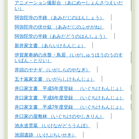
アニメーション撮影台 （あにめーしょんさつえいだ
い）
阿弥陀寺の半鐘 （あみだじのはんしょう）
阿弥陀寺の伏せ鉦 （あみだじのふせがね）
阿弥陀堂の半鐘（あみだどうのはんしょう）
新井家文書 （あらいけもんじょ）
伊賀衆奉納の水盤・鳥居 （いがしゅうほうのうのす
いばん・とりい）
井頭のヤナギ （いがしらのやなぎ）
五十嵐家文書 （いがらしけもんじょ）
井口家文書 平成5年度登録 （いぐちけもんじょ）
井口家文書 平成6年度登録 （いぐちけもんじょ）
井口家文書 平成7年度登録 （いぐちけもんじょ）
井口家の屋敷林 （いぐちけのやしきりん）
池永道雲墓 （いけながどううんぼ）
池淵遺跡 （いけぶちいせき）