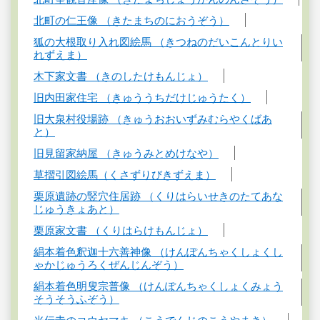
北町の仁王像 （きたまちのにおうぞう）
狐の大根取り入れ図絵馬 （きつねのだいこんとりい
れずえま）
木下家文書 （きのしたけもんじょ）
旧内田家住宅 （きゅううちだけじゅうたく）
旧大泉村役場跡 （きゅうおおいずみむらやくばあ
と）
旧見留家納屋 （きゅうみとめけなや）
草摺引図絵馬（くさずりびきずえま）
栗原遺跡の竪穴住居跡 （くりはらいせきのたてあな
じゅうきょあと）
栗原家文書 （くりはらけもんじょ）
絹本着色釈迦十六善神像 （けんぽんちゃくしょくし
ゃかじゅうろくぜんじんぞう）
絹本着色明叟宗普像 （けんぽんちゃくしょくみょう
そうそうふぞう）