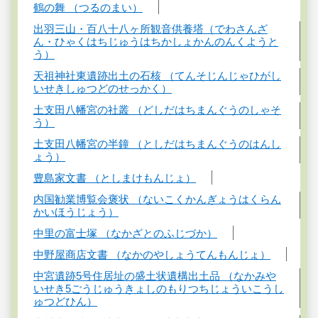
鶴の舞 （つるのまい）
出羽三山・百八十八ヶ所観音供養塔（でわさんざ
ん・ひゃくはちじゅうはちかしょかんのんくようと
う）
天祖神社東遺跡出土の石核 （てんそじんじゃひがし
いせきしゅつどのせっかく）
土支田八幡宮の社叢 （どしだはちまんぐうのしゃそ
う）
土支田八幡宮の半鐘 （としだはちまんぐうのはんし
ょう）
豊島家文書 （としまけもんじょ）
内国勧業博覧会褒状 （ないこくかんぎょうはくらん
かいほうじょう）
中里の富士塚 （なかざとのふじづか）
中野屋商店文書 （なかのやしょうてんもんじょ）
中宮遺跡5号住居址の盛土状遺構出土品 （なかみや
いせき5ごうじゅうきょしのもりつちじょういこうし
ゅつどひん）