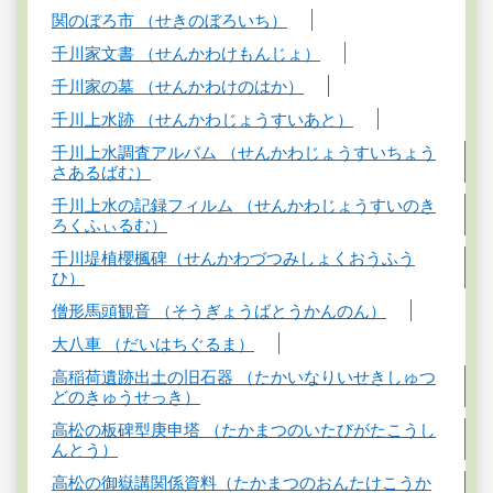
関のぼろ市 （せきのぼろいち）
千川家文書 （せんかわけもんじょ）
千川家の墓 （せんかわけのはか）
千川上水跡 （せんかわじょうすいあと）
千川上水調査アルバム （せんかわじょうすいちょう
さあるばむ）
千川上水の記録フィルム （せんかわじょうすいのき
ろくふぃるむ）
千川堤植櫻楓碑（せんかわづつみしょくおうふう
ひ）
僧形馬頭観音 （そうぎょうばとうかんのん）
大八車 （だいはちぐるま）
高稲荷遺跡出土の旧石器 （たかいなりいせきしゅつ
どのきゅうせっき）
高松の板碑型庚申塔 （たかまつのいたびがたこうし
んとう）
高松の御嶽講関係資料（たかまつのおんたけこうか