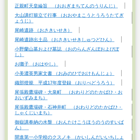
正親町天皇綸旨 （おおぎまちてんのうりんじ）
大山講灯籠立て行事 （おおやまこうとうろうたてぎ
ょうじ）
尾崎遺跡 （おさきいせき）
尾崎遺跡出土品 （おさきいせきしゅつどひん）
小野蘭山墓および墓誌 （おのらんざんぼおよびぼ
し）
お囃子 （おはやし）
小美濃英男家文書 （おみのひでおけもんじょ）
織部燈籠 平成17年度登録 （おりべどうろう）
尾張殿鷹場碑・大泉町 （おわりどのたかばひ・お
おいずみまち）
尾張殿鷹場碑・石神井町 （おわりどのたかばひ・
しゃくじいまち）
御嶽講奉納の水盤 （おんたけこうほうのうのすいば
ん）
開進第一小学校のクスノキ （かいしんだいいちしょ