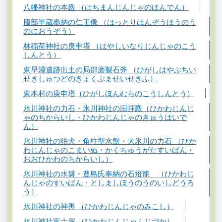
八幡神社の本殿 （はちまんじんじゃのほんでん）
服部半蔵奉納の仁王像 （はっとりはんぞうほうのう
のにおうぞう）
林稲荷神社の庚申塔 （はやしいなりじんじゃのこう
しんとう）
東早淵遺跡出土の局部磨製石斧 （ひがしはやぶちい
せきしゅつどのきょくぶませいせきふ）
東本村の庚申塔（ひがしほんむらのこうしんとう）
氷川神社の力石・氷川神社の旧拝殿（ひかわじんじ
ゃのちからいし・ひかわじんじゃのきゅうはいで
ん）
氷川神社の狛犬・角柱型水盤・大氷川の力石 （ひか
わじんじゃのこまいぬ・かくちゅうがたすいばん・
おおひかわのちからいし）
氷川神社の水盤・豊島氏奉納の石燈籠 （ひかわじ
んじゃのすいばん・としましほうのうのいしどうろ
う）
氷川神社の神輿 （ひかわじんじゃのみこし）
氷川神社富士塚 （ひかわじんじゃふじづか）