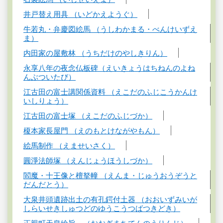
井戸替え用具 （いどかえようぐ）
牛若丸・弁慶図絵馬 （うしわかまる・べんけいずえ
ま）
内田家の屋敷林 （うちだけのやしきりん）
永享八年の夜念仏板碑（えいきょうはちねんのよね
んぶついたび）
江古田の富士講関係資料 （えこだのふじこうかんけ
いしりょう）
江古田の富士塚 （えこだのふじづか）
榎本家長屋門 （えのもとけながやもん）
絵馬制作 （えませいさく）
圓淨法師塚 （えんじょうほうしづか）
閻魔・十王像と檀拏幢 （えんま・じゅうおうぞうと
だんだとう）
大泉井頭遺跡出土の有孔鍔付土器 （おおいずみいが
しらいせきしゅつどのゆうこうつばつきどき）