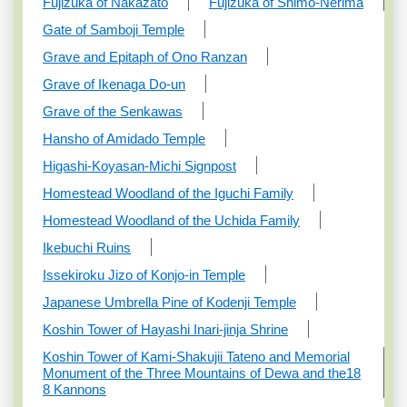
Fujizuka of Nakazato
Fujizuka of Shimo-Nerima
Gate of Samboji Temple
Grave and Epitaph of Ono Ranzan
Grave of Ikenaga Do-un
Grave of the Senkawas
Hansho of Amidado Temple
Higashi-Koyasan-Michi Signpost
Homestead Woodland of the Iguchi Family
Homestead Woodland of the Uchida Family
Ikebuchi Ruins
Issekiroku Jizo of Konjo-in Temple
Japanese Umbrella Pine of Kodenji Temple
Koshin Tower of Hayashi Inari-jinja Shrine
Koshin Tower of Kami-Shakujii Tateno and Memorial
Monument of the Three Mountains of Dewa and the18
8 Kannons