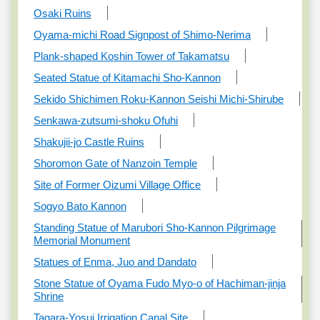
Osaki Ruins
Oyama-michi Road Signpost of Shimo-Nerima
Plank-shaped Koshin Tower of Takamatsu
Seated Statue of Kitamachi Sho-Kannon
Sekido Shichimen Roku-Kannon Seishi Michi-Shirube
Senkawa-zutsumi-shoku Ofuhi
Shakujii-jo Castle Ruins
Shoromon Gate of Nanzoin Temple
Site of Former Oizumi Village Office
Sogyo Bato Kannon
Standing Statue of Marubori Sho-Kannon Pilgrimage
Memorial Monument
Statues of Enma, Juo and Dandato
Stone Statue of Oyama Fudo Myo-o of Hachiman-jinja
Shrine
Tagara-Yosui Irrigation Canal Site