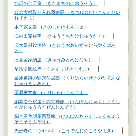
北町の仁王像 （きたまちのにおうぞう）
狐の大根取り入れ図絵馬 （きつねのだいこんとりい
れずえま）
木下家文書 （きのしたけもんじょ）
旧内田家住宅 （きゅううちだけじゅうたく）
旧大泉村役場跡 （きゅうおおいずみむらやくばあ
と）
旧見留家納屋 （きゅうみとめけなや）
草摺引図絵馬（くさずりびきずえま）
栗原遺跡の竪穴住居跡 （くりはらいせきのたてあな
じゅうきょあと）
栗原家文書 （くりはらけもんじょ）
絹本着色釈迦十六善神像 （けんぽんちゃくしょくし
ゃかじゅうろくぜんじんぞう）
絹本着色明叟宗普像 （けんぽんちゃくしょくみょう
そうそうふぞう）
光伝寺のコウヤマキ （こうでんじのこうやまき）