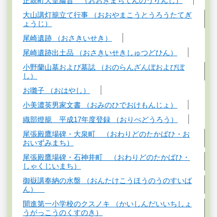
正親町天皇綸旨 （おおぎまちてんのうりんじ）
大山講灯籠立て行事 （おおやまこうとうろうたてぎ
ょうじ）
尾崎遺跡 （おさきいせき）
尾崎遺跡出土品 （おさきいせきしゅつどひん）
小野蘭山墓および墓誌 （おのらんざんぼおよびぼ
し）
お囃子 （おはやし）
小美濃英男家文書 （おみのひでおけもんじょ）
織部燈籠 平成17年度登録 （おりべどうろう）
尾張殿鷹場碑・大泉町 （おわりどのたかばひ・お
おいずみまち）
尾張殿鷹場碑・石神井町 （おわりどのたかばひ・
しゃくじいまち）
御嶽講奉納の水盤 （おんたけこうほうのうのすいば
ん）
開進第一小学校のクスノキ （かいしんだいいちしょ
うがっこうのくすのき）