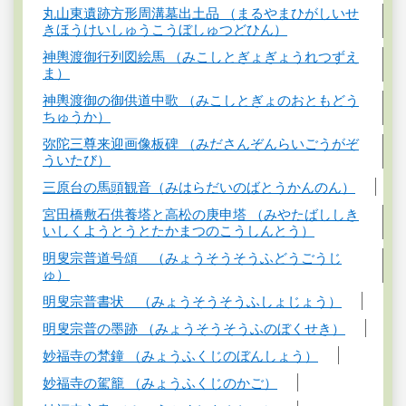
丸山東遺跡方形周溝墓出土品 （まるやまひがしいせ
きほうけいしゅうこうぼしゅつどひん）
神輿渡御行列図絵馬 （みこしとぎょぎょうれつずえ
ま）
神輿渡御の御供道中歌 （みこしとぎょのおともどう
ちゅうか）
弥陀三尊来迎画像板碑 （みださんぞんらいごうがぞ
ういたび）
三原台の馬頭観音（みはらだいのばとうかんのん）
宮田橋敷石供養塔と高松の庚申塔 （みやたばししき
いしくようとうとたかまつのこうしんとう）
明叟宗普道号頌 （みょうそうそうふどうごうじ
ゅ）
明叟宗普書状 （みょうそうそうふしょじょう）
明叟宗普の墨跡 （みょうそうそうふのぼくせき）
妙福寺の梵鐘 （みょうふくじのぼんしょう）
妙福寺の駕籠 （みょうふくじのかご）