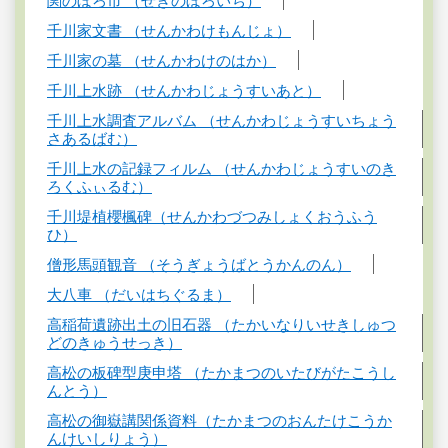
関のぼろ市 （せきのぼろいち）
千川家文書 （せんかわけもんじょ）
千川家の墓 （せんかわけのはか）
千川上水跡 （せんかわじょうすいあと）
千川上水調査アルバム （せんかわじょうすいちょう
さあるばむ）
千川上水の記録フィルム （せんかわじょうすいのき
ろくふぃるむ）
千川堤植櫻楓碑（せんかわづつみしょくおうふう
ひ）
僧形馬頭観音 （そうぎょうばとうかんのん）
大八車 （だいはちぐるま）
高稲荷遺跡出土の旧石器 （たかいなりいせきしゅつ
どのきゅうせっき）
高松の板碑型庚申塔 （たかまつのいたびがたこうし
んとう）
高松の御嶽講関係資料（たかまつのおんたけこうか
んけいしりょう）