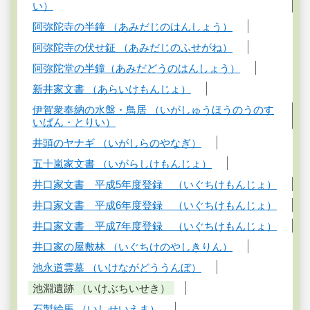
い）
阿弥陀寺の半鐘 （あみだじのはんしょう）
阿弥陀寺の伏せ鉦 （あみだじのふせがね）
阿弥陀堂の半鐘（あみだどうのはんしょう）
新井家文書 （あらいけもんじょ）
伊賀衆奉納の水盤・鳥居 （いがしゅうほうのうのす
いばん・とりい）
井頭のヤナギ （いがしらのやなぎ）
五十嵐家文書 （いがらしけもんじょ）
井口家文書 平成5年度登録 （いぐちけもんじょ）
井口家文書 平成6年度登録 （いぐちけもんじょ）
井口家文書 平成7年度登録 （いぐちけもんじょ）
井口家の屋敷林 （いぐちけのやしきりん）
池永道雲墓 （いけながどううんぼ）
池淵遺跡 （いけぶちいせき）
石製絵馬 （いしせいえま）