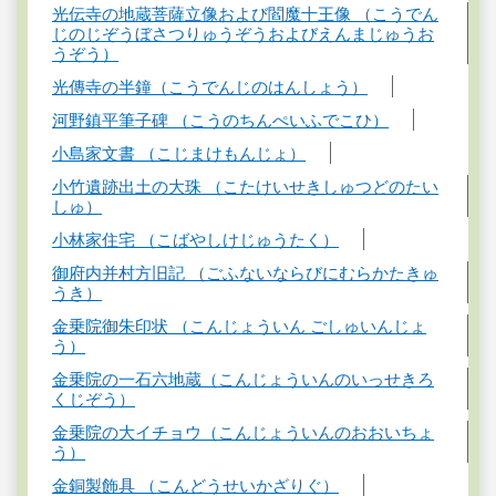
光伝寺の地蔵菩薩立像および閻魔十王像 （こうでん
じのじぞうぼさつりゅうぞうおよびえんまじゅうお
うぞう）
光傳寺の半鐘（こうでんじのはんしょう）
河野鎮平筆子碑 （こうのちんぺいふでこひ）
小島家文書 （こじまけもんじょ）
小竹遺跡出土の大珠 （こたけいせきしゅつどのたい
しゅ）
小林家住宅 （こばやしけじゅうたく）
御府内并村方旧記 （ごふないならびにむらかたきゅ
うき）
金乗院御朱印状 （こんじょういん ごしゅいんじょ
う）
金乗院の一石六地蔵（こんじょういんのいっせきろ
くじぞう）
金乗院の大イチョウ（こんじょういんのおおいちょ
う）
金銅製飾具 （こんどうせいかざりぐ）