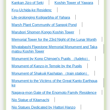
Kankan Jizo of Seki
Koshin Tower of Yawara
Kyu-Uchida-ke Residenc
Life-prolonging Ksitigarbha of Yahara
Marsh Plant Community of Sanpoji Pond
Marubori Shomen Kongo Koshin Tower
Memorial Tower for the 23rd Night of the Lunar Month
Miyatabashi Flagstone Memorial Monument and Taka
matsu Koshin Tower
Monument by Kono Chimpei's Pupils （fudeko）
Monument of Kanzo-in Temple by the Pupils
Monument of Shakujii Kashatan （train station）
Monument to the Victims of the Great Kanto Earthqua
ke
Nagaya-mon Gate of the Enomoto Family Residence
Nio Statue of Kitamachi
Nio Statues Dedicated by Hattori Hanzo