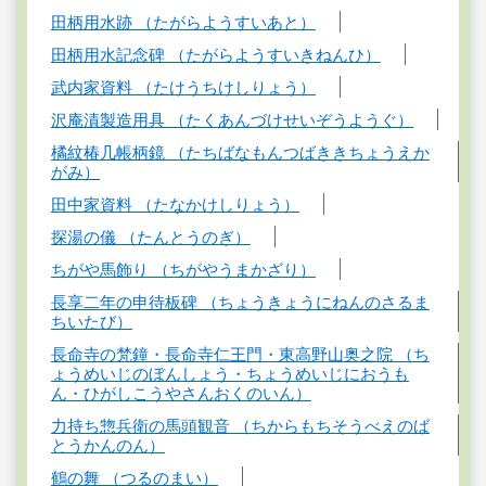
田柄用水跡 （たがらようすいあと）
田柄用水記念碑 （たがらようすいきねんひ）
武内家資料 （たけうちけしりょう）
沢庵漬製造用具 （たくあんづけせいぞうようぐ）
橘紋椿几帳柄鏡 （たちばなもんつばききちょうえか
がみ）
田中家資料 （たなかけしりょう）
探湯の儀 （たんとうのぎ）
ちがや馬飾り （ちがやうまかざり）
長享二年の申待板碑 （ちょうきょうにねんのさるま
ちいたび）
長命寺の梵鐘・長命寺仁王門・東高野山奥之院 （ち
ょうめいじのぼんしょう・ちょうめいじにおうも
ん・ひがしこうやさんおくのいん）
力持ち惣兵衛の馬頭観音 （ちからもちそうべえのば
とうかんのん）
鶴の舞 （つるのまい）