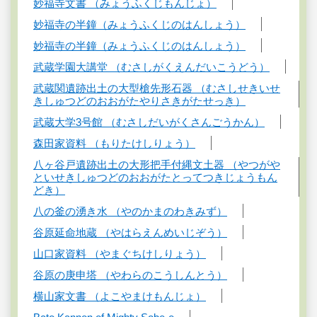
妙福寺文書 （みょうふくじもんじょ）
妙福寺の半鐘（みょうふくじのはんしょう）
妙福寺の半鐘（みょうふくじのはんしょう）
武蔵学園大講堂 （むさしがくえんだいこうどう）
武蔵関遺跡出土の大型槍先形石器 （むさしせきいせ
きしゅつどのおおがたやりさきがたせっき）
武蔵大学3号館 （むさしだいがくさんごうかん）
森田家資料 （もりたけしりょう）
八ヶ谷戸遺跡出土の大形把手付縄文土器 （やつがや
といせきしゅつどのおおがたとってつきじょうもん
どき）
八の釜の湧き水 （やのかまのわきみず）
谷原延命地蔵 （やはらえんめいじぞう）
山口家資料 （やまぐちけしりょう）
谷原の庚申塔 （やわらのこうしんとう）
横山家文書 （よこやまけもんじょ）