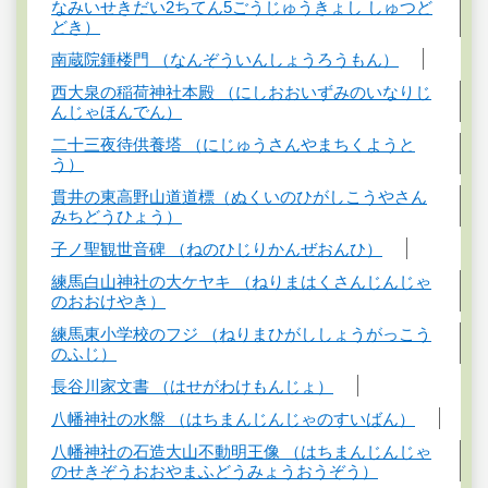
なみいせきだい2ちてん5ごうじゅうきょし しゅつど
どき）
南蔵院鍾楼門 （なんぞういんしょうろうもん）
西大泉の稲荷神社本殿 （にしおおいずみのいなりじ
んじゃほんでん）
二十三夜待供養塔 （にじゅうさんやまちくようと
う）
貫井の東高野山道道標（ぬくいのひがしこうやさん
みちどうひょう）
子ノ聖観世音碑 （ねのひじりかんぜおんひ）
練馬白山神社の大ケヤキ （ねりまはくさんじんじゃ
のおおけやき）
練馬東小学校のフジ （ねりまひがししょうがっこう
のふじ）
長谷川家文書 （はせがわけもんじょ）
八幡神社の水盤 （はちまんじんじゃのすいばん）
八幡神社の石造大山不動明王像 （はちまんじんじゃ
のせきぞうおおやまふどうみょうおうぞう）