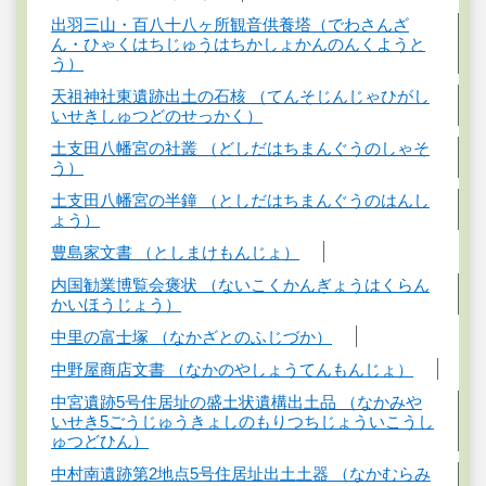
出羽三山・百八十八ヶ所観音供養塔（でわさんざ
ん・ひゃくはちじゅうはちかしょかんのんくようと
う）
天祖神社東遺跡出土の石核 （てんそじんじゃひがし
いせきしゅつどのせっかく）
土支田八幡宮の社叢 （どしだはちまんぐうのしゃそ
う）
土支田八幡宮の半鐘 （としだはちまんぐうのはんし
ょう）
豊島家文書 （としまけもんじょ）
内国勧業博覧会褒状 （ないこくかんぎょうはくらん
かいほうじょう）
中里の富士塚 （なかざとのふじづか）
中野屋商店文書 （なかのやしょうてんもんじょ）
中宮遺跡5号住居址の盛土状遺構出土品 （なかみや
いせき5ごうじゅうきょしのもりつちじょういこうし
ゅつどひん）
中村南遺跡第2地点5号住居址出土土器 （なかむらみ