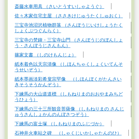
斎藤水車用具 （さいとうすいしゃようぐ）
佐々木家住宅主屋 （ささきけじゅうたくしゅおく）
三宝寺池沼沢植物群落 （さんぽうじいけしょうたく
しょくぶつぐんらく）
三宝寺の梵鐘・三宝寺山門 （さんぼうじのぼんしょ
う・さんぼうじさんもん）
篠家文書 （しのけもんじょ）
紙本着色以天宗清像 （しほんちゃくしょくいてんそ
うせいぞう）
紙本墨画淡彩希叟宗罕像 （しほんぼくがたんさい
きそうそうかんぞう）
下練馬の大山道道標 （しもねりまのおおやまみちど
うひょう）
下練馬の三十三所観音菩薩像 （しもねりまの さんじ
ゅうさんしょかんのんぼさつぞう）
下練馬の富士塚 （しもねりまのふじづか）
石神井火車站之碑 （しゃくじいかしゃたんのひ）