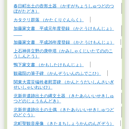
春日町出土の壺形土器 （かすがちょうしゅつどのつ
ぼがたどき）
カタクリ群落 （かたくりぐんらく）
加藤家文書 平成元年度登録 （かとうけもんじょ）
加藤家文書 平成26年度登録 （かとうけもんじょ）
上石神井立野の庚申塔（かみしゃくじいたてののこ
うしんとう）
鴨下家文書 （かもしたけもんじょ）
観蔵院の筆子碑 （かんぞういんのふでこひ）
関東大震災犠牲者慰霊碑 （かんとうだいしんさいぎ
せいしゃいれいひ）
北新井遺跡出土の縄文土器 （きたあらいいせきしゅ
つどのじょうもんどき）
北新井遺跡出土の土偶 （きたあらいいせきしゅつど
のどぐう）
北町聖観音座像 （きたまちしょうかんのんざぞう）