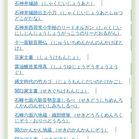
石神井城跡 （しゃくじいじょうあと）
石神井城跡出土小刀 （しゃくじいじょうあとしゅつ
どこがたな）
石神井西尋常小学校のリードオルガン（しゃくじい
にしじんじょうしょうがっこうのりーどおるがん）
十一面観音懸仏 （じゅういちめんかんのんかけぼと
け）
荘家文書 （しょうけもんじょ）
醤油醸造業用具 （しょうゆじょうぞうぎょうよう
ぐ）
縄文時代の竹カゴ （じょうもんじだいのたけかご）
関口家文書（せきぐちけもんじょ）
石幢七面六観音勢至道しるべ （せきどうしちめんろ
くかんのんせいしみちしるべ）
石幢六面六地蔵・織部燈籠 （せきどうろくめんろく
じぞう・おりべどうろう）
関のかんかん地蔵 （せきのかんかんじぞう）