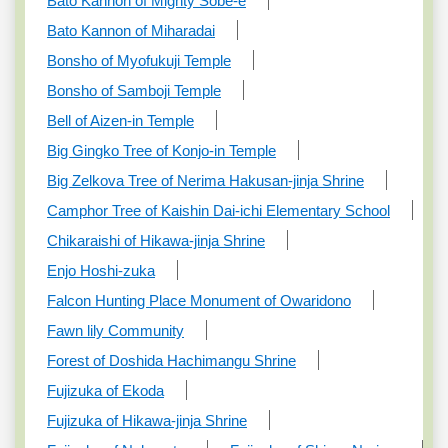
Bato Kannon of Mighty Sobe-e
Bato Kannon of Miharadai
Bonsho of Myofukuji Temple
Bonsho of Samboji Temple
Bell of Aizen-in Temple
Big Gingko Tree of Konjo-in Temple
Big Zelkova Tree of Nerima Hakusan-jinja Shrine
Camphor Tree of Kaishin Dai-ichi Elementary School
Chikaraishi of Hikawa-jinja Shrine
Enjo Hoshi-zuka
Falcon Hunting Place Monument of Owaridono
Fawn lily Community
Forest of Doshida Hachimangu Shrine
Fujizuka of Ekoda
Fujizuka of Hikawa-jinja Shrine