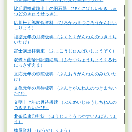
比丘尼橋遺跡出土の旧石器 （びくにばしいせきしゅ
つどのきゅうせっき）
広川松五郎関係資料 （ひろかわまつごろうかんけい
しりょう）
福徳元年の月待板碑 （ふくとくがんねんのつきまち
いたび）
富士講巡拝装束 （ふじこうじゅんぱいしょうぞく）
双蝶々曲輪日記図絵馬 （ふたつちょうちょうくるわ
にっきずえま）
文応元年の弥陀板碑 （ぶんおうがんねんのみだいた
び）
文亀元年の月待板碑 （ぶんきがんねんのつきまちい
たび）
文明十七年の月待板碑 （ぶんめいじゅうしちねんの
つきまちいたび）
北条氏康印判状 （ほうじょううじやすいんばんじょ
う）
棒屋資料 （ぼうやしりょう）