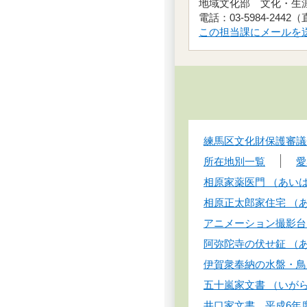
この担当課にメールを
練馬区文化財保護審議
所在地別一覧
愛
相原家薬医門 （あい
相原正太郎家住宅 （
アニメーション撮影台
阿弥陀寺の伏せ鉦 （
伊賀衆奉納の水盤・鳥
五十嵐家文書 （いが
井口家文書 平成6年