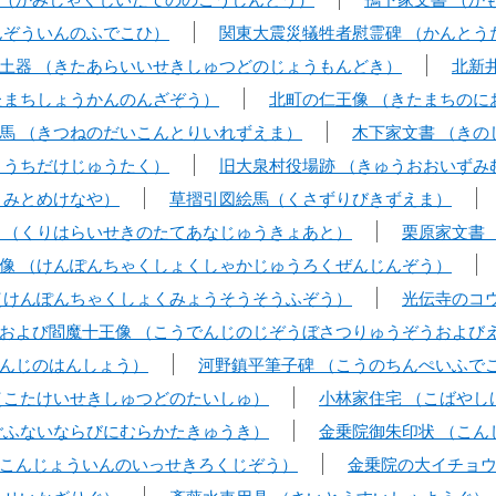
んぞういんのふでこひ）
関東大震災犠牲者慰霊碑 （かんとう
土器 （きたあらいいせきしゅつどのじょうもんどき）
北新
たまちしょうかんのんざぞう）
北町の仁王像 （きたまちのに
馬 （きつねのだいこんとりいれずえま）
木下家文書 （きの
ううちだけじゅうたく）
旧大泉村役場跡 （きゅうおおいずみ
うみとめけなや）
草摺引図絵馬（くさずりびきずえま）
 （くりはらいせきのたてあなじゅうきょあと）
栗原家文書
像 （けんぽんちゃくしょくしゃかじゅうろくぜんじんぞう）
（けんぽんちゃくしょくみょうそうそうふぞう）
光伝寺のコ
および閻魔十王像 （こうでんじのじぞうぼさつりゅうぞうおよび
んじのはんしょう）
河野鎮平筆子碑 （こうのちんぺいふで
（こたけいせきしゅつどのたいしゅ）
小林家住宅 （こばやし
ごふないならびにむらかたきゅうき）
金乗院御朱印状 （こん
こんじょういんのいっせきろくじぞう）
金乗院の大イチョ