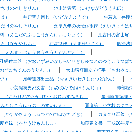
ぐちけのやしきりん）
池永道雲墓 （いけながどううんぼ）
えま）
井戸替え用具 （いどかえようぐ）
牛若丸・弁慶
ちだけのやしきりん）
永享八年の夜念仏板碑（えいきょうは
料 （えこだのふじこうかんけいしりょう）
江古田の富士塚
もとけながやもん）
絵馬制作 （えませいさく）
圓淨法
 （えんま・じゅうおうぞうとだんだとう）
孔鍔付土器 （おおいずみいがしらいせきしゅつどのゆうこうつば
おぎまちてんのうりんじ）
大山講灯籠立て行事 （おおやま
せき）
尾崎遺跡出土品 （おさきいせきしゅつどひん）
小美濃英男家文書 （おみのひでおけもんじょ）
織部燈
 （おわりどのたかばひ・おおいずみまち）
尾張殿鷹場碑
（おんたけこうほうのうのすいばん）
開進第一小学校のクス
 （かすがちょうしゅつどのつぼがたどき）
カタクリ群落 （
年度登録 （かとうけもんじょ）
加藤家文書 平成26年度
（かみしゃくじいたてののこうしんとう）
鴨下家文書 （か