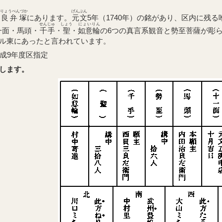
りょうべんづか
げんぶん
る
良弁塚
にあります。
元文
5年（1740年）の銘があり、区内に残る
せんじゅ
しょう
にょいりん
一面・馬頭・
千手
・
聖
・
如意輪
の6つの真言系観音と勢至菩薩が彫
ル東にあったと言われています。
成9年度区指定
します。