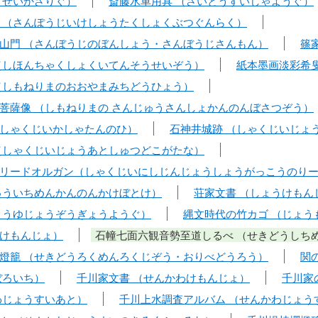
うせいかざりぐ）
斎藤水車用具 （さいとうすいしゃようぐ）
 （さんぽうじいけしょうたくしょくぶつぐんらく）
山門 （さんぼうじのぼんしょう・さんぼうじさんもん）
篠
（しほんちゃくしょくいてんそうせいぞう）
紙本墨画淡彩希
（しもねりまのおおやまみちどうひょう）
菩薩像 （しもねりまの さんじゅうさんしょかんのんぼさつぞう）
しゃくじいかしゃたんのひ）
石神井城跡 （しゃくじいじょ
（しゃくじいじょうあとしゅつどこがたな）
リードオルガン（しゃくじいにしじんじょうしょうがっこうのり
ゅういちめんかんのんかけぼとけ）
荘家文書 （しょうけもん
ょうゆじょうぞうぎょうようぐ）
縄文時代の竹カゴ （じょう
けもんじょ）
石幢七面六観音勢至道しるべ （せきどうしち
燈籠 （せきどうろくめんろくじぞう・おりべどうろう）
関
ぼろいち）
千川家文書 （せんかわけもんじょ）
千川家
わじょうすいあと）
千川上水調査アルバム （せんかわじょう