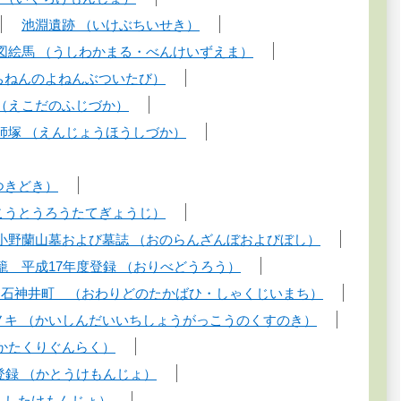
池淵遺跡 （いけぶちいせき）
図絵馬 （うしわかまる・べんけいずえま）
ちねんのよねんぶついたび）
 （えこだのふじづか）
師塚 （えんじょうほうしづか）
つきどき）
こうとうろうたてぎょうじ）
小野蘭山墓および墓誌 （おのらんざんぼおよびぼし）
籠 平成17年度登録 （おりべどうろう）
・石神井町 （おわりどのたかばひ・しゃくじいまち）
ノキ （かいしんだいいちしょうがっこうのくすのき）
かたくりぐんらく）
登録 （かとうけもんじょ）
もしたけもんじょ）