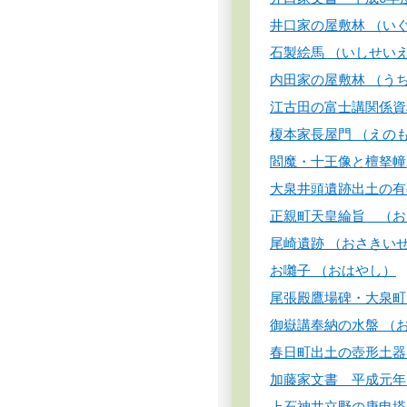
井口家の屋敷林 （い
石製絵馬 （いしせい
内田家の屋敷林 （う
江古田の富士講関係資
榎本家長屋門 （えの
閻魔・十王像と檀拏幢
大泉井頭遺跡出土の有
正親町天皇綸旨 （お
尾崎遺跡 （おさきい
お囃子 （おはやし）
尾張殿鷹場碑・大泉町
御嶽講奉納の水盤 
春日町出土の壺形土器
加藤家文書 平成元
上石神井立野の庚申塔