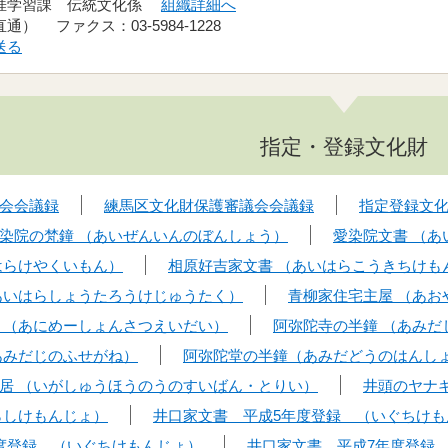
地域文化部 文化・生涯学習課 伝統文化係
組織詳細へ
電話：03-5984-2442（直通） ファクス：03-5984-1228
送る
指定・登録文化財
会会議録
練馬区文化財保護審議会会議録
指定登録文
染院の梵鐘 （あいぜんいんのぼんしょう）
愛染院文書 （
はらけやくいもん）
相原好吉家文書 （あいはらこうきちけも
あいはらしょうたろうけじゅうたく）
青柳家住宅主屋 （あお
 （あにめーしょんさつえいだい）
阿弥陀寺の半鐘 （あみだ
あみだじのふせがね）
阿弥陀堂の半鐘（あみだどうのはんし
居 （いがしゅうほうのうのすいばん・とりい）
井頭のヤナ
らしけもんじょ）
井口家文書 平成5年度登録 （いぐちけも
度登録 （いぐちけもんじょ）
井口家文書 平成7年度登録