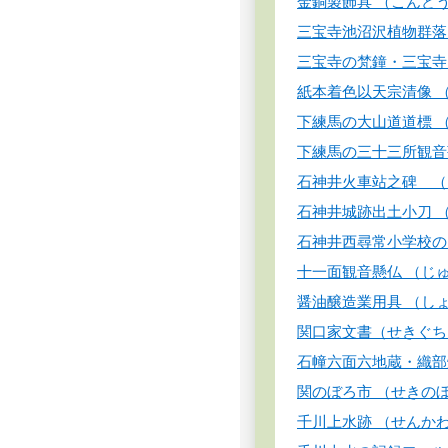
金銅製飾具 （こんど
三宝寺池沼沢植物群落
三宝寺の梵鐘・三宝寺
紙本着色以天宗清像 
下練馬の大山道道標 
下練馬の三十三所観音
石神井火車站之碑 （
石神井城跡出土小刀 
石神井西尋常小学校の
十一面観音懸仏 （じ
醤油醸造業用具 （し
関口家文書（せきぐち
石幢六面六地蔵・織部
関のぼろ市 （せきの
千川上水跡 （せんか