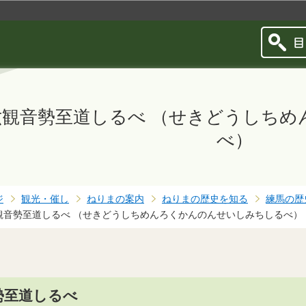
このページの本文へ移動
六観音勢至道しるべ （せきどうしち
べ）
ジ
観光・催し
ねりまの案内
ねりまの歴史を知る
練馬の歴
観音勢至道しるべ （せきどうしちめんろくかんのんせいしみちしるべ）
勢至道しるべ