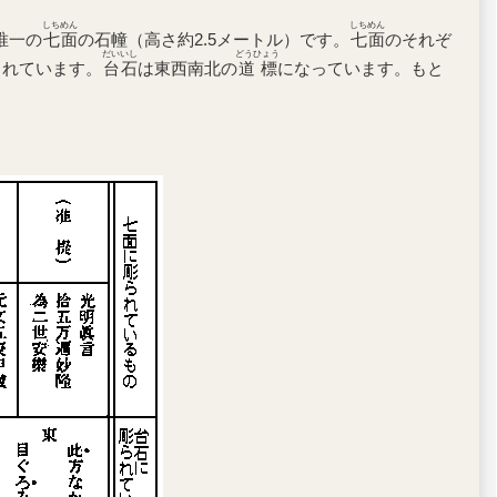
しちめん
しちめん
唯一の
七面
の石幢（高さ約2.5メートル）です。
七面
のそれぞ
だいいし
どうひょう
られています。
台石
は東西南北の
道標
になっています。もと