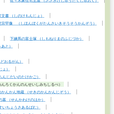
佐々木家住宅主屋 （ささきけじゅうたくしゅおく）
家文書 （しのけもんじょ）
叟宗罕像 （しほんぼくがたんさいきそうそうかんぞう）
下練馬の富士塚 （しもねりまのふじづか）
うあと）
ーどおるがん）
じょ）
もんじだいのたけかご）
めんろくかんのんせいしみちしるべ）
のかんかん地蔵 （せきのかんかんじぞう）
の墓 （せんかわけのはか）
すいちょうさあるばむ）