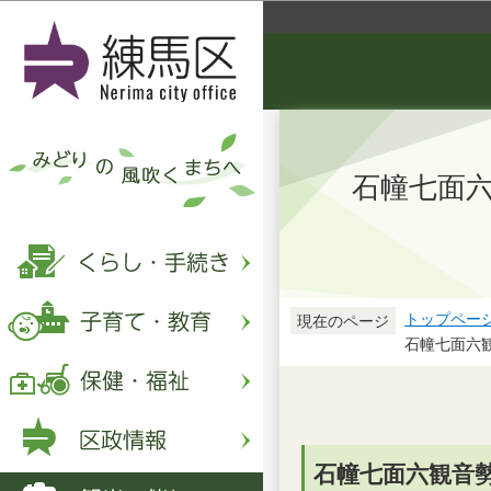
石幢七面
トップペー
現在のページ
石幢七面六
石幢七面六観音