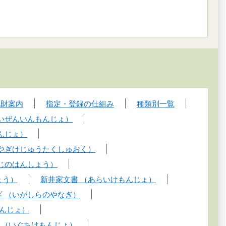
化財案内
指定・登録の仕組み
種類別一覧
あいぜんいんもんじょ）
んじょ）
やぎけじゅうたくしゅおく）
じのはんしょう）
ょう）
新井家文書 （あらいけもんじょ）
ギ （いがしらのやなぎ）
んじょ）
 （いぐちけもんじょ）