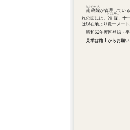
なんぞういん
南蔵院
が管理してい
じゅんでい
れの面には、
准提
、十
は現在地より数十メート
昭和62年度区登録・平
見学は路上からお願い