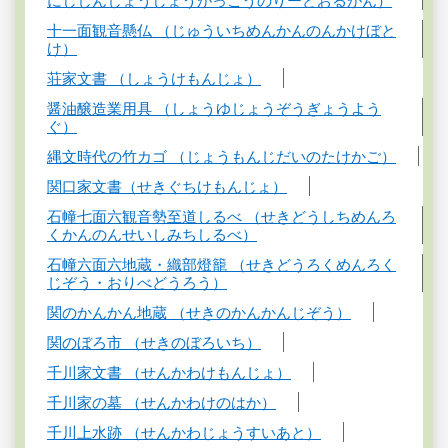
にしじんじょうしょうがっこうのりーどおるがん）
十一面観音懸仏 （じゅういちめんかんのんかけぼと
け）
荘家文書 （しょうけもんじょ）
醤油醸造業用具 （しょうゆじょうぞうぎょうよう
ぐ）
縄文時代の竹カゴ （じょうもんじだいのたけかご）
関口家文書（せきぐちけもんじょ）
石幢七面六観音勢至道しるべ （せきどうしちめんろ
くかんのんせいしみちしるべ）
石幢六面六地蔵・織部燈籠 （せきどうろくめんろく
じぞう・おりべどうろう）
関のかんかん地蔵 （せきのかんかんじぞう）
関のぼろ市 （せきのぼろいち）
千川家文書 （せんかわけもんじょ）
千川家の墓 （せんかわけのはか）
千川上水跡 （せんかわじょうすいあと）