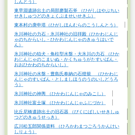
しんとう）
東早淵遺跡出土の局部磨製石斧 （ひがしはやぶちい
せきしゅつどのきょくぶませいせきふ）
東本村の庚申塔（ひがしほんむらのこうしんとう）
氷川神社の力石・氷川神社の旧拝殿（ひかわじんじ
ゃのちからいし・ひかわじんじゃのきゅうはいで
ん）
氷川神社の狛犬・角柱型水盤・大氷川の力石 （ひか
わじんじゃのこまいぬ・かくちゅうがたすいばん・
おおひかわのちからいし）
氷川神社の水盤・豊島氏奉納の石燈籠 （ひかわじ
んじゃのすいばん・としましほうのうのいしどうろ
う）
氷川神社の神輿 （ひかわじんじゃのみこし）
氷川神社富士塚 （ひかわじんじゃふじづか）
比丘尼橋遺跡出土の旧石器 （びくにばしいせきしゅ
つどのきゅうせっき）
広川松五郎関係資料 （ひろかわまつごろうかんけい
しりょう）