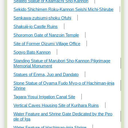
Seated Statue of Kitamachi Sho-Kannon
Sekido Shichimen Roku-Kannon Seishi Michi-Shirube
Senkawa-zutsumi-shoku Ofuhi
Shakujii-jo Castle Ruins
Shoromon Gate of Nanzoin Temple
Site of Former Oizumi Village Office
Sogyo Bato Kannon
Standing Statue of Marubori Sho-Kannon Pilgrimage
Memorial Monument
Statues of Enma, Juo and Dandato
Stone Statue of Oyama Fudo Myo-o of Hachiman-jinja
Shrine
Tagara-Yosui Irrigation Canal Site
Vertical Caves Housing Site of Kurihara Ruins
Water Feature and Shrine Gate Dedicated by the Peo
ple of Iga
Water Feature of Hachiman-jinja Shrine