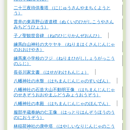
二十三夜待供養塔 （にじゅうさんやまちくようと
う）
貫井の東高野山道道標（ぬくいのひがしこうやさん
みちどうひょう）
子ノ聖観世音碑 （ねのひじりかんぜおんひ）
練馬白山神社の大ケヤキ （ねりまはくさんじんじゃ
のおおけやき）
練馬東小学校のフジ （ねりまひがししょうがっこう
のふじ）
長谷川家文書 （はせがわけもんじょ）
八幡神社の水盤 （はちまんじんじゃのすいばん）
八幡神社の石造大山不動明王像 （はちまんじんじゃ
のせきぞうおおやまふどうみょうおうぞう）
八幡神社の本殿 （はちまんじんじゃのほんでん）
服部半蔵奉納の仁王像 （はっとりはんぞうほうのう
のにおうぞう）
林稲荷神社の庚申塔 （はやしいなりじんじゃのこう