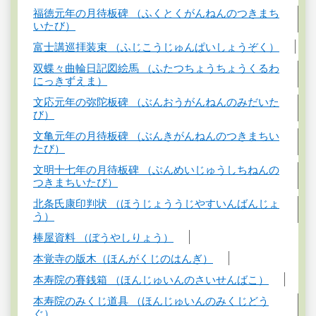
福徳元年の月待板碑 （ふくとくがんねんのつきまち
いたび）
富士講巡拝装束 （ふじこうじゅんぱいしょうぞく）
双蝶々曲輪日記図絵馬 （ふたつちょうちょうくるわ
にっきずえま）
文応元年の弥陀板碑 （ぶんおうがんねんのみだいた
び）
文亀元年の月待板碑 （ぶんきがんねんのつきまちい
たび）
文明十七年の月待板碑 （ぶんめいじゅうしちねんの
つきまちいたび）
北条氏康印判状 （ほうじょううじやすいんばんじょ
う）
棒屋資料 （ぼうやしりょう）
本覚寺の版木（ほんがくじのはんぎ）
本寿院の賽銭箱 （ほんじゅいんのさいせんばこ）
本寿院のみくじ道具 （ほんじゅいんのみくじどう
ぐ）