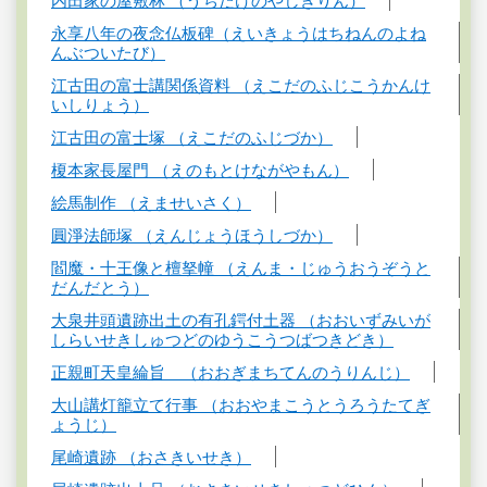
内田家の屋敷林 （うちだけのやしきりん）
永享八年の夜念仏板碑（えいきょうはちねんのよね
んぶついたび）
江古田の富士講関係資料 （えこだのふじこうかんけ
いしりょう）
江古田の富士塚 （えこだのふじづか）
榎本家長屋門 （えのもとけながやもん）
絵馬制作 （えませいさく）
圓淨法師塚 （えんじょうほうしづか）
閻魔・十王像と檀拏幢 （えんま・じゅうおうぞうと
だんだとう）
大泉井頭遺跡出土の有孔鍔付土器 （おおいずみいが
しらいせきしゅつどのゆうこうつばつきどき）
正親町天皇綸旨 （おおぎまちてんのうりんじ）
大山講灯籠立て行事 （おおやまこうとうろうたてぎ
ょうじ）
尾崎遺跡 （おさきいせき）