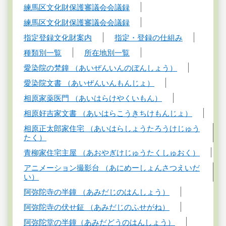
練馬区文化財保護審議会会議録
練馬区文化財保護審議会会議録
指定登録文化財案内
指定・登録の仕組み
種類別一覧
所在地別一覧
愛染院の梵鐘 （あいぜんいんのぼんしょう）
愛染院文書 （あいぜんいんもんじょ）
相原家薬医門 （あいはらけやくいもん）
相原好吉家文書 （あいはらこうきちけもんじょ）
相原正太郎家住宅 （あいはらしょうたろうけじゅう
たく）
青柳家住宅主屋 （あおやぎけじゅうたくしゅおく）
アニメーション撮影台 （あにめーしょんさつえいだ
い）
阿弥陀寺の半鐘 （あみだじのはんしょう）
阿弥陀寺の伏せ鉦 （あみだじのふせがね）
阿弥陀堂の半鐘（あみだどうのはんしょう）