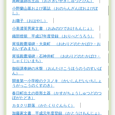
尾崎遺跡出土品 （おさきいせきしゅつどひん）
小野蘭山墓および墓誌 （おのらんざんぼおよびぼ
し）
お囃子 （おはやし）
小美濃英男家文書 （おみのひでおけもんじょ）
織部燈籠 平成17年度登録 （おりべどうろう）
尾張殿鷹場碑・大泉町 （おわりどのたかばひ・お
おいずみまち）
尾張殿鷹場碑・石神井町 （おわりどのたかばひ・
しゃくじいまち）
御嶽講奉納の水盤 （おんたけこうほうのうのすいば
ん）
開進第一小学校のクスノキ （かいしんだいいちしょ
うがっこうのくすのき）
春日町出土の壺形土器 （かすがちょうしゅつどのつ
ぼがたどき）
カタクリ群落 （かたくりぐんらく）
加藤家文書 平成元年度登録 （かとうけもんじょ）