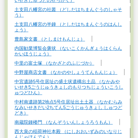
いせきしゅつどのせっかく）
土支田八幡宮の社叢 （どしだはちまんぐうのしゃそ
う）
土支田八幡宮の半鐘 （としだはちまんぐうのはんし
ょう）
豊島家文書 （としまけもんじょ）
内国勧業博覧会褒状 （ないこくかんぎょうはくらん
かいほうじょう）
中里の富士塚 （なかざとのふじづか）
中野屋商店文書 （なかのやしょうてんもんじょ）
中宮遺跡5号住居址の盛土状遺構出土品 （なかみや
いせき5ごうじゅうきょしのもりつちじょういこうし
ゅつどひん）
中村南遺跡第2地点5号住居址出土土器 （なかむらみ
なみいせきだい2ちてん5ごうじゅうきょし しゅつど
どき）
南蔵院鍾楼門 （なんぞういんしょうろうもん）
西大泉の稲荷神社本殿 （にしおおいずみのいなりじ
んじゃほんでん）