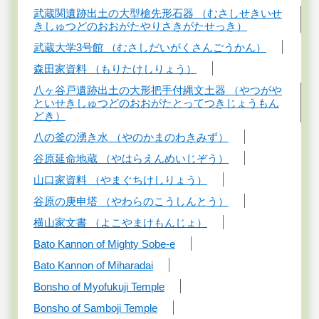
武蔵関遺跡出土の大型槍先形石器 （むさしせきいせ
きしゅつどのおおがたやりさきがたせっき）
武蔵大学3号館 （むさしだいがくさんごうかん）
森田家資料 （もりたけしりょう）
八ヶ谷戸遺跡出土の大形把手付縄文土器 （やつがや
といせきしゅつどのおおがたとってつきじょうもん
どき）
八の釜の湧き水 （やのかまのわきみず）
谷原延命地蔵 （やはらえんめいじぞう）
山口家資料 （やまぐちけしりょう）
谷原の庚申塔 （やわらのこうしんとう）
横山家文書 （よこやまけもんじょ）
Bato Kannon of Mighty Sobe-e
Bato Kannon of Miharadai
Bonsho of Myofukuji Temple
Bonsho of Samboji Temple