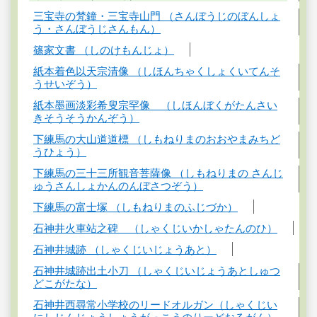
三宝寺の梵鐘・三宝寺山門 （さんぼうじのぼんしょ
う・さんぼうじさんもん）
篠家文書 （しのけもんじょ）
紙本着色以天宗清像 （しほんちゃくしょくいてんそ
うせいぞう）
紙本墨画淡彩希叟宗罕像 （しほんぼくがたんさい
きそうそうかんぞう）
下練馬の大山道道標 （しもねりまのおおやまみちど
うひょう）
下練馬の三十三所観音菩薩像 （しもねりまの さんじ
ゅうさんしょかんのんぼさつぞう）
下練馬の富士塚 （しもねりまのふじづか）
石神井火車站之碑 （しゃくじいかしゃたんのひ）
石神井城跡 （しゃくじいじょうあと）
石神井城跡出土小刀 （しゃくじいじょうあとしゅつ
どこがたな）
石神井西尋常小学校のリードオルガン（しゃくじい