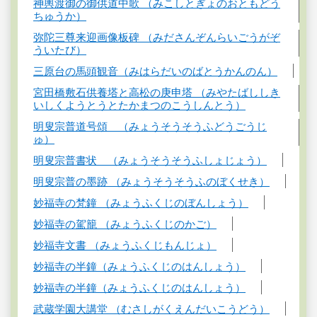
神輿渡御の御供道中歌 （みこしとぎょのおともどう
ちゅうか）
弥陀三尊来迎画像板碑 （みださんぞんらいごうがぞ
ういたび）
三原台の馬頭観音（みはらだいのばとうかんのん）
宮田橋敷石供養塔と高松の庚申塔 （みやたばししき
いしくようとうとたかまつのこうしんとう）
明叟宗普道号頌 （みょうそうそうふどうごうじ
ゅ）
明叟宗普書状 （みょうそうそうふしょじょう）
明叟宗普の墨跡 （みょうそうそうふのぼくせき）
妙福寺の梵鐘 （みょうふくじのぼんしょう）
妙福寺の駕籠 （みょうふくじのかご）
妙福寺文書 （みょうふくじもんじょ）
妙福寺の半鐘（みょうふくじのはんしょう）
妙福寺の半鐘（みょうふくじのはんしょう）
武蔵学園大講堂 （むさしがくえんだいこうどう）