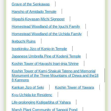
Grave of the Senkawas
Hansho of Amidado Temple
Higashi-Koyasan-Michi Signpost
Homestead Woodland of the Iguchi Family
Homestead Woodland of the Uchida Family
Ikebuchi Ruins
Issekiroku Jizo of Konjo-in Temple
Japanese Umbrella Pine of Kodenji Temple
Koshin Tower of Hayashi Inari-jinja Shrine
Koshin Tower of Kami-Shakujii Tateno and Memorial
Monument of the Three Mountains of Dewa and the18
8 Kannons
Kankan Jizo of Seki
Koshin Tower of Yawara
Kyu-Uchida-ke Residenc
Life-prolonging Ksitigarbha of Yahara
Marsh Plant Community of Sanpoji Pond