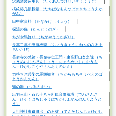
沢庵漬製造用具 （たくあんづけせいぞうようぐ）
橘紋椿几帳柄鏡 （たちばなもんつばききちょうえか
がみ）
田中家資料 （たなかけしりょう）
探湯の儀 （たんとうのぎ）
ちがや馬飾り （ちがやうまかざり）
長享二年の申待板碑 （ちょうきょうにねんのさるま
ちいたび）
長命寺の梵鐘・長命寺仁王門・東高野山奥之院 （ち
ょうめいじのぼんしょう・ちょうめいじにおうも
ん・ひがしこうやさんおくのいん）
力持ち惣兵衛の馬頭観音 （ちからもちそうべえのば
とうかんのん）
鶴の舞 （つるのまい）
出羽三山・百八十八ヶ所観音供養塔（でわさんざ
ん・ひゃくはちじゅうはちかしょかんのんくようと
う）
天祖神社東遺跡出土の石核 （てんそじんじゃひがし