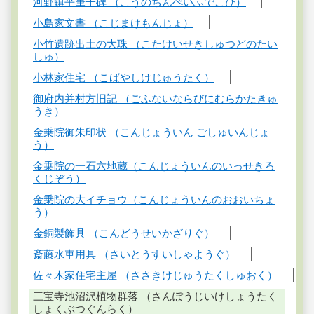
河野鎮平筆子碑 （こうのちんぺいふでこひ）
小島家文書 （こじまけもんじょ）
小竹遺跡出土の大珠 （こたけいせきしゅつどのたい
しゅ）
小林家住宅 （こばやしけじゅうたく）
御府内并村方旧記 （ごふないならびにむらかたきゅ
うき）
金乗院御朱印状 （こんじょういん ごしゅいんじょ
う）
金乗院の一石六地蔵（こんじょういんのいっせきろ
くじぞう）
金乗院の大イチョウ（こんじょういんのおおいちょ
う）
金銅製飾具 （こんどうせいかざりぐ）
斎藤水車用具 （さいとうすいしゃようぐ）
佐々木家住宅主屋 （ささきけじゅうたくしゅおく）
三宝寺池沼沢植物群落 （さんぽうじいけしょうたく
しょくぶつぐんらく）