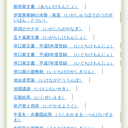
新井家文書 （あらいけもんじょ）
伊賀衆奉納の水盤・鳥居 （いがしゅうほうのうのす
いばん・とりい）
井頭のヤナギ （いがしらのやなぎ）
五十嵐家文書 （いがらしけもんじょ）
井口家文書 平成5年度登録 （いぐちけもんじょ）
井口家文書 平成6年度登録 （いぐちけもんじょ）
井口家文書 平成7年度登録 （いぐちけもんじょ）
井口家の屋敷林 （いぐちけのやしきりん）
池永道雲墓 （いけながどううんぼ）
池淵遺跡 （いけぶちいせき）
石製絵馬 （いしせいえま）
井戸替え用具 （いどかえようぐ）
牛若丸・弁慶図絵馬 （うしわかまる・べんけいずえ
ま）