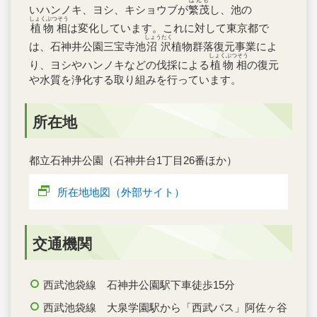
はんも
いハンノキ、ヨシ、キショウブが
繁茂
し、池の
しょくぶつそう
植物相
は変化しています。これに対して東京都で
しょうたく
は、石神井公園三宝寺池
沼沢
植物群落復元事業によ
しょくぶつそう
り、ヨシやハンノキなどの伐採による
植物相
の復元
や水質を浄化する取り組みを行っています。
所在地
都立石神井公園（石神井台1丁目26番ほか）
所在地地図（外部サイト）
交通機関
西武池袋線 石神井公園駅下車徒歩15分
西武池袋線 大泉学園駅から「西武バス」阿佐ヶ谷