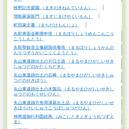
牧野記念庭園 （まきのきねんていえん）
増島家薬医門 （ますじまけやくいもん）
町田家文書 （まちだけもんじょ）
丸彫青面金剛庚申塔 （まるぼりしょうめんこんごう
こうしんとう）
丸彫聖観音立像廻国供養塔 （まるぼりしょうかんの
んりつぞうかいこくくようとう）
丸山東遺跡出土の片口土器 （まるやまひがしいせき
しゅつどのかたくちどき）
丸山東遺跡出土の石棒 （まるやまひがしいせきしゅ
つどのせきぼう）
丸山東遺跡出土の木製品 （まるやまひがしいせきし
ゅつどのもくせいひん）
丸山東遺跡方形周溝墓出土品 （まるやまひがしいせ
きほうけいしゅうこうぼしゅつどひん）
神輿渡御行列図絵馬 （みこしとぎょぎょうれつずえ
ま）