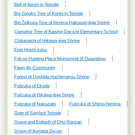
Bell of Aizen-in Temple
Big Gingko Tree of Konjo-in Temple
Big Zelkova Tree of Nerima Hakusan-jinja Shrine
Camphor Tree of Kaishin Dai-ichi Elementary School
Chikaraishi of Hikawa-jinja Shrine
Enjo Hoshi-zuka
Falcon Hunting Place Monument of Owaridono
Fawn lily Community
Forest of Doshida Hachimangu Shrine
Fujizuka of Ekoda
Fujizuka of Hikawa-jinja Shrine
Fujizuka of Nakazato
Fujizuka of Shimo-Nerima
Gate of Samboji Temple
Grave and Epitaph of Ono Ranzan
Grave of Ikenaga Do-un