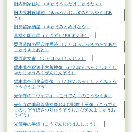
旧内田家住宅 （きゅううちだけじゅうたく）
旧大泉村役場跡 （きゅうおおいずみむらやくばあ
と）
旧見留家納屋 （きゅうみとめけなや）
草摺引図絵馬（くさずりびきずえま）
栗原遺跡の竪穴住居跡 （くりはらいせきのたてあな
じゅうきょあと）
栗原家文書 （くりはらけもんじょ）
絹本着色釈迦十六善神像 （けんぽんちゃくしょくし
ゃかじゅうろくぜんじんぞう）
絹本着色明叟宗普像 （けんぽんちゃくしょくみょう
そうそうふぞう）
光伝寺のコウヤマキ （こうでんじのこうやまき）
光伝寺の地蔵菩薩立像および閻魔十王像 （こうでん
じのじぞうぼさつりゅうぞうおよびえんまじゅうお
うぞう）
光傳寺の半鐘（こうでんじのはんしょう）