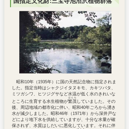
国指定文化財:三宝寺池沼沢植物群落
昭和10年（1935年）に国の天然記念物に指定されま
した。指定当時はシャクジイタヌキモ、カキツバタ、
ミツガシワ、ヒツジグサなど水温が低く水のきれいな
はんも
ところに生育する水生植物が
繁茂
していました。その
後、周辺地域の都市化に伴い、昭和40年ごろから湧き
水が減少しました。昭和46年（1971年）から深井戸な
どにより地下水を供給していますが、十分な水量が確
保されず、水質はしだいに悪化しています。それに伴