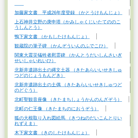
加藤家文書 平成26年度登録 （かとうけもんじょ）
上石神井立野の庚申塔（かみしゃくじいたてののこ
うしんとう）
鴨下家文書 （かもしたけもんじょ）
観蔵院の筆子碑 （かんぞういんのふでこひ）
関東大震災犠牲者慰霊碑 （かんとうだいしんさいぎ
せいしゃいれいひ）
北新井遺跡出土の縄文土器 （きたあらいいせきしゅ
つどのじょうもんどき）
北新井遺跡出土の土偶 （きたあらいいせきしゅつど
のどぐう）
北町聖観音座像 （きたまちしょうかんのんざぞう）
北町の仁王像 （きたまちのにおうぞう）
狐の大根取り入れ図絵馬 （きつねのだいこんとりい
れずえま）
木下家文書 （きのしたけもんじょ）