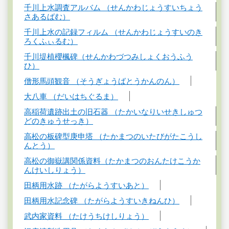
千川上水調査アルバム （せんかわじょうすいちょう
さあるばむ）
千川上水の記録フィルム （せんかわじょうすいのき
ろくふぃるむ）
千川堤植櫻楓碑（せんかわづつみしょくおうふう
ひ）
僧形馬頭観音 （そうぎょうばとうかんのん）
大八車 （だいはちぐるま）
高稲荷遺跡出土の旧石器 （たかいなりいせきしゅつ
どのきゅうせっき）
高松の板碑型庚申塔 （たかまつのいたびがたこうし
んとう）
高松の御嶽講関係資料（たかまつのおんたけこうか
んけいしりょう）
田柄用水跡 （たがらようすいあと）
田柄用水記念碑 （たがらようすいきねんひ）
武内家資料 （たけうちけしりょう）