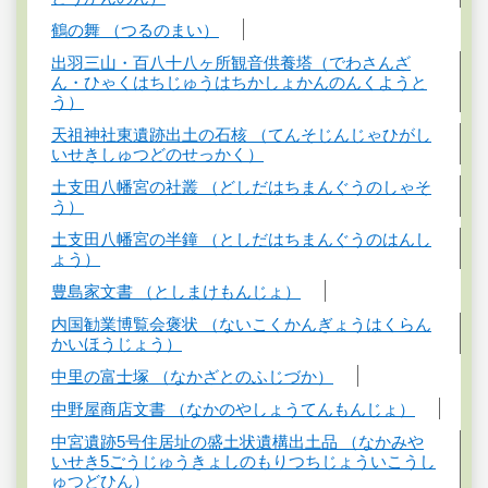
鶴の舞 （つるのまい）
出羽三山・百八十八ヶ所観音供養塔（でわさんざ
ん・ひゃくはちじゅうはちかしょかんのんくようと
う）
天祖神社東遺跡出土の石核 （てんそじんじゃひがし
いせきしゅつどのせっかく）
土支田八幡宮の社叢 （どしだはちまんぐうのしゃそ
う）
土支田八幡宮の半鐘 （としだはちまんぐうのはんし
ょう）
豊島家文書 （としまけもんじょ）
内国勧業博覧会褒状 （ないこくかんぎょうはくらん
かいほうじょう）
中里の富士塚 （なかざとのふじづか）
中野屋商店文書 （なかのやしょうてんもんじょ）
中宮遺跡5号住居址の盛土状遺構出土品 （なかみや
いせき5ごうじゅうきょしのもりつちじょういこうし
ゅつどひん）