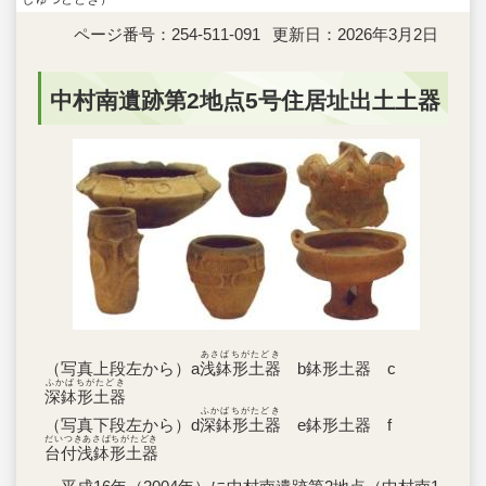
ページ番号：254-511-091
更新日：2026年3月2日
中村南遺跡第2地点5号住居址出土土器
あさばちがたどき
（写真上段左から）a
浅鉢形土器
b鉢形土器 c
ふかばちがたどき
深鉢形土器
ふかばちがたどき
（写真下段左から）d
深鉢形土器
e鉢形土器 f
だいつきあさばちがたどき
台付浅鉢形土器