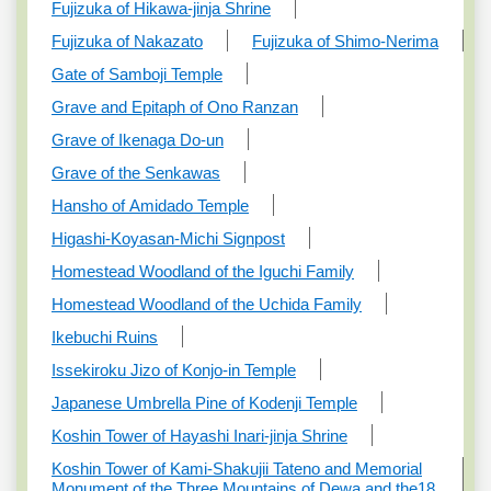
Fujizuka of Hikawa-jinja Shrine
Fujizuka of Nakazato
Fujizuka of Shimo-Nerima
Gate of Samboji Temple
Grave and Epitaph of Ono Ranzan
Grave of Ikenaga Do-un
Grave of the Senkawas
Hansho of Amidado Temple
Higashi-Koyasan-Michi Signpost
Homestead Woodland of the Iguchi Family
Homestead Woodland of the Uchida Family
Ikebuchi Ruins
Issekiroku Jizo of Konjo-in Temple
Japanese Umbrella Pine of Kodenji Temple
Koshin Tower of Hayashi Inari-jinja Shrine
Koshin Tower of Kami-Shakujii Tateno and Memorial
Monument of the Three Mountains of Dewa and the18