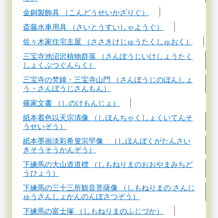
金銅製飾具 （こんどうせいかざりぐ）
斎藤水車用具 （さいとうすいしゃようぐ）
佐々木家住宅主屋 （ささきけじゅうたくしゅおく）
三宝寺池沼沢植物群落 （さんぽうじいけしょうたく
しょくぶつぐんらく）
三宝寺の梵鐘・三宝寺山門 （さんぼうじのぼんしょ
う・さんぼうじさんもん）
篠家文書 （しのけもんじょ）
紙本着色以天宗清像 （しほんちゃくしょくいてんそ
うせいぞう）
紙本墨画淡彩希叟宗罕像 （しほんぼくがたんさい
きそうそうかんぞう）
下練馬の大山道道標 （しもねりまのおおやまみちど
うひょう）
下練馬の三十三所観音菩薩像 （しもねりまの さんじ
ゅうさんしょかんのんぼさつぞう）
下練馬の富士塚 （しもねりまのふじづか）