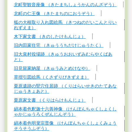
北町聖観音座像 （きたまちしょうかんのんざぞう）
北町の仁王像 （きたまちのにおうぞう）
狐の大根取り入れ図絵馬 （きつねのだいこんとりい
れずえま）
木下家文書 （きのしたけもんじょ）
旧内田家住宅 （きゅううちだけじゅうたく）
旧大泉村役場跡 （きゅうおおいずみむらやくばあ
と）
旧見留家納屋 （きゅうみとめけなや）
草摺引図絵馬（くさずりびきずえま）
栗原遺跡の竪穴住居跡 （くりはらいせきのたてあな
じゅうきょあと）
栗原家文書 （くりはらけもんじょ）
絹本着色釈迦十六善神像 （けんぽんちゃくしょくし
ゃかじゅうろくぜんじんぞう）
絹本着色明叟宗普像 （けんぽんちゃくしょくみょう
そうそうふぞう）