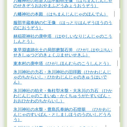
八幡神社の石造大山不動明王像 （はちまんじんじゃ
のせきぞうおおやまふどうみょうおうぞう）
八幡神社の本殿 （はちまんじんじゃのほんでん）
服部半蔵奉納の仁王像 （はっとりはんぞうほうのう
のにおうぞう）
林稲荷神社の庚申塔 （はやしいなりじんじゃのこう
しんとう）
東早淵遺跡出土の局部磨製石斧 （ひがしはやぶちい
せきしゅつどのきょくぶませいせきふ）
東本村の庚申塔（ひがしほんむらのこうしんとう）
氷川神社の力石・氷川神社の旧拝殿（ひかわじんじ
ゃのちからいし・ひかわじんじゃのきゅうはいで
ん）
氷川神社の狛犬・角柱型水盤・大氷川の力石 （ひか
わじんじゃのこまいぬ・かくちゅうがたすいばん・
おおひかわのちからいし）
氷川神社の水盤・豊島氏奉納の石燈籠 （ひかわじ
んじゃのすいばん・としましほうのうのいしどうろ
う）