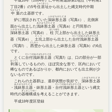
平成16年（2004年）に中村南遺跡第2地点（中村南1
じゅうきょし
丁目2番）の5号
住居址
から出土した縄文時代中期
ちゅうよう
中葉
の土器群です。
ふかばちがたどき
炉に埋設されていた
深鉢形土器
（写真c）、北側床
あさばちがたどき
面から出土した
浅鉢形土器
（写真a）と円筒形の
ふかばちがたどき
はしらあな
深鉢形土器
（写真d）、
柱穴
上部から出土した鉢形土
どこう
だいつきあさばちがたどき
器（写真e）、
土坑
上部から出土した
台付浅鉢形土器
にしかべ
（写真f）、
西壁
から出土した鉢形土器（写真b）の6点
です。
だいつきあさばちがたどき
とくに
台付浅鉢形土器
（写真f）は、口の部分が一部
はくらく
剥落
しているものの、ほぼ完全な形で、区内において
稀なものであるばかりか、都内においても出土例が少
ないものです。
ふかばちがたどき
これらの土器群は、遺存状態が良好で、
深鉢形土器
あさばちがたどき
だいつきあさばちがたどき
・
浅鉢形土器
・鉢形土器・
台付浅鉢形土器
という縄文
きしゅこうせい
時代の
器種構成
を考えることができます。
平成18年度区登録