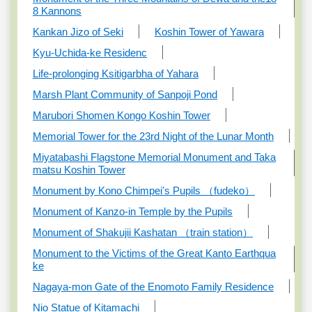
8 Kannons
Kankan Jizo of Seki
Koshin Tower of Yawara
Kyu-Uchida-ke Residenc
Life-prolonging Ksitigarbha of Yahara
Marsh Plant Community of Sanpoji Pond
Marubori Shomen Kongo Koshin Tower
Memorial Tower for the 23rd Night of the Lunar Month
Miyatabashi Flagstone Memorial Monument and Taka
matsu Koshin Tower
Monument by Kono Chimpei's Pupils （fudeko）
Monument of Kanzo-in Temple by the Pupils
Monument of Shakujii Kashatan （train station）
Monument to the Victims of the Great Kanto Earthqua
ke
Nagaya-mon Gate of the Enomoto Family Residence
Nio Statue of Kitamachi