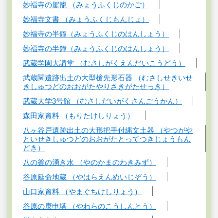
妙福寺の駕籠 （みょうふくじのかご）
妙福寺文書 （みょうふくじもんじょ）
妙福寺の半鐘（みょうふくじのはんしょう）
妙福寺の半鐘（みょうふくじのはんしょう）
武蔵学園大講堂 （むさしがくえんだいこうどう）
武蔵関遺跡出土の大型槍先形石器 （むさしせきいせ
きしゅつどのおおがたやりさきがたせっき）
武蔵大学3号館 （むさしだいがくさんごうかん）
森田家資料 （もりたけしりょう）
八ヶ谷戸遺跡出土の大形把手付縄文土器 （やつがや
といせきしゅつどのおおがたとってつきじょうもん
どき）
八の釜の湧き水 （やのかまのわきみず）
谷原延命地蔵 （やはらえんめいじぞう）
山口家資料 （やまぐちけしりょう）
谷原の庚申塔 （やわらのこうしんとう）