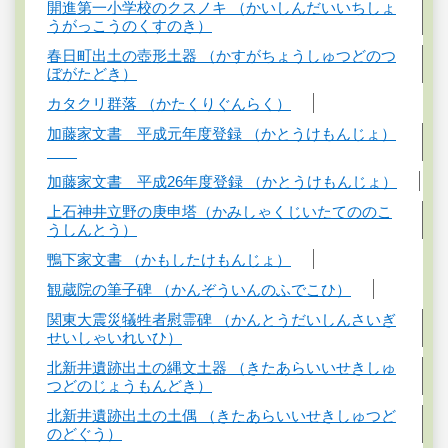
開進第一小学校のクスノキ （かいしんだいいちしょ
うがっこうのくすのき）
春日町出土の壺形土器 （かすがちょうしゅつどのつ
ぼがたどき）
カタクリ群落 （かたくりぐんらく）
加藤家文書 平成元年度登録 （かとうけもんじょ）
加藤家文書 平成26年度登録 （かとうけもんじょ）
上石神井立野の庚申塔（かみしゃくじいたてののこ
うしんとう）
鴨下家文書 （かもしたけもんじょ）
観蔵院の筆子碑 （かんぞういんのふでこひ）
関東大震災犠牲者慰霊碑 （かんとうだいしんさいぎ
せいしゃいれいひ）
北新井遺跡出土の縄文土器 （きたあらいいせきしゅ
つどのじょうもんどき）
北新井遺跡出土の土偶 （きたあらいいせきしゅつど
のどぐう）