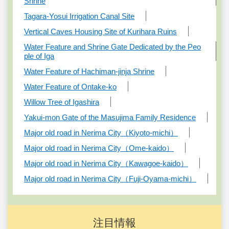
Shrine
Tagara-Yosui Irrigation Canal Site
Vertical Caves Housing Site of Kurihara Ruins
Water Feature and Shrine Gate Dedicated by the Peo
ple of Iga
Water Feature of Hachiman-jinja Shrine
Water Feature of Ontake-ko
Willow Tree of Igashira
Yakui-mon Gate of the Masujima Family Residence
Major old road in Nerima City（Kiyoto-michi）
Major old road in Nerima City（Ome-kaido）
Major old road in Nerima City（Kawagoe-kaido）
Major old road in Nerima City（Fuji-Oyama-michi）
注目情報