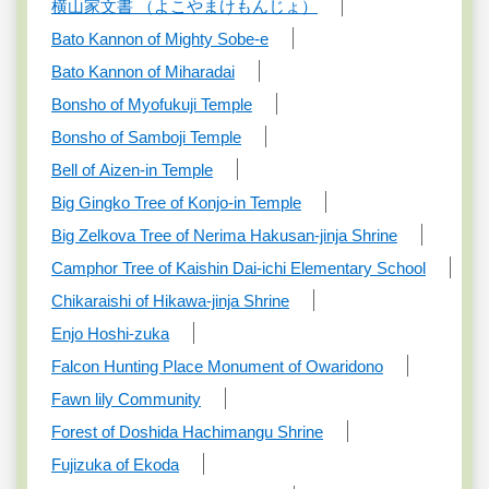
横山家文書 （よこやまけもんじょ）
Bato Kannon of Mighty Sobe-e
Bato Kannon of Miharadai
Bonsho of Myofukuji Temple
Bonsho of Samboji Temple
Bell of Aizen-in Temple
Big Gingko Tree of Konjo-in Temple
Big Zelkova Tree of Nerima Hakusan-jinja Shrine
Camphor Tree of Kaishin Dai-ichi Elementary School
Chikaraishi of Hikawa-jinja Shrine
Enjo Hoshi-zuka
Falcon Hunting Place Monument of Owaridono
Fawn lily Community
Forest of Doshida Hachimangu Shrine
Fujizuka of Ekoda