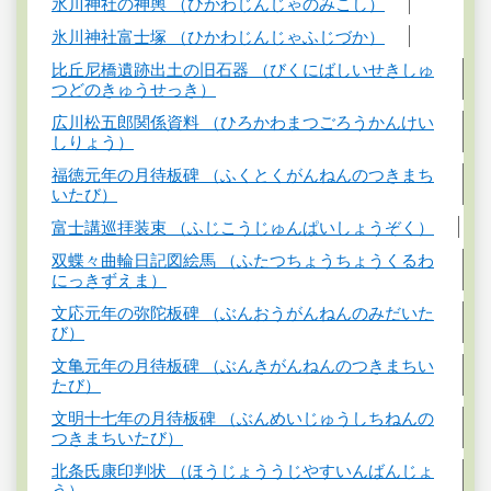
氷川神社の神輿 （ひかわじんじゃのみこし）
氷川神社富士塚 （ひかわじんじゃふじづか）
比丘尼橋遺跡出土の旧石器 （びくにばしいせきしゅ
つどのきゅうせっき）
広川松五郎関係資料 （ひろかわまつごろうかんけい
しりょう）
福徳元年の月待板碑 （ふくとくがんねんのつきまち
いたび）
富士講巡拝装束 （ふじこうじゅんぱいしょうぞく）
双蝶々曲輪日記図絵馬 （ふたつちょうちょうくるわ
にっきずえま）
文応元年の弥陀板碑 （ぶんおうがんねんのみだいた
び）
文亀元年の月待板碑 （ぶんきがんねんのつきまちい
たび）
文明十七年の月待板碑 （ぶんめいじゅうしちねんの
つきまちいたび）
北条氏康印判状 （ほうじょううじやすいんばんじょ
う）