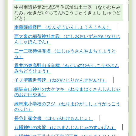
中村南遺跡第2地点5号住居址出土土器 （なかむらみ
なみいせきだい2ちてん5ごうじゅうきょし しゅつど
どき）
南蔵院鍾楼門 （なんぞういんしょうろうもん）
西大泉の稲荷神社本殿 （にしおおいずみのいなりじ
んじゃほんでん）
二十三夜待供養塔 （にじゅうさんやまちくようと
う）
貫井の東高野山道道標（ぬくいのひがしこうやさん
みちどうひょう）
子ノ聖観世音碑 （ねのひじりかんぜおんひ）
練馬白山神社の大ケヤキ （ねりまはくさんじんじゃ
のおおけやき）
練馬東小学校のフジ （ねりまひがししょうがっこう
のふじ）
長谷川家文書 （はせがわけもんじょ）
八幡神社の水盤 （はちまんじんじゃのすいばん）