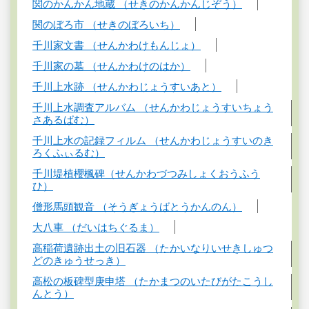
関のかんかん地蔵 （せきのかんかんじぞう）
関のぼろ市 （せきのぼろいち）
千川家文書 （せんかわけもんじょ）
千川家の墓 （せんかわけのはか）
千川上水跡 （せんかわじょうすいあと）
千川上水調査アルバム （せんかわじょうすいちょう
さあるばむ）
千川上水の記録フィルム （せんかわじょうすいのき
ろくふぃるむ）
千川堤植櫻楓碑（せんかわづつみしょくおうふう
ひ）
僧形馬頭観音 （そうぎょうばとうかんのん）
大八車 （だいはちぐるま）
高稲荷遺跡出土の旧石器 （たかいなりいせきしゅつ
どのきゅうせっき）
高松の板碑型庚申塔 （たかまつのいたびがたこうし
んとう）