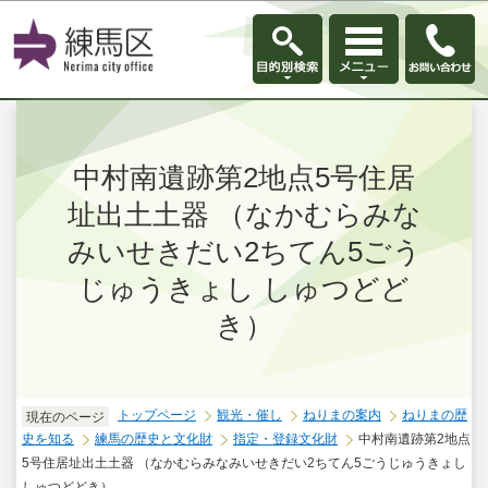
このページの本文へ移動
中村南遺跡第2地点5号住居
址出土土器 （なかむらみな
みいせきだい2ちてん5ごう
じゅうきょし しゅつどど
き）
トップページ
観光・催し
ねりまの案内
ねりまの歴
現在のページ
史を知る
練馬の歴史と文化財
指定・登録文化財
中村南遺跡第2地点
5号住居址出土土器 （なかむらみなみいせきだい2ちてん5ごうじゅうきょし
しゅつどどき）