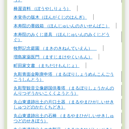
棒屋資料 （ぼうやしりょう）
本覚寺の版木（ほんがくじのはんぎ）
本寿院の賽銭箱 （ほんじゅいんのさいせんばこ）
本寿院のみくじ道具 （ほんじゅいんのみくじどう
ぐ）
牧野記念庭園 （まきのきねんていえん）
増島家薬医門 （ますじまけやくいもん）
町田家文書 （まちだけもんじょ）
丸彫青面金剛庚申塔 （まるぼりしょうめんこんごう
こうしんとう）
丸彫聖観音立像廻国供養塔 （まるぼりしょうかんの
んりつぞうかいこくくようとう）
丸山東遺跡出土の片口土器 （まるやまひがしいせき
しゅつどのかたくちどき）
丸山東遺跡出土の石棒 （まるやまひがしいせきしゅ
つどのせきぼう）