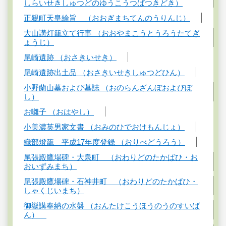
しらいせきしゅつどのゆうこうつばつきどき）
正親町天皇綸旨 （おおぎまちてんのうりんじ）
大山講灯籠立て行事 （おおやまこうとうろうたてぎ
ょうじ）
尾崎遺跡 （おさきいせき）
尾崎遺跡出土品 （おさきいせきしゅつどひん）
小野蘭山墓および墓誌 （おのらんざんぼおよびぼ
し）
お囃子 （おはやし）
小美濃英男家文書 （おみのひでおけもんじょ）
織部燈籠 平成17年度登録 （おりべどうろう）
尾張殿鷹場碑・大泉町 （おわりどのたかばひ・お
おいずみまち）
尾張殿鷹場碑・石神井町 （おわりどのたかばひ・
しゃくじいまち）
御嶽講奉納の水盤 （おんたけこうほうのうのすいば
ん）