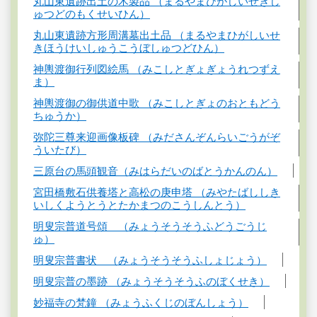
丸山東遺跡出土の木製品 （まるやまひがしいせきし
ゅつどのもくせいひん）
丸山東遺跡方形周溝墓出土品 （まるやまひがしいせ
きほうけいしゅうこうぼしゅつどひん）
神輿渡御行列図絵馬 （みこしとぎょぎょうれつずえ
ま）
神輿渡御の御供道中歌 （みこしとぎょのおともどう
ちゅうか）
弥陀三尊来迎画像板碑 （みださんぞんらいごうがぞ
ういたび）
三原台の馬頭観音（みはらだいのばとうかんのん）
宮田橋敷石供養塔と高松の庚申塔 （みやたばししき
いしくようとうとたかまつのこうしんとう）
明叟宗普道号頌 （みょうそうそうふどうごうじ
ゅ）
明叟宗普書状 （みょうそうそうふしょじょう）
明叟宗普の墨跡 （みょうそうそうふのぼくせき）
妙福寺の梵鐘 （みょうふくじのぼんしょう）