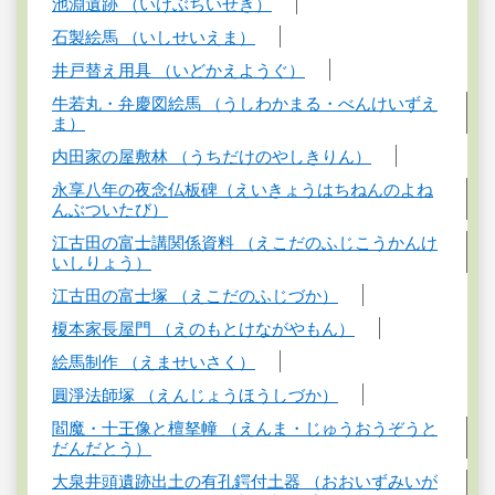
池淵遺跡 （いけぶちいせき）
石製絵馬 （いしせいえま）
井戸替え用具 （いどかえようぐ）
牛若丸・弁慶図絵馬 （うしわかまる・べんけいずえ
ま）
内田家の屋敷林 （うちだけのやしきりん）
永享八年の夜念仏板碑（えいきょうはちねんのよね
んぶついたび）
江古田の富士講関係資料 （えこだのふじこうかんけ
いしりょう）
江古田の富士塚 （えこだのふじづか）
榎本家長屋門 （えのもとけながやもん）
絵馬制作 （えませいさく）
圓淨法師塚 （えんじょうほうしづか）
閻魔・十王像と檀拏幢 （えんま・じゅうおうぞうと
だんだとう）
大泉井頭遺跡出土の有孔鍔付土器 （おおいずみいが