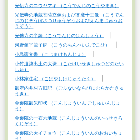
光伝寺のコウヤマキ （こうでんじのこうやまき）
光伝寺の地蔵菩薩立像および閻魔十王像 （こうでん
じのじぞうぼさつりゅうぞうおよびえんまじゅうお
うぞう）
光傳寺の半鐘（こうでんじのはんしょう）
河野鎮平筆子碑 （こうのちんぺいふでこひ）
小島家文書 （こじまけもんじょ）
小竹遺跡出土の大珠 （こたけいせきしゅつどのたい
しゅ）
小林家住宅 （こばやしけじゅうたく）
御府内并村方旧記 （ごふないならびにむらかたきゅ
うき）
金乗院御朱印状 （こんじょういん ごしゅいんじょ
う）
金乗院の一石六地蔵（こんじょういんのいっせきろ
くじぞう）
金乗院の大イチョウ（こんじょういんのおおいちょ
う）