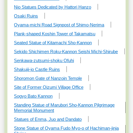
Nio Statues Dedicated by Hattori Hanzo
Osaki Ruins
Oyama-michi Road Signpost of Shimo-Nerima
Plank-shaped Koshin Tower of Takamatsu
Seated Statue of Kitamachi Sho-Kannon
Sekido Shichimen Roku-Kannon Seishi Michi-Shirube
Senkawa-zutsumi-shoku Ofuhi
Shakujii-jo Castle Ruins
Shoromon Gate of Nanzoin Temple
Site of Former Oizumi Village Office
Sogyo Bato Kannon
Standing Statue of Marubori Sho-Kannon Pilgrimage
Memorial Monument
Statues of Enma, Juo and Dandato
Stone Statue of Oyama Fudo Myo-o of Hachiman-jinja