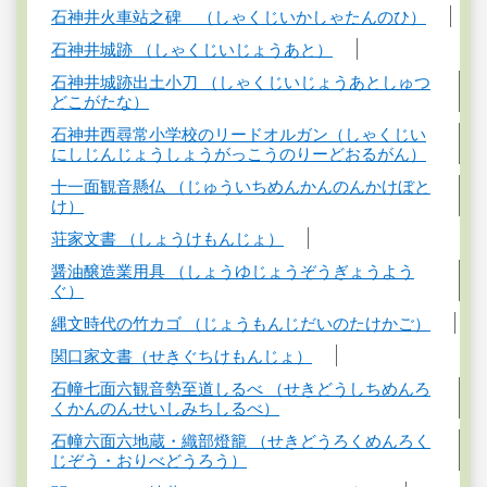
石神井火車站之碑 （しゃくじいかしゃたんのひ）
石神井城跡 （しゃくじいじょうあと）
石神井城跡出土小刀 （しゃくじいじょうあとしゅつ
どこがたな）
石神井西尋常小学校のリードオルガン（しゃくじい
にしじんじょうしょうがっこうのりーどおるがん）
十一面観音懸仏 （じゅういちめんかんのんかけぼと
け）
荘家文書 （しょうけもんじょ）
醤油醸造業用具 （しょうゆじょうぞうぎょうよう
ぐ）
縄文時代の竹カゴ （じょうもんじだいのたけかご）
関口家文書（せきぐちけもんじょ）
石幢七面六観音勢至道しるべ （せきどうしちめんろ
くかんのんせいしみちしるべ）
石幢六面六地蔵・織部燈籠 （せきどうろくめんろく
じぞう・おりべどうろう）