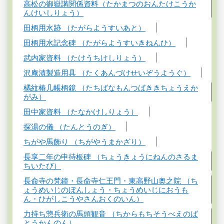
高松の御嶽講関係資料（たかまつのおんたけこうか
んけいしりょう）
田柄用水跡 （たがらようすいあと）
田柄用水記念碑 （たがらようすいきねんひ）
武内家資料 （たけうちけしりょう）
沢庵漬製造用具 （たくあんづけせいぞうようぐ）
橘紋椿几帳柄鏡 （たちばなもんつばききちょうえか
がみ）
田中家資料 （たなかけしりょう）
探湯の儀 （たんとうのぎ）
ちがや馬飾り （ちがやうまかざり）
長享二年の申待板碑 （ちょうきょうにねんのさるま
ちいたび）
長命寺の梵鐘・長命寺仁王門・東高野山奥之院 （ち
ょうめいじのぼんしょう・ちょうめいじにおうも
ん・ひがしこうやさんおくのいん）
力持ち惣兵衛の馬頭観音 （ちからもちそうべえのば
とうかんのん）