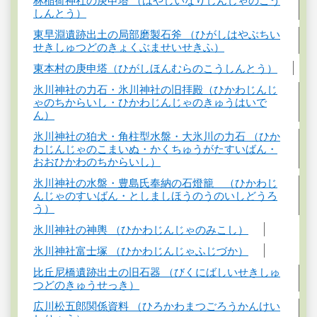
林稲荷神社の庚申塔 （はやしいなりじんじゃのこう
しんとう）
東早淵遺跡出土の局部磨製石斧 （ひがしはやぶちい
せきしゅつどのきょくぶませいせきふ）
東本村の庚申塔（ひがしほんむらのこうしんとう）
氷川神社の力石・氷川神社の旧拝殿（ひかわじんじ
ゃのちからいし・ひかわじんじゃのきゅうはいで
ん）
氷川神社の狛犬・角柱型水盤・大氷川の力石 （ひか
わじんじゃのこまいぬ・かくちゅうがたすいばん・
おおひかわのちからいし）
氷川神社の水盤・豊島氏奉納の石燈籠 （ひかわじ
んじゃのすいばん・としましほうのうのいしどうろ
う）
氷川神社の神輿 （ひかわじんじゃのみこし）
氷川神社富士塚 （ひかわじんじゃふじづか）
比丘尼橋遺跡出土の旧石器 （びくにばしいせきしゅ
つどのきゅうせっき）
広川松五郎関係資料 （ひろかわまつごろうかんけい