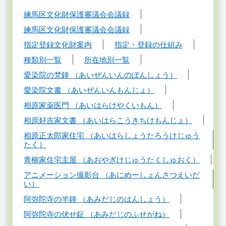
練馬区文化財保護審議会会議録
練馬区文化財保護審議会会議録
指定登録文化財案内
指定・登録の仕組み
種類別一覧
所在地別一覧
愛染院の梵鐘 （あいぜんいんのぼんしょう）
愛染院文書 （あいぜんいんもんじょ）
相原家薬医門 （あいはらけやくいもん）
相原好吉家文書 （あいはらこうきちけもんじょ）
相原正太郎家住宅 （あいはらしょうたろうけじゅう
たく）
青柳家住宅主屋 （あおやぎけじゅうたくしゅおく）
アニメーション撮影台 （あにめーしょんさつえいだ
い）
阿弥陀寺の半鐘 （あみだじのはんしょう）
阿弥陀寺の伏せ鉦 （あみだじのふせがね）