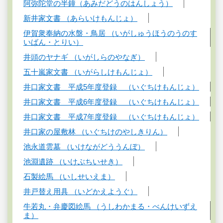
阿弥陀堂の半鐘（あみだどうのはんしょう）
新井家文書 （あらいけもんじょ）
伊賀衆奉納の水盤・鳥居 （いがしゅうほうのうのす
いばん・とりい）
井頭のヤナギ （いがしらのやなぎ）
五十嵐家文書 （いがらしけもんじょ）
井口家文書 平成5年度登録 （いぐちけもんじょ）
井口家文書 平成6年度登録 （いぐちけもんじょ）
井口家文書 平成7年度登録 （いぐちけもんじょ）
井口家の屋敷林 （いぐちけのやしきりん）
池永道雲墓 （いけながどううんぼ）
池淵遺跡 （いけぶちいせき）
石製絵馬 （いしせいえま）
井戸替え用具 （いどかえようぐ）
牛若丸・弁慶図絵馬 （うしわかまる・べんけいずえ
ま）