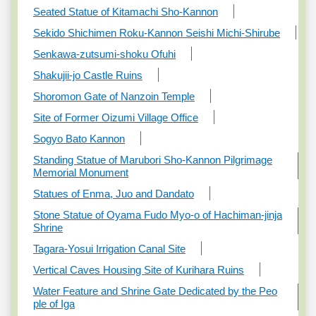
Seated Statue of Kitamachi Sho-Kannon
Sekido Shichimen Roku-Kannon Seishi Michi-Shirube
Senkawa-zutsumi-shoku Ofuhi
Shakujii-jo Castle Ruins
Shoromon Gate of Nanzoin Temple
Site of Former Oizumi Village Office
Sogyo Bato Kannon
Standing Statue of Marubori Sho-Kannon Pilgrimage
Memorial Monument
Statues of Enma, Juo and Dandato
Stone Statue of Oyama Fudo Myo-o of Hachiman-jinja
Shrine
Tagara-Yosui Irrigation Canal Site
Vertical Caves Housing Site of Kurihara Ruins
Water Feature and Shrine Gate Dedicated by the Peo
ple of Iga