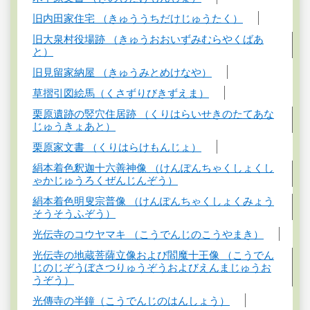
旧内田家住宅 （きゅううちだけじゅうたく）
旧大泉村役場跡 （きゅうおおいずみむらやくばあ
と）
旧見留家納屋 （きゅうみとめけなや）
草摺引図絵馬（くさずりびきずえま）
栗原遺跡の竪穴住居跡 （くりはらいせきのたてあな
じゅうきょあと）
栗原家文書 （くりはらけもんじょ）
絹本着色釈迦十六善神像 （けんぽんちゃくしょくし
ゃかじゅうろくぜんじんぞう）
絹本着色明叟宗普像 （けんぽんちゃくしょくみょう
そうそうふぞう）
光伝寺のコウヤマキ （こうでんじのこうやまき）
光伝寺の地蔵菩薩立像および閻魔十王像 （こうでん
じのじぞうぼさつりゅうぞうおよびえんまじゅうお
うぞう）
光傳寺の半鐘（こうでんじのはんしょう）