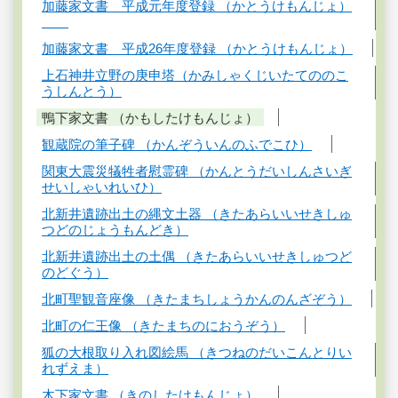
加藤家文書 平成元年度登録 （かとうけもんじょ）
加藤家文書 平成26年度登録 （かとうけもんじょ）
上石神井立野の庚申塔（かみしゃくじいたてののこ
うしんとう）
鴨下家文書 （かもしたけもんじょ）
観蔵院の筆子碑 （かんぞういんのふでこひ）
関東大震災犠牲者慰霊碑 （かんとうだいしんさいぎ
せいしゃいれいひ）
北新井遺跡出土の縄文土器 （きたあらいいせきしゅ
つどのじょうもんどき）
北新井遺跡出土の土偶 （きたあらいいせきしゅつど
のどぐう）
北町聖観音座像 （きたまちしょうかんのんざぞう）
北町の仁王像 （きたまちのにおうぞう）
狐の大根取り入れ図絵馬 （きつねのだいこんとりい
れずえま）
木下家文書 （きのしたけもんじょ）