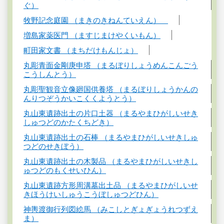
ぐ）
牧野記念庭園 （まきのきねんていえん）
増島家薬医門 （ますじまけやくいもん）
町田家文書 （まちだけもんじょ）
丸彫青面金剛庚申塔 （まるぼりしょうめんこんごう
こうしんとう）
丸彫聖観音立像廻国供養塔 （まるぼりしょうかんの
んりつぞうかいこくくようとう）
丸山東遺跡出土の片口土器 （まるやまひがしいせき
しゅつどのかたくちどき）
丸山東遺跡出土の石棒 （まるやまひがしいせきしゅ
つどのせきぼう）
丸山東遺跡出土の木製品 （まるやまひがしいせきし
ゅつどのもくせいひん）
丸山東遺跡方形周溝墓出土品 （まるやまひがしいせ
きほうけいしゅうこうぼしゅつどひん）
神輿渡御行列図絵馬 （みこしとぎょぎょうれつずえ
ま）