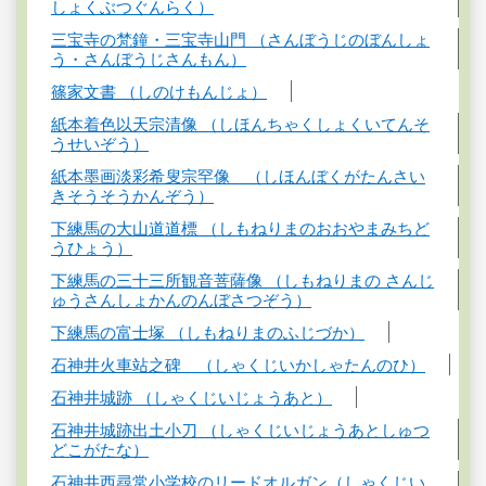
しょくぶつぐんらく）
三宝寺の梵鐘・三宝寺山門 （さんぼうじのぼんしょ
う・さんぼうじさんもん）
篠家文書 （しのけもんじょ）
紙本着色以天宗清像 （しほんちゃくしょくいてんそ
うせいぞう）
紙本墨画淡彩希叟宗罕像 （しほんぼくがたんさい
きそうそうかんぞう）
下練馬の大山道道標 （しもねりまのおおやまみちど
うひょう）
下練馬の三十三所観音菩薩像 （しもねりまの さんじ
ゅうさんしょかんのんぼさつぞう）
下練馬の富士塚 （しもねりまのふじづか）
石神井火車站之碑 （しゃくじいかしゃたんのひ）
石神井城跡 （しゃくじいじょうあと）
石神井城跡出土小刀 （しゃくじいじょうあとしゅつ
どこがたな）
石神井西尋常小学校のリードオルガン（しゃくじい