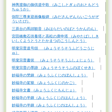
神輿渡御の御供道中歌 （みこしとぎょのおともどう
ちゅうか）
弥陀三尊来迎画像板碑 （みださんぞんらいごうがぞ
ういたび）
三原台の馬頭観音（みはらだいのばとうかんのん）
宮田橋敷石供養塔と高松の庚申塔 （みやたばししき
いしくようとうとたかまつのこうしんとう）
明叟宗普道号頌 （みょうそうそうふどうごうじ
ゅ）
明叟宗普書状 （みょうそうそうふしょじょう）
明叟宗普の墨跡 （みょうそうそうふのぼくせき）
妙福寺の梵鐘 （みょうふくじのぼんしょう）
妙福寺の駕籠 （みょうふくじのかご）
妙福寺文書 （みょうふくじもんじょ）
妙福寺の半鐘（みょうふくじのはんしょう）
妙福寺の半鐘（みょうふくじのはんしょう）