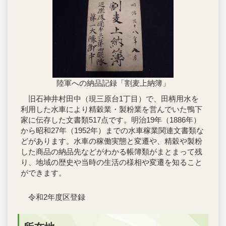
陸軍への納品記録「割麦上納簿」
旧石神井村田中（現三原台1丁目）で、田柄用水を
利用した水車により精穀業・製粉業を営んでいた鴨下
家に伝存した文書類517点です。明治19年（1886年）
から昭和27年（1952年）までの水車稼業関連文書類な
どがあります。水車の稼働実態と変遷や、精穀や製粉
した商品の納品先などがわかる帳簿類がまとまって残
り、地域の歴史や当時の生活の様相や変遷を知ること
ができます。
令和2年度区登録