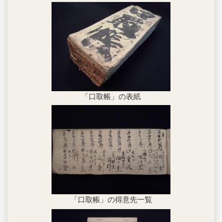
「口取帳」の表紙
「口取帳」の得意先一覧