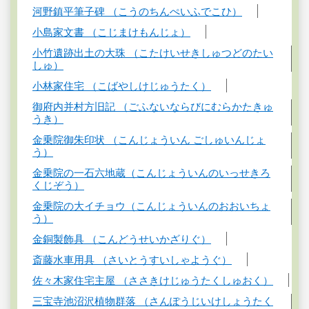
河野鎮平筆子碑 （こうのちんぺいふでこひ）
小島家文書 （こじまけもんじょ）
小竹遺跡出土の大珠 （こたけいせきしゅつどのたい
しゅ）
小林家住宅 （こばやしけじゅうたく）
御府内并村方旧記 （ごふないならびにむらかたきゅ
うき）
金乗院御朱印状 （こんじょういん ごしゅいんじょ
う）
金乗院の一石六地蔵（こんじょういんのいっせきろ
くじぞう）
金乗院の大イチョウ（こんじょういんのおおいちょ
う）
金銅製飾具 （こんどうせいかざりぐ）
斎藤水車用具 （さいとうすいしゃようぐ）
佐々木家住宅主屋 （ささきけじゅうたくしゅおく）
三宝寺池沼沢植物群落 （さんぽうじいけしょうたく