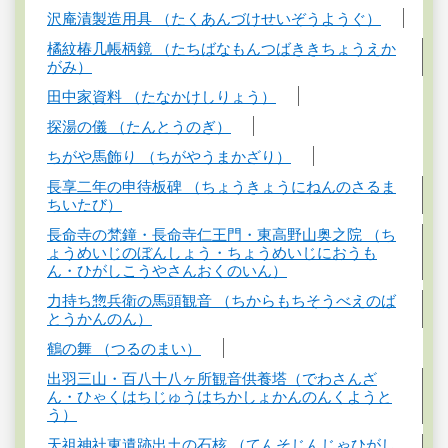
沢庵漬製造用具 （たくあんづけせいぞうようぐ）
橘紋椿几帳柄鏡 （たちばなもんつばききちょうえか
がみ）
田中家資料 （たなかけしりょう）
探湯の儀 （たんとうのぎ）
ちがや馬飾り （ちがやうまかざり）
長享二年の申待板碑 （ちょうきょうにねんのさるま
ちいたび）
長命寺の梵鐘・長命寺仁王門・東高野山奥之院 （ち
ょうめいじのぼんしょう・ちょうめいじにおうも
ん・ひがしこうやさんおくのいん）
力持ち惣兵衛の馬頭観音 （ちからもちそうべえのば
とうかんのん）
鶴の舞 （つるのまい）
出羽三山・百八十八ヶ所観音供養塔（でわさんざ
ん・ひゃくはちじゅうはちかしょかんのんくようと
う）
天祖神社東遺跡出土の石核 （てんそじんじゃひがし