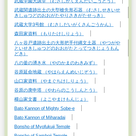
武蔵学園大講堂 （むさしがくえんだいこうどう）
武蔵関遺跡出土の大型槍先形石器 （むさしせきいせ
きしゅつどのおおがたやりさきがたせっき）
武蔵大学3号館 （むさしだいがくさんごうかん）
森田家資料 （もりたけしりょう）
八ヶ谷戸遺跡出土の大形把手付縄文土器 （やつがや
といせきしゅつどのおおがたとってつきじょうもん
どき）
八の釜の湧き水 （やのかまのわきみず）
谷原延命地蔵 （やはらえんめいじぞう）
山口家資料 （やまぐちけしりょう）
谷原の庚申塔 （やわらのこうしんとう）
横山家文書 （よこやまけもんじょ）
Bato Kannon of Mighty Sobe-e
Bato Kannon of Miharadai
Bonsho of Myofukuji Temple
Bonsho of Samboji Temple