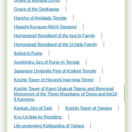
Grave of Ikenaga Do-un
Grave of the Senkawas
Hansho of Amidado Temple
Higashi-Koyasan-Michi Signpost
Homestead Woodland of the Iguchi Family
Homestead Woodland of the Uchida Family
Ikebuchi Ruins
Issekiroku Jizo of Konjo-in Temple
Japanese Umbrella Pine of Kodenji Temple
Koshin Tower of Hayashi Inari-jinja Shrine
Koshin Tower of Kami-Shakujii Tateno and Memorial
Monument of the Three Mountains of Dewa and the18
8 Kannons
Kankan Jizo of Seki
Koshin Tower of Yawara
Kyu-Uchida-ke Residenc
Life-prolonging Ksitigarbha of Yahara