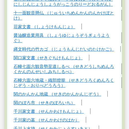
にしじんじょうしょうがっこうのりーどおるがん）
十一面観音懸仏 （じゅういちめんかんのんかけぼと
け）
荘家文書 （しょうけもんじょ）
醤油醸造業用具 （しょうゆじょうぞうぎょうよう
ぐ）
縄文時代の竹カゴ （じょうもんじだいのたけかご）
関口家文書（せきぐちけもんじょ）
石幢七面六観音勢至道しるべ （せきどうしちめんろ
くかんのんせいしみちしるべ）
石幢六面六地蔵・織部燈籠 （せきどうろくめんろく
じぞう・おりべどうろう）
関のかんかん地蔵 （せきのかんかんじぞう）
関のぼろ市 （せきのぼろいち）
千川家文書 （せんかわけもんじょ）
千川家の墓 （せんかわけのはか）
千川上水跡 （せんかわじょうすいあと）