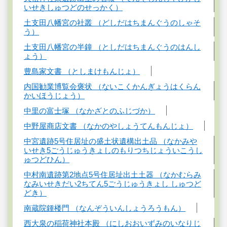
いせきしゅつどのせっかく）
土支田八幡宮の社叢 （どしだはちまんぐうのしゃそ
う）
土支田八幡宮の半鐘 （としだはちまんぐうのはんし
ょう）
豊島家文書 （としまけもんじょ）
内国勧業博覧会褒状 （ないこくかんぎょうはくらん
かいほうじょう）
中里の富士塚 （なかざとのふじづか）
中野屋商店文書 （なかのやしょうてんもんじょ）
中宮遺跡5号住居址の盛土状遺構出土品 （なかみや
いせき5ごうじゅうきょしのもりつちじょういこうし
ゅつどひん）
中村南遺跡第2地点5号住居址出土土器 （なかむらみ
なみいせきだい2ちてん5ごうじゅうきょし しゅつど
どき）
南蔵院鍾楼門 （なんぞういんしょうろうもん）
西大泉の稲荷神社本殿 （にしおおいずみのいなりじ