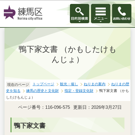
このページの本文へ移動
鴨下家文書 （かもしたけも
んじょ）
トップページ
観光・催し
ねりまの案内
ねりまの歴
現在のページ
史を知る
練馬の歴史と文化財
指定・登録文化財
鴨下家文書 （かも
したけもんじょ）
ページ番号：116-096-575
更新日：2026年3月27日
鴨下家文書