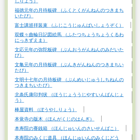
しりょう）
福徳元年の月待板碑 （ふくとくがんねんのつきまち
いたび）
富士講巡拝装束 （ふじこうじゅんぱいしょうぞく）
双蝶々曲輪日記図絵馬 （ふたつちょうちょうくるわ
にっきずえま）
文応元年の弥陀板碑 （ぶんおうがんねんのみだいた
び）
文亀元年の月待板碑 （ぶんきがんねんのつきまちい
たび）
文明十七年の月待板碑 （ぶんめいじゅうしちねんの
つきまちいたび）
北条氏康印判状 （ほうじょううじやすいんばんじょ
う）
棒屋資料 （ぼうやしりょう）
本覚寺の版木（ほんがくじのはんぎ）
本寿院の賽銭箱 （ほんじゅいんのさいせんばこ）
本寿院のみくじ道具 （ほんじゅいんのみくじどう