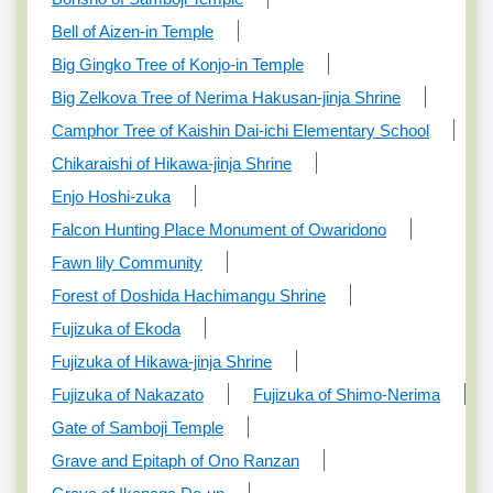
Bell of Aizen-in Temple
Big Gingko Tree of Konjo-in Temple
Big Zelkova Tree of Nerima Hakusan-jinja Shrine
Camphor Tree of Kaishin Dai-ichi Elementary School
Chikaraishi of Hikawa-jinja Shrine
Enjo Hoshi-zuka
Falcon Hunting Place Monument of Owaridono
Fawn lily Community
Forest of Doshida Hachimangu Shrine
Fujizuka of Ekoda
Fujizuka of Hikawa-jinja Shrine
Fujizuka of Nakazato
Fujizuka of Shimo-Nerima
Gate of Samboji Temple
Grave and Epitaph of Ono Ranzan