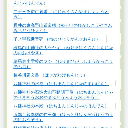
んじゃほんでん）
二十三夜待供養塔 （にじゅうさんやまちくようと
う）
貫井の東高野山道道標（ぬくいのひがしこうやさん
みちどうひょう）
子ノ聖観世音碑 （ねのひじりかんぜおんひ）
練馬白山神社の大ケヤキ （ねりまはくさんじんじゃ
のおおけやき）
練馬東小学校のフジ （ねりまひがししょうがっこう
のふじ）
長谷川家文書 （はせがわけもんじょ）
八幡神社の水盤 （はちまんじんじゃのすいばん）
八幡神社の石造大山不動明王像 （はちまんじんじゃ
のせきぞうおおやまふどうみょうおうぞう）
八幡神社の本殿 （はちまんじんじゃのほんでん）
服部半蔵奉納の仁王像 （はっとりはんぞうほうのう
のにおうぞう）