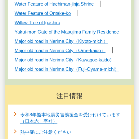
Water Feature of Hachiman-jinja Shrine
Water Feature of Ontake-ko
Willow Tree of Igashira
Yakui-mon Gate of the Masujima Family Residence
Major old road in Nerima City（Kiyoto-michi）
Major old road in Nerima City（Ome-kaido）
Major old road in Nerima City（Kawagoe-kaido）
Major old road in Nerima City（Fuji-Oyama-michi）
注目情報
令和8年熊本地震災害義援金を受け付けています
（日本赤十字社）
熱中症にご注意ください