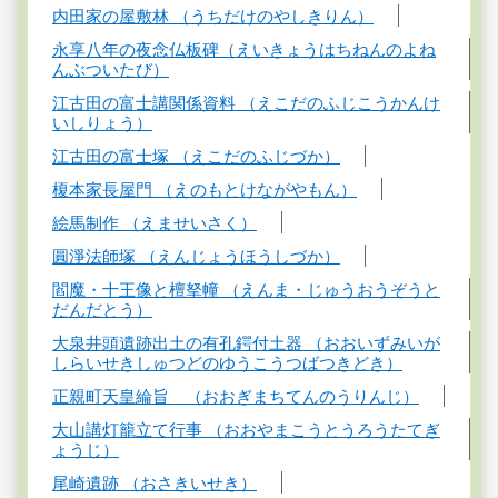
内田家の屋敷林 （うちだけのやしきりん）
永享八年の夜念仏板碑（えいきょうはちねんのよね
んぶついたび）
江古田の富士講関係資料 （えこだのふじこうかんけ
いしりょう）
江古田の富士塚 （えこだのふじづか）
榎本家長屋門 （えのもとけながやもん）
絵馬制作 （えませいさく）
圓淨法師塚 （えんじょうほうしづか）
閻魔・十王像と檀拏幢 （えんま・じゅうおうぞうと
だんだとう）
大泉井頭遺跡出土の有孔鍔付土器 （おおいずみいが
しらいせきしゅつどのゆうこうつばつきどき）
正親町天皇綸旨 （おおぎまちてんのうりんじ）
大山講灯籠立て行事 （おおやまこうとうろうたてぎ
ょうじ）
尾崎遺跡 （おさきいせき）