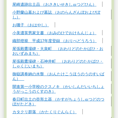
尾崎遺跡出土品 （おさきいせきしゅつどひん）
小野蘭山墓および墓誌 （おのらんざんぼおよびぼ
し）
お囃子 （おはやし）
小美濃英男家文書 （おみのひでおけもんじょ）
織部燈籠 平成17年度登録 （おりべどうろう）
尾張殿鷹場碑・大泉町 （おわりどのたかばひ・お
おいずみまち）
尾張殿鷹場碑・石神井町 （おわりどのたかばひ・
しゃくじいまち）
御嶽講奉納の水盤 （おんたけこうほうのうのすいば
ん）
開進第一小学校のクスノキ （かいしんだいいちしょ
うがっこうのくすのき）
春日町出土の壺形土器 （かすがちょうしゅつどのつ
ぼがたどき）
カタクリ群落 （かたくりぐんらく）