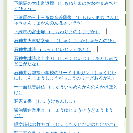
下練馬の大山道道標 （しもねりまのおおやまみちど
うひょう）
下練馬の三十三所観音菩薩像 （しもねりまの さんじ
ゅうさんしょかんのんぼさつぞう）
下練馬の富士塚 （しもねりまのふじづか）
石神井火車站之碑 （しゃくじいかしゃたんのひ）
石神井城跡 （しゃくじいじょうあと）
石神井城跡出土小刀 （しゃくじいじょうあとしゅつ
どこがたな）
石神井西尋常小学校のリードオルガン（しゃくじい
にしじんじょうしょうがっこうのりーどおるがん）
十一面観音懸仏 （じゅういちめんかんのんかけぼと
け）
荘家文書 （しょうけもんじょ）
醤油醸造業用具 （しょうゆじょうぞうぎょうよう
ぐ）
縄文時代の竹カゴ （じょうもんじだいのたけかご）