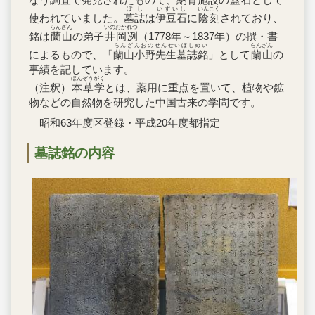
ぼし
いずいし
いんこく
使われていました。
墓誌
は
伊豆石
に
陰刻
されており、
らんざん
いのおかれつ
銘は
蘭山
の弟子
井岡冽
（1778年～1837年）の撰・書
らんざんおのせんせいぼしめい
らんざん
によるもので、「
蘭山小野先生墓誌銘
」として
蘭山
の
事績を記しています。
ほんぞうがく
（注釈）
本草学
とは、薬用に重点を置いて、植物や鉱
物などの自然物を研究した中国古来の学問です。
昭和63年度区登録・平成20年度都指定
墓誌銘の内容