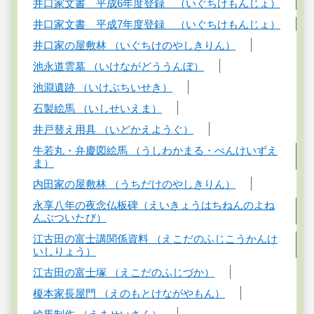
井口家文書 平成6年度登録 （いぐちけもんじょ）
井口家文書 平成7年度登録 （いぐちけもんじょ）
井口家の屋敷林 （いぐちけのやしきりん）
池永道雲墓 （いけながどううんぼ）
池淵遺跡 （いけぶちいせき）
石製絵馬 （いしせいえま）
井戸替え用具 （いどかえようぐ）
牛若丸・弁慶図絵馬 （うしわかまる・べんけいずえ
ま）
内田家の屋敷林 （うちだけのやしきりん）
永享八年の夜念仏板碑（えいきょうはちねんのよね
んぶついたび）
江古田の富士講関係資料 （えこだのふじこうかんけ
いしりょう）
江古田の富士塚 （えこだのふじづか）
榎本家長屋門 （えのもとけながやもん）