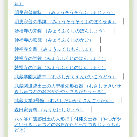
ゅ）
明叟宗普書状 （みょうそうそうふしょじょう）
明叟宗普の墨跡 （みょうそうそうふのぼくせき）
妙福寺の梵鐘 （みょうふくじのぼんしょう）
妙福寺の駕籠 （みょうふくじのかご）
妙福寺文書 （みょうふくじもんじょ）
妙福寺の半鐘（みょうふくじのはんしょう）
妙福寺の半鐘（みょうふくじのはんしょう）
武蔵学園大講堂 （むさしがくえんだいこうどう）
武蔵関遺跡出土の大型槍先形石器 （むさしせきいせ
きしゅつどのおおがたやりさきがたせっき）
武蔵大学3号館 （むさしだいがくさんごうかん）
森田家資料 （もりたけしりょう）
八ヶ谷戸遺跡出土の大形把手付縄文土器 （やつがや
といせきしゅつどのおおがたとってつきじょうもん
どき）