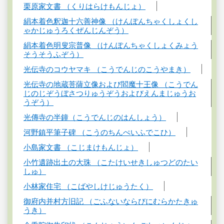
栗原家文書 （くりはらけもんじょ）
絹本着色釈迦十六善神像 （けんぽんちゃくしょくし
ゃかじゅうろくぜんじんぞう）
絹本着色明叟宗普像 （けんぽんちゃくしょくみょう
そうそうふぞう）
光伝寺のコウヤマキ （こうでんじのこうやまき）
光伝寺の地蔵菩薩立像および閻魔十王像 （こうでん
じのじぞうぼさつりゅうぞうおよびえんまじゅうお
うぞう）
光傳寺の半鐘（こうでんじのはんしょう）
河野鎮平筆子碑 （こうのちんぺいふでこひ）
小島家文書 （こじまけもんじょ）
小竹遺跡出土の大珠 （こたけいせきしゅつどのたい
しゅ）
小林家住宅 （こばやしけじゅうたく）
御府内并村方旧記 （ごふないならびにむらかたきゅ
うき）