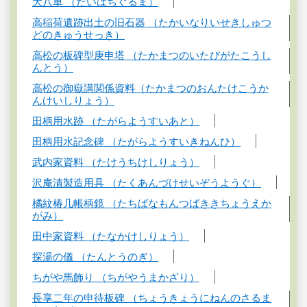
大八車 （だいはちぐるま）
高稲荷遺跡出土の旧石器 （たかいなりいせきしゅつ
どのきゅうせっき）
高松の板碑型庚申塔 （たかまつのいたびがたこうし
んとう）
高松の御嶽講関係資料（たかまつのおんたけこうか
んけいしりょう）
田柄用水跡 （たがらようすいあと）
田柄用水記念碑 （たがらようすいきねんひ）
武内家資料 （たけうちけしりょう）
沢庵漬製造用具 （たくあんづけせいぞうようぐ）
橘紋椿几帳柄鏡 （たちばなもんつばききちょうえか
がみ）
田中家資料 （たなかけしりょう）
探湯の儀 （たんとうのぎ）
ちがや馬飾り （ちがやうまかざり）
長享二年の申待板碑 （ちょうきょうにねんのさるま