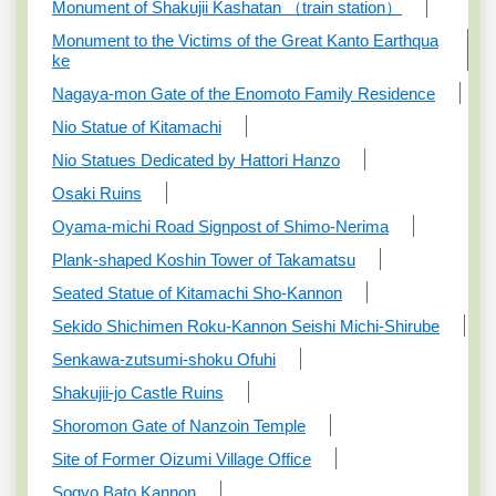
Monument of Shakujii Kashatan （train station）
Monument to the Victims of the Great Kanto Earthqua
ke
Nagaya-mon Gate of the Enomoto Family Residence
Nio Statue of Kitamachi
Nio Statues Dedicated by Hattori Hanzo
Osaki Ruins
Oyama-michi Road Signpost of Shimo-Nerima
Plank-shaped Koshin Tower of Takamatsu
Seated Statue of Kitamachi Sho-Kannon
Sekido Shichimen Roku-Kannon Seishi Michi-Shirube
Senkawa-zutsumi-shoku Ofuhi
Shakujii-jo Castle Ruins
Shoromon Gate of Nanzoin Temple
Site of Former Oizumi Village Office
Sogyo Bato Kannon