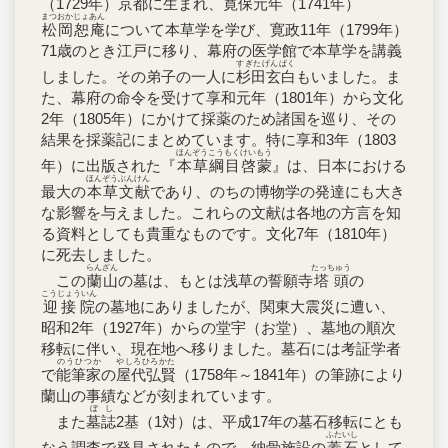
（1729年）京都に生まれ、寛保元年（1741年）
まつおかじょあん
松岡恕庵
について本草学を学び、寛政11年（1799年）
71歳のとき江戸に移り、幕府の医学館で本草学を講義
すぎたげんぱく
しました。その弟子の一人に
杉田玄白
もいました。ま
た、幕府の命令を受けて享和元年（1801年）から文化
2年（1805年）にかけて採薬のため諸国を巡り、その
結果を採薬記にまとめています。特に享和3年（1803
ほんぞうこうもくけいもう
年）に出版された『
本草綱目啓蒙
』は、日本における
ほんぞうぶんけん
最大の
本草文献
であり、のちの博物学の発達にも大き
な影響を与えました。これらの文献は各地の方言を知
る資料としても貴重なものです。文化7年（1810年）
に死去しました。
らんざん
たっちゅう
この
蘭山
の墓は、もとは浅草の誓願寺
塔頭
の
こうじょういん
迎接院
の墓地にありましたが、関東大震災に遭い、
昭和2年（1927年）からの堂宇（お堂）、墓地の順次
移転に伴い、現在地へ移りました。墓石には考証学者
のうひつか
やしろひろかた
で
能筆家
の
屋代弘賢
（1758年～1841年）の筆跡により
蘭山の事績などが刻まれています。
ぼし
また
墓誌
2基（1対）は、平成17年の墓石移転にとも
ふたいし
なう調査で発見されたもので、納骨施設の
蓋石
として