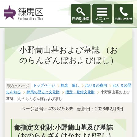
このページの本文へ移動
小野蘭山墓および墓誌 （お
のらんざんぼおよびぼし）
トップページ
観光・催し
ねりまの案内
ねりまの歴
現在のページ
史を知る
練馬の歴史と文化財
指定・登録文化財
小野蘭山墓および
墓誌 （おのらんざんぼおよびぼし）
ページ番号：433-819-889
更新日：2026年2月6日
都指定文化財:小野蘭山墓及び墓誌
（おのらんざんはかおよびぼし）