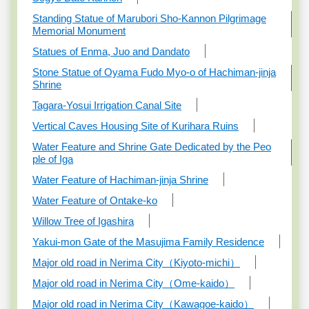
Standing Statue of Marubori Sho-Kannon Pilgrimage
Memorial Monument
Statues of Enma, Juo and Dandato
Stone Statue of Oyama Fudo Myo-o of Hachiman-jinja
Shrine
Tagara-Yosui Irrigation Canal Site
Vertical Caves Housing Site of Kurihara Ruins
Water Feature and Shrine Gate Dedicated by the Peo
ple of Iga
Water Feature of Hachiman-jinja Shrine
Water Feature of Ontake-ko
Willow Tree of Igashira
Yakui-mon Gate of the Masujima Family Residence
Major old road in Nerima City（Kiyoto-michi）
Major old road in Nerima City（Ome-kaido）
Major old road in Nerima City（Kawagoe-kaido）