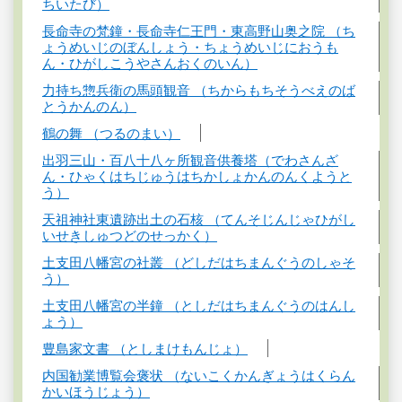
ちいたび）
長命寺の梵鐘・長命寺仁王門・東高野山奥之院 （ち
ょうめいじのぼんしょう・ちょうめいじにおうも
ん・ひがしこうやさんおくのいん）
力持ち惣兵衛の馬頭観音 （ちからもちそうべえのば
とうかんのん）
鶴の舞 （つるのまい）
出羽三山・百八十八ヶ所観音供養塔（でわさんざ
ん・ひゃくはちじゅうはちかしょかんのんくようと
う）
天祖神社東遺跡出土の石核 （てんそじんじゃひがし
いせきしゅつどのせっかく）
土支田八幡宮の社叢 （どしだはちまんぐうのしゃそ
う）
土支田八幡宮の半鐘 （としだはちまんぐうのはんし
ょう）
豊島家文書 （としまけもんじょ）
内国勧業博覧会褒状 （ないこくかんぎょうはくらん
かいほうじょう）