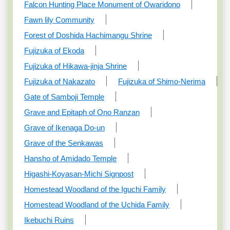
Falcon Hunting Place Monument of Owaridono
Fawn lily Community
Forest of Doshida Hachimangu Shrine
Fujizuka of Ekoda
Fujizuka of Hikawa-jinja Shrine
Fujizuka of Nakazato
Fujizuka of Shimo-Nerima
Gate of Samboji Temple
Grave and Epitaph of Ono Ranzan
Grave of Ikenaga Do-un
Grave of the Senkawas
Hansho of Amidado Temple
Higashi-Koyasan-Michi Signpost
Homestead Woodland of the Iguchi Family
Homestead Woodland of the Uchida Family
Ikebuchi Ruins