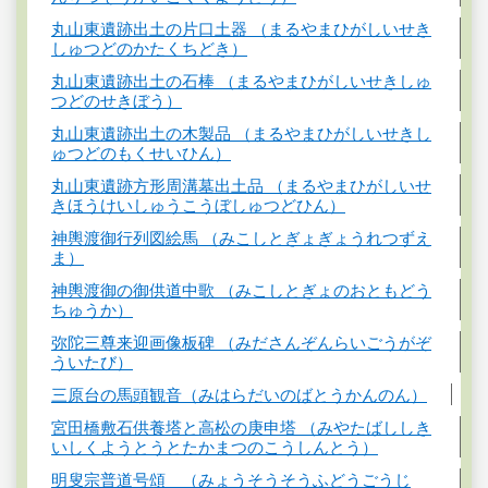
丸山東遺跡出土の片口土器 （まるやまひがしいせき
しゅつどのかたくちどき）
丸山東遺跡出土の石棒 （まるやまひがしいせきしゅ
つどのせきぼう）
丸山東遺跡出土の木製品 （まるやまひがしいせきし
ゅつどのもくせいひん）
丸山東遺跡方形周溝墓出土品 （まるやまひがしいせ
きほうけいしゅうこうぼしゅつどひん）
神輿渡御行列図絵馬 （みこしとぎょぎょうれつずえ
ま）
神輿渡御の御供道中歌 （みこしとぎょのおともどう
ちゅうか）
弥陀三尊来迎画像板碑 （みださんぞんらいごうがぞ
ういたび）
三原台の馬頭観音（みはらだいのばとうかんのん）
宮田橋敷石供養塔と高松の庚申塔 （みやたばししき
いしくようとうとたかまつのこうしんとう）
明叟宗普道号頌 （みょうそうそうふどうごうじ