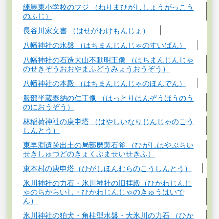
練馬東小学校のフジ （ねりまひがししょうがっこう
のふじ）
長谷川家文書 （はせがわけもんじょ）
八幡神社の水盤 （はちまんじんじゃのすいばん）
八幡神社の石造大山不動明王像 （はちまんじんじゃ
のせきぞうおおやまふどうみょうおうぞう）
八幡神社の本殿 （はちまんじんじゃのほんでん）
服部半蔵奉納の仁王像 （はっとりはんぞうほうのう
のにおうぞう）
林稲荷神社の庚申塔 （はやしいなりじんじゃのこう
しんとう）
東早淵遺跡出土の局部磨製石斧 （ひがしはやぶちい
せきしゅつどのきょくぶませいせきふ）
東本村の庚申塔（ひがしほんむらのこうしんとう）
氷川神社の力石・氷川神社の旧拝殿（ひかわじんじ
ゃのちからいし・ひかわじんじゃのきゅうはいで
ん）
氷川神社の狛犬・角柱型水盤・大氷川の力石 （ひか