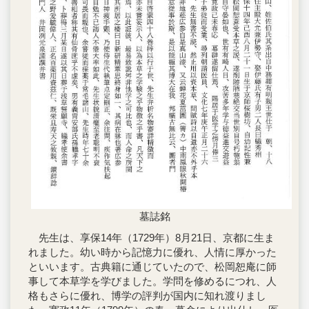
墓誌銘
先生は、享保14年（1729年）8月21日、京都に生ま
れました。幼い時から記憶力に優れ、人情に厚かった
といいます。古典籍に通じていたので、松岡恕庵に師
事して本草学を学びました。学問を修めるにつれ、人
格もさらに優れ、博学の評判が国内に知れ渡りまし