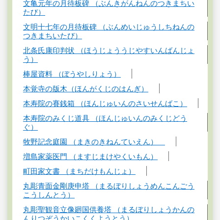
文亀元年の月待板碑 （ぶんきがんねんのつきまちい
たび）
文明十七年の月待板碑 （ぶんめいじゅうしちねんの
つきまちいたび）
北条氏康印判状 （ほうじょううじやすいんばんじょ
う）
棒屋資料 （ぼうやしりょう）
本覚寺の版木（ほんがくじのはんぎ）
本寿院の賽銭箱 （ほんじゅいんのさいせんばこ）
本寿院のみくじ道具 （ほんじゅいんのみくじどう
ぐ）
牧野記念庭園 （まきのきねんていえん）
増島家薬医門 （ますじまけやくいもん）
町田家文書 （まちだけもんじょ）
丸彫青面金剛庚申塔 （まるぼりしょうめんこんごう
こうしんとう）
丸彫聖観音立像廻国供養塔 （まるぼりしょうかんの
んりつぞうかいこくくようとう）