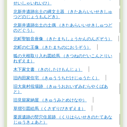
せいしゃいれいひ）
北新井遺跡出土の縄文土器 （きたあらいいせきしゅ
つどのじょうもんどき）
北新井遺跡出土の土偶 （きたあらいいせきしゅつど
のどぐう）
北町聖観音座像 （きたまちしょうかんのんざぞう）
北町の仁王像 （きたまちのにおうぞう）
狐の大根取り入れ図絵馬 （きつねのだいこんとりい
れずえま）
木下家文書 （きのしたけもんじょ）
旧内田家住宅 （きゅううちだけじゅうたく）
旧大泉村役場跡 （きゅうおおいずみむらやくばあ
と）
旧見留家納屋 （きゅうみとめけなや）
草摺引図絵馬（くさずりびきずえま）
栗原遺跡の竪穴住居跡 （くりはらいせきのたてあな
じゅうきょあと）