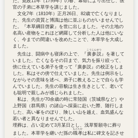
た。寛政11年（1799年）の春、幕命により出仕し、医
官の子弟に本草学を講じました。
文化7年（1810年）正月26日、82歳で亡くなりまし
た、先生の資質と博識は他に並ぶものがいませんでし
た。『本草綱目啓蒙』を世に出しました。その土地の
名高い産物をこれほど網羅して分析した人は他にいな
く、今までの間違いを改めたことで、本草学を大成し
ました。
こうじんせつ
先生は、闘病中も寝床の上で、『
廣参説
』を著して
いました。亡くなるその日まで、気力を振り絞って、
傍に仕えている弟子を使って『廣参説』の校正をしま
した。私はその傍で仕えていました。先生は例示をし
ながらその意味を述べ、弟子に教えることで自らも学
んでいました。先生の容貌は生き生きとして、老いて
も聡明で親しみが感じられました。
私は、先生が70余歳の時に常陸国（茨城県など）や
上野国（群馬県）の諸山へ採薬に赴いた際、随行しま
した、高い峯をのぼり、険しい山を越え、血気盛んな
若い者と異なりませんでした。
埋葬は、占い定めて3月某日とし、浅草誓願寺に葬り
もとたか
ました。本草学を継いだ孫の
職孝
は私に碑文を記させ