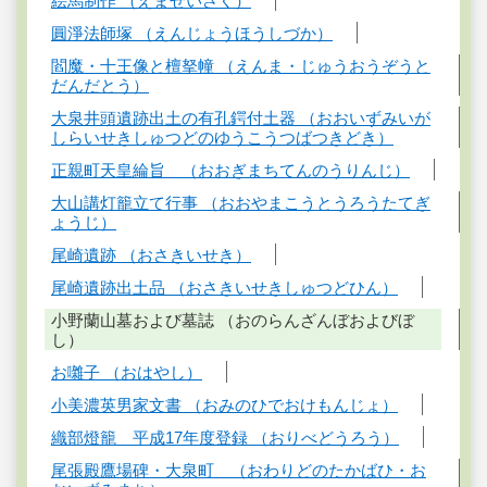
絵馬制作 （えませいさく）
圓淨法師塚 （えんじょうほうしづか）
閻魔・十王像と檀拏幢 （えんま・じゅうおうぞうと
だんだとう）
大泉井頭遺跡出土の有孔鍔付土器 （おおいずみいが
しらいせきしゅつどのゆうこうつばつきどき）
正親町天皇綸旨 （おおぎまちてんのうりんじ）
大山講灯籠立て行事 （おおやまこうとうろうたてぎ
ょうじ）
尾崎遺跡 （おさきいせき）
尾崎遺跡出土品 （おさきいせきしゅつどひん）
小野蘭山墓および墓誌 （おのらんざんぼおよびぼ
し）
お囃子 （おはやし）
小美濃英男家文書 （おみのひでおけもんじょ）
織部燈籠 平成17年度登録 （おりべどうろう）
尾張殿鷹場碑・大泉町 （おわりどのたかばひ・お