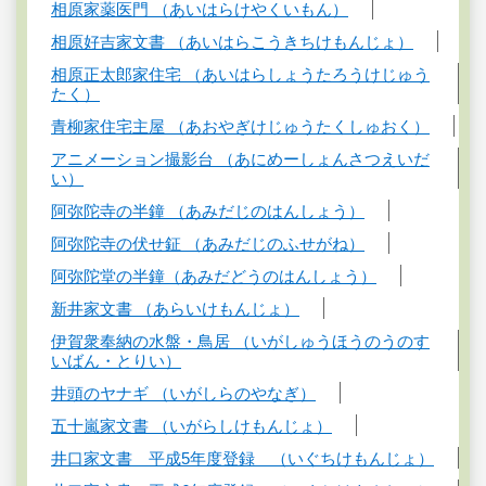
相原家薬医門 （あいはらけやくいもん）
相原好吉家文書 （あいはらこうきちけもんじょ）
相原正太郎家住宅 （あいはらしょうたろうけじゅう
たく）
青柳家住宅主屋 （あおやぎけじゅうたくしゅおく）
アニメーション撮影台 （あにめーしょんさつえいだ
い）
阿弥陀寺の半鐘 （あみだじのはんしょう）
阿弥陀寺の伏せ鉦 （あみだじのふせがね）
阿弥陀堂の半鐘（あみだどうのはんしょう）
新井家文書 （あらいけもんじょ）
伊賀衆奉納の水盤・鳥居 （いがしゅうほうのうのす
いばん・とりい）
井頭のヤナギ （いがしらのやなぎ）
五十嵐家文書 （いがらしけもんじょ）
井口家文書 平成5年度登録 （いぐちけもんじょ）