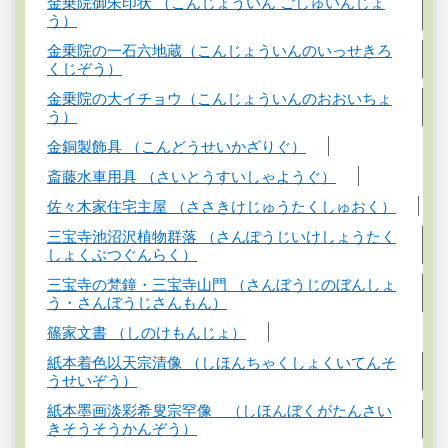
金乗院御朱印状 （こんじょういん ごしゅいんじょ
う）
金乗院の一石六地蔵（こんじょういんのいっせきろ
くじぞう）
金乗院の大イチョウ（こんじょういんのおおいちょ
う）
金銅製飾具 （こんどうせいかざりぐ）
斎藤水車用具 （さいとうすいしゃようぐ）
佐々木家住宅主屋 （ささきけじゅうたくしゅおく）
三宝寺池沼沢植物群落 （さんぽうじいけしょうたく
しょくぶつぐんらく）
三宝寺の梵鐘・三宝寺山門 （さんぼうじのぼんしょ
う・さんぼうじさんもん）
篠家文書 （しのけもんじょ）
紙本着色以天宗清像 （しほんちゃくしょくいてんそ
うせいぞう）
紙本墨画淡彩希叟宗罕像 （しほんぼくがたんさい
きそうそうかんぞう）