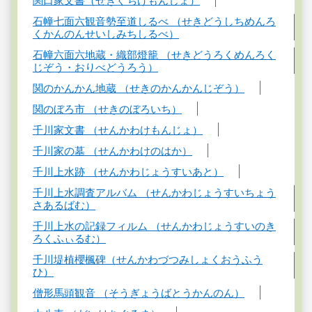
関口家文書（せきぐちけもんじょ）
石幢七面六観音勢至道しるべ （せきどうしちめんろ
くかんのんせいしみちしるべ）
石幢六面六地蔵・織部燈籠 （せきどうろくめんろく
じぞう・おりべどうろう）
関のかんかん地蔵 （せきのかんかんじぞう）
関のぼろ市 （せきのぼろいち）
千川家文書 （せんかわけもんじょ）
千川家の墓 （せんかわけのはか）
千川上水跡 （せんかわじょうすいあと）
千川上水調査アルバム （せんかわじょうすいちょう
さあるばむ）
千川上水の記録フィルム （せんかわじょうすいのき
ろくふぃるむ）
千川堤植櫻楓碑（せんかわづつみしょくおうふう
ひ）
僧形馬頭観音 （そうぎょうばとうかんのん）