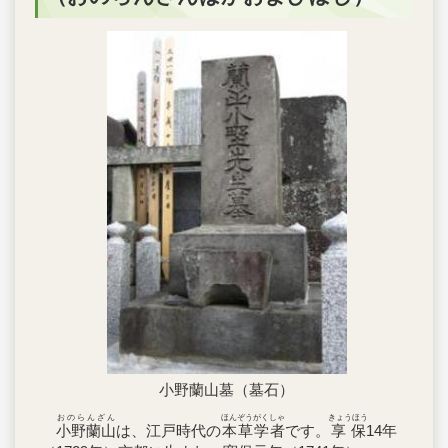
小野蘭山墓（墓石）
おのらんざん
ほんぞうがくしゃ
きょうほう
小野蘭山
は、江戸時代の
本草学者
です。
享保
14年