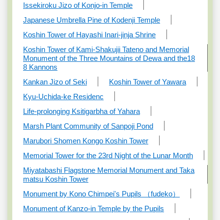
Issekiroku Jizo of Konjo-in Temple
Japanese Umbrella Pine of Kodenji Temple
Koshin Tower of Hayashi Inari-jinja Shrine
Koshin Tower of Kami-Shakujii Tateno and Memorial
Monument of the Three Mountains of Dewa and the18
8 Kannons
Kankan Jizo of Seki
Koshin Tower of Yawara
Kyu-Uchida-ke Residenc
Life-prolonging Ksitigarbha of Yahara
Marsh Plant Community of Sanpoji Pond
Marubori Shomen Kongo Koshin Tower
Memorial Tower for the 23rd Night of the Lunar Month
Miyatabashi Flagstone Memorial Monument and Taka
matsu Koshin Tower
Monument by Kono Chimpei's Pupils （fudeko）
Monument of Kanzo-in Temple by the Pupils