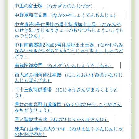
中里の富士塚 （なかざとのふじづか）
中野屋商店文書 （なかのやしょうてんもんじょ）
中宮遺跡5号住居址の盛土状遺構出土品 （なかみや
いせき5ごうじゅうきょしのもりつちじょういこうし
ゅつどひん）
中村南遺跡第2地点5号住居址出土土器 （なかむらみ
なみいせきだい2ちてん5ごうじゅうきょし しゅつど
どき）
南蔵院鍾楼門 （なんぞういんしょうろうもん）
西大泉の稲荷神社本殿 （にしおおいずみのいなりじ
んじゃほんでん）
二十三夜待供養塔 （にじゅうさんやまちくようと
う）
貫井の東高野山道道標（ぬくいのひがしこうやさん
みちどうひょう）
子ノ聖観世音碑 （ねのひじりかんぜおんひ）
練馬白山神社の大ケヤキ （ねりまはくさんじんじゃ
のおおけやき）