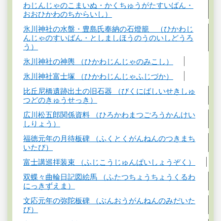
わじんじゃのこまいぬ・かくちゅうがたすいばん・
おおひかわのちからいし）
氷川神社の水盤・豊島氏奉納の石燈籠 （ひかわじ
んじゃのすいばん・としましほうのうのいしどうろ
う）
氷川神社の神輿 （ひかわじんじゃのみこし）
氷川神社富士塚 （ひかわじんじゃふじづか）
比丘尼橋遺跡出土の旧石器 （びくにばしいせきしゅ
つどのきゅうせっき）
広川松五郎関係資料 （ひろかわまつごろうかんけい
しりょう）
福徳元年の月待板碑 （ふくとくがんねんのつきまち
いたび）
富士講巡拝装束 （ふじこうじゅんぱいしょうぞく）
双蝶々曲輪日記図絵馬 （ふたつちょうちょうくるわ
にっきずえま）
文応元年の弥陀板碑 （ぶんおうがんねんのみだいた
び）