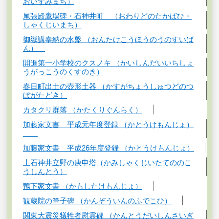
おいずみまち）
尾張殿鷹場碑・石神井町 （おわりどのたかばひ・
しゃくじいまち）
御嶽講奉納の水盤 （おんたけこうほうのうのすいば
ん）
開進第一小学校のクスノキ （かいしんだいいちしょ
うがっこうのくすのき）
春日町出土の壺形土器 （かすがちょうしゅつどのつ
ぼがたどき）
カタクリ群落 （かたくりぐんらく）
加藤家文書 平成元年度登録 （かとうけもんじょ）
加藤家文書 平成26年度登録 （かとうけもんじょ）
上石神井立野の庚申塔（かみしゃくじいたてののこ
うしんとう）
鴨下家文書 （かもしたけもんじょ）
観蔵院の筆子碑 （かんぞういんのふでこひ）
関東大震災犠牲者慰霊碑 （かんとうだいしんさいぎ