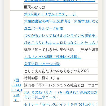
区民のひろば
第307回アトリウムミニステージ
大泉図書館45周年記念講演会「大泉学園町なるほ
ユニバーサルワーク研修
つながるカレッジねりまオンライン公開講座 ゲー
ひきこもりがちなココロをつなぐ わたしの「これか
講座「知っておきたい年金の話」（光が丘図書館、
ふるさと文化講座「練馬区の板碑」
公衆浴場でセージの湯
としまえんあたりのみちくさまつり2028
徳川御殿・鷹狩りショー
7面
（PD
講演会「再チャレンジできる社会とは つまずいた
F：4,3
ねりまのねり歩き（（A）残された練馬の自然を訪
77K
市と千川上水コース）
B）
セミナー「セールスポイントを見つけ出そう！お金