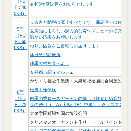
（PD
令和6年度決算をお知らせします
F：48
9KB）
ふるさと納税は廃止すべきです 練馬区では住民税
5面
返戻品によらない魅力的な寄付メニューの拡充に取
（PD
温かい応援をお願いします
F：65
ねりま区報をご自宅にお届けします
0KB）
休日急患診療所
練馬大根を食べよう
友好都市紹介マルシェ
かたくり福祉作業所・大泉町福祉園の合同施設公開
松風工作体験
6面
（PD
四季の香ローズガーデンの催し（迎春しめ縄飾り作
F：72
ラの誘引（（A）初級（B）中級）、クリスマスコ
0KB）
大泉学園町福祉園の施設公開
クリスマスオーナメント作り トールペイント体験
貫井図書館40周年記念 谷修ねりうたライブ