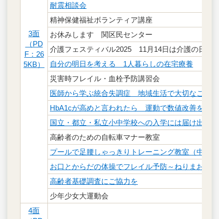
耐震相談会
精神保健福祉ボランティア講座
3面
お休みします 関区民センター
（PD
介護フェスティバル2025 11月14日は介護の日
F：26
自分の明日を考える 1人暮らしの在宅療養
5KB）
災害時フレイル・血栓予防講習会
医師から学ぶ統合失調症 地域生活で大切なこと
HbA1cが高めと言われたら 運動で数値改善を目
国立・都立・私立小中学校への入学には届け出を
高齢者のための自転車マナー教室
プールで足腰しゃっきりトレーニング教室（中級）
お口とからだの体操でフレイル予防～ねりまお口す
高齢者基礎調査にご協力を
少年少女大運動会
4面