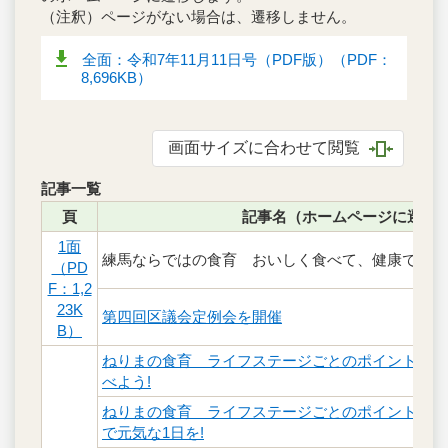
（注釈）ページがない場合は、遷移しません。
全面：令和7年11月11日号（PDF版）（PDF：
8,696KB）
画面サイズに合わせて閲覧
記事一覧
頁
記事名（ホームページに遷移
1面
練馬ならではの食育 おいしく食べて、健康でしあ
（PD
F：1,2
23K
第四回区議会定例会を開催
B）
ねりまの食育 ライフステージごとのポイント（乳
べよう!
ねりまの食育 ライフステージごとのポイント（学
で元気な1日を!