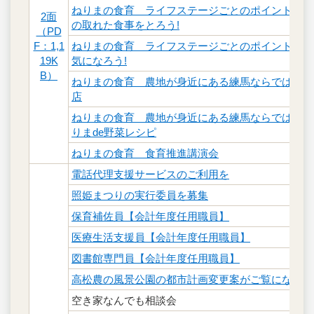
ねりまの食育 ライフステージごとのポイント（青
2面
の取れた食事をとろう!
（PD
F：1,1
ねりまの食育 ライフステージごとのポイント（高
19K
気になろう!
B）
ねりまの食育 農地が身近にある練馬ならではの取
店
ねりまの食育 農地が身近にある練馬ならではの取
りまde野菜レシピ
ねりまの食育 食育推進講演会
電話代理支援サービスのご利用を
照姫まつりの実行委員を募集
保育補佐員【会計年度任用職員】
医療生活支援員【会計年度任用職員】
図書館専門員【会計年度任用職員】
高松農の風景公園の都市計画変更案がご覧になれま
空き家なんでも相談会