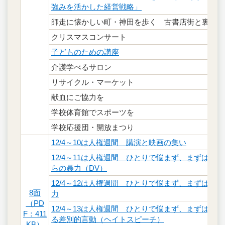
強みを活かした経営戦略」
師走に懐かしい町・神田を歩く 古書店街と裏通り
クリスマスコンサート
子どものための講座
介護学べるサロン
リサイクル・マーケット
献血にご協力を
学校体育館でスポーツを
学校応援団・開放まつり
12/4～10は人権週間 講演と映画の集い
12/4～11は人権週間 ひとりで悩まず、まずは相
らの暴力（DV）
12/4～12は人権週間 ひとりで悩まず、まずは相
8面
力
（PD
12/4～13は人権週間 ひとりで悩まず、まずは相
F：411
る差別的言動（ヘイトスピーチ）
KB）