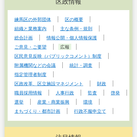
区政情報
練馬区の外郭団体
区の概要
組織と業務案内
主な条例・規則
総合計画
情報公開・個人情報保護
ご意見・ご要望
広報
区民意見反映（パブリックコメント）制度
附属機関などの会議
統計・調査
指定管理者制度
区政改革、区立施設マネジメント
財政
職員採用情報
人事行政
監査
啓発
選挙
産業・商業振興
環境
まちづくり・都市計画
行政不服申立て