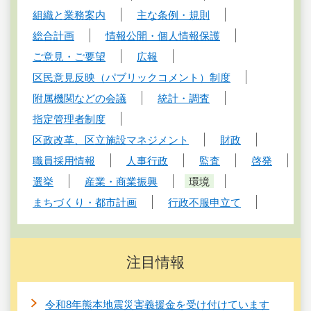
組織と業務案内
主な条例・規則
総合計画
情報公開・個人情報保護
ご意見・ご要望
広報
区民意見反映（パブリックコメント）制度
附属機関などの会議
統計・調査
指定管理者制度
区政改革、区立施設マネジメント
財政
職員採用情報
人事行政
監査
啓発
選挙
産業・商業振興
環境
まちづくり・都市計画
行政不服申立て
注目情報
令和8年熊本地震災害義援金を受け付けています