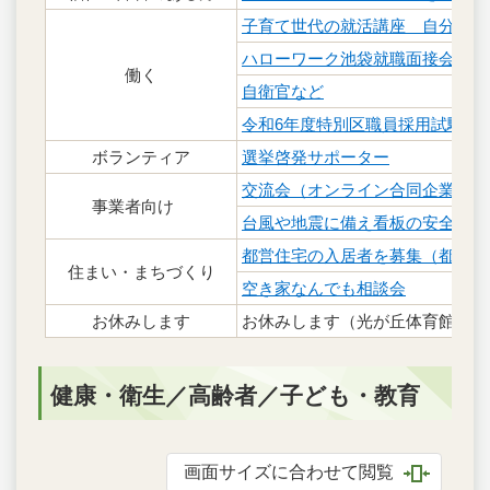
子育て世代の就活講座 自分に合
ハローワーク池袋就職面接会
働く
自衛官など
令和6年度特別区職員採用試験
ボランティア
選挙啓発サポーター
交流会（オンライン合同企業説明
事業者向け
台風や地震に備え看板の安全点検
都営住宅の入居者を募集（都公募
住まい・まちづくり
空き家なんでも相談会
お休みします
お休みします（光が丘体育館）
健康・衛生／高齢者／子ども・教育
画面サイズに合わせて閲覧