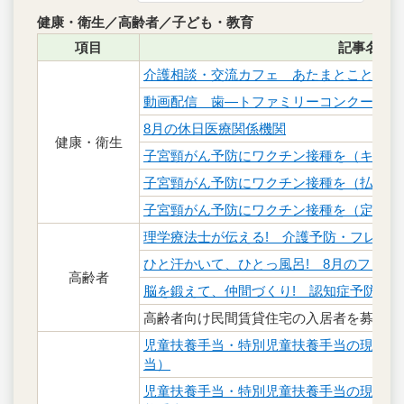
健康・衛生／高齢者／子ども・教育
項目
記事名
介護相談・交流カフェ あたまとことばは
動画配信 歯―トファミリーコンクール入
8月の休日医療関係機関
健康・衛生
子宮頸がん予防にワクチン接種を（キャッ
子宮頸がん予防にワクチン接種を（払い戻
子宮頸がん予防にワクチン接種を（定期接
理学療法士が伝える! 介護予防・フレイル
ひと汗かいて、ひとっ風呂! 8月のフロ・
高齢者
脳を鍛えて、仲間づくり! 認知症予防プ
高齢者向け民間賃貸住宅の入居者を募集
児童扶養手当・特別児童扶養手当の現況届
当）
児童扶養手当・特別児童扶養手当の現況届