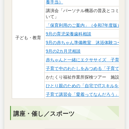
養手当）
講演会「パーソナル機器の普及とコミュニ
いて」
「保育利用のご案内」（令和7年度版）を1
9月の育児栄養歯科相談
子ども・教育
9月の赤ちゃん準備教室 沐浴体験コース
9月の2カ月児相談
赤ちゃんと一緒にエクササイズ 子育てマ
子育て中のわたしをみつめる「子育てママの
かたくり福祉作業所探検ツアー 施設見学
ひとり親のための「自宅でITスキルを習得
子育て講習会「愛着ってなんだろう」
講座・催し／スポーツ