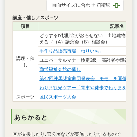
画面サイズに合わせて閲覧
講座・催し／スポ－ツ
項目
記事名
どうする!?預貯金がおろせない、土地建物が処
える（（A）講演会（B）相談会）
手作り品販売市場「ねりいち」
講座・催
ユニバーサルマナー検定3級 高齢者や障害者
し
勤労福祉会館の催し
第42回練馬児童劇団発表会 モモ を開催
ねりま観光ツアー「電車や徒歩でねりまを巡ろ
スポーツ
区民スポーツ大会
あらかると
区が支援したり､官公署などが実施したりするもので