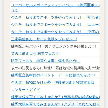
ユニバーサルスポーツフェスティバル （練馬区ボッチャ交流
う!）
今こそ ねりまでスポーツをやってみよう! （初心者スポ
今こそ ねりまでスポーツをやってみよう! （ニュースポ
今こそ ねりまでスポーツをやってみよう! （充実のスポ
三宅義信さん サイン色紙をプレゼント!
練馬区からパリへ! 男子フェンシングを応援しよう!
災害に備えよう!防災フェスタ
防災フェスタ 地震や火事に備えるために
攻めの防災をさらに加速! 区は地域の初期消火力の強化に
練馬区立美術館のイベント アートに触れてみよう!
企画展 植物にかけた夢 伊藤篤太郎と牧野富太郎
コンサートガイド
練馬大根を育ててみませんか?（練馬大根の栽培体験の参加
練馬大根を育ててみませんか?（アプリ「とれたてねりま」