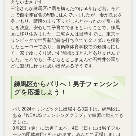
えない太さです。
三宅さんが練馬区に居を構えたのは50年ほど前。それ
まで自衛隊官舎の5階に住んでいましたが、妻が長女を
身ごもり、階段の上り下りがしんどかったので引っ越
しを決意。安心して子育てできるということで、練馬
区に移り住みました。三宅さんは当時すでに、東京オ
リンピックで世界新記録を打ち立てて金メダルを獲得
したヒーローであり、自衛隊体育学校での勤務も忙し
く、家でゆっくり過ごす時間はほとんどありませんで
した。それでも、子どもととしまえんや石神井公園な
どに遊びに行った思い出があるそうです。
練馬区からパリへ！男子フェンシン
グを応援しよう！
パリ2024オリンピックに出場する3選手は、練馬区に
ある「NEXUSフェンシングクラブ」で練習に励んでき
ました。
8月2日（金）には男子エペ、4日（日）には男子フル
ーレの団体種目が行われます。みんなで応援しましょ