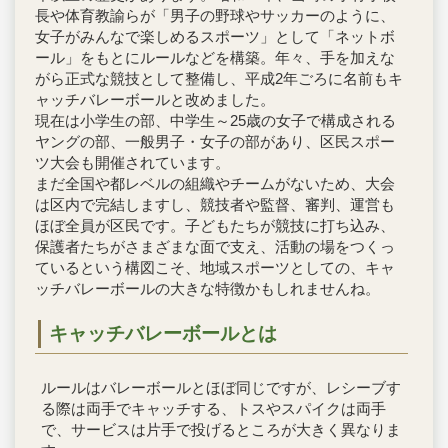
長や体育教諭らが「男子の野球やサッカーのように、
女子がみんなで楽しめるスポーツ」として「ネットボ
ール」をもとにルールなどを構築。年々、手を加えな
がら正式な競技として整備し、平成2年ごろに名前もキ
ャッチバレーボールと改めました。
現在は小学生の部、中学生～25歳の女子で構成される
ヤングの部、一般男子・女子の部があり、区民スポー
ツ大会も開催されています。
まだ全国や都レベルの組織やチームがないため、大会
は区内で完結しますし、競技者や監督、審判、運営も
ほぼ全員が区民です。子どもたちが競技に打ち込み、
保護者たちがさまざまな面で支え、活動の場をつくっ
ているという構図こそ、地域スポーツとしての、キャ
ッチバレーボールの大きな特徴かもしれませんね。
キャッチバレーボールとは
ルールはバレーボールとほぼ同じですが、レシーブす
る際は両手でキャッチする、トスやスパイクは両手
で、サービスは片手で投げるところが大きく異なりま