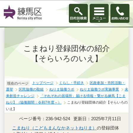
このページの本文へ移動
こまねり登録団体の紹介
【そらいろのいえ】
トップページ
くらし・手続き
区政参加・市民活動・
現在のページ
選挙
区民協働の取組
ねりま協働ラボ
ねりま協働ラボ実施事業
未
来創造チャレンジ
「それぞれの居場所」届ける情報・繋がる練馬【こま
ねり】（協働期間：令和7年度～）
こまねり登録団体の紹介【そらいろの
いえ】
ページ番号：236-942-524
更新日：2025年7月11日
こまねり（こどもまんなかネットねりま）
の登録団体