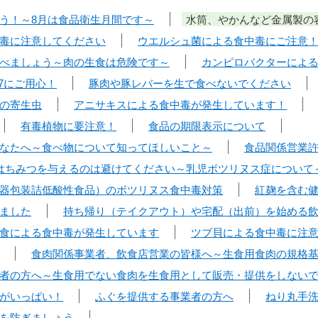
う！～8月は食品衛生月間です～
水筒、やかんなど金属製の
毒に注意してください
ウエルシュ菌による食中毒にご注意
べましょう～肉の生食は危険です～
カンピロバクターによ
7にご用心！
豚肉や豚レバーを生で食べないでください
の寄生虫
アニサキスによる食中毒が発生しています！
有毒植物に要注意！
食品の期限表示について
なたへ～食べ物について知ってほしいこと～
食品関係営業
はちみつを与えるのは避けてください～乳児ボツリヌス症について
器包装詰低酸性食品）のボツリヌス食中毒対策
紅麹を含む
ました
持ち帰り（テイクアウト）や宅配（出前）を始める
食による食中毒が発生しています
ツブ貝による食中毒に注
食肉関係事業者、飲食店営業の皆様へ～生食用食肉の規格
者の方へ～生食用でない食肉を生食用として販売・提供をしない
がいっぱい！
ふぐを提供する事業者の方へ
ねり丸手
を防ぎましょう