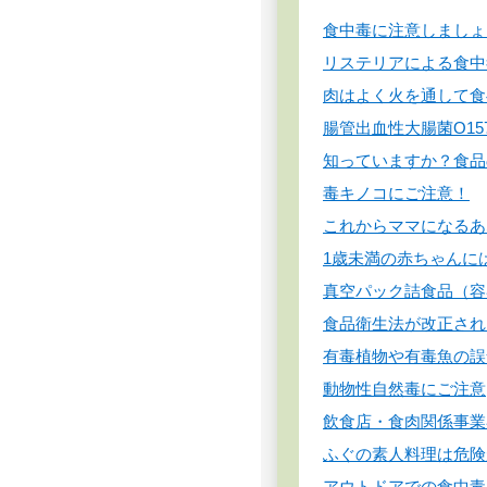
食中毒に注意しましょ
リステリアによる食中
肉はよく火を通して食
腸管出血性大腸菌O15
知っていますか？食品
毒キノコにご注意！
これからママになるあ
1歳未満の赤ちゃんに
真空パック詰食品（容
食品衛生法が改正され
有毒植物や有毒魚の誤
動物性自然毒にご注意
飲食店・食肉関係事業
ふぐの素人料理は危険
アウトドアでの食中毒