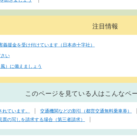
注目情報
害義援金を受け付けています（日本赤十字社）
ださい
台風）に備えましょう
このページを見ている人はこんなペ
されています。
交通機関などの割引（都営交通無料乗車券）
民票の写しを請求する場合（第三者請求）