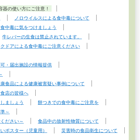
容器の使い方にご注意！
！
ノロウイルスによる食中毒について
る食中毒に気をつけましょう
牛レバーの生食は禁止されています。
クドアによる食中毒にご注意ください
許可・届出施設の情報提供
～
健康食品による健康被害疑い事例について
飲食店の皆様へ
意しましょう
餅つきでの食中毒にご注意を
基準～
でください～
食品中の放射性物質について
洗いポスター（児童用）
災害時の食品衛生について