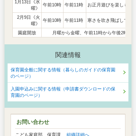
1月13日《水
午前10時
午前11時
お正月遊びを楽しもう
曜》
2月9日《火
午前10時
午前11時
寒さを吹き飛ばして体
曜》
園庭開放
月曜から金曜、午前11時から午後2時30
関連情報
保育園全般に関する情報（暮らしのガイドの保育園
のページ）
入園申込みに関する情報（申請書ダウンロードの保
育園のページ）
お問い合わせ
こども家庭部 保育課
組織詳細へ