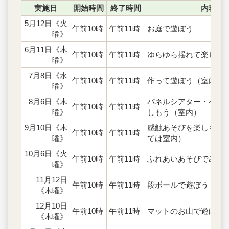
実施日
開始時間
終了時間
内容
5月12日《火
午前10時
午前11時
お庭で遊ぼう
曜》
6月11日《木
午前10時
午前11時
ゆらゆら揺れて楽しも
曜》
7月8日《水
午前10時
午前11時
作って遊ぼう（室内）
曜》
8月6日《木
パネルシアター・ペー
午前10時
午前11時
曜》
しもう（室内）
9月10日《木
感触あそびを楽しもう
午前10時
午前11時
曜》
ては室内）
10月6日《火
午前10時
午前11時
ふれあいあそびでみん
曜》
11月12日
午前10時
午前11時
段ボールで遊ぼう
《木曜》
12月10日
午前10時
午前11時
マットのお山で遊ぼう
《木曜》