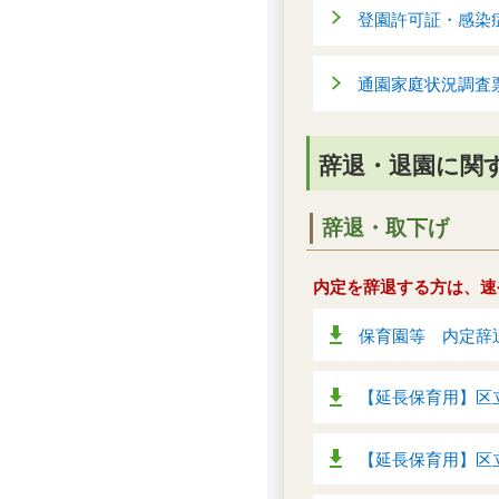
登園許可証・感染
通園家庭状況調査
辞退・退園に関
辞退・取下げ
内定を辞退する方は、速
保育園等 内定辞退
【延長保育用】区立
【延長保育用】区立