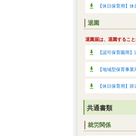
【休日保育用】休日
退園
退園届は、退園すること
【認可保育園用】退
【地域型保育事業用
【休日保育用】辞退
共通書類
就労関係