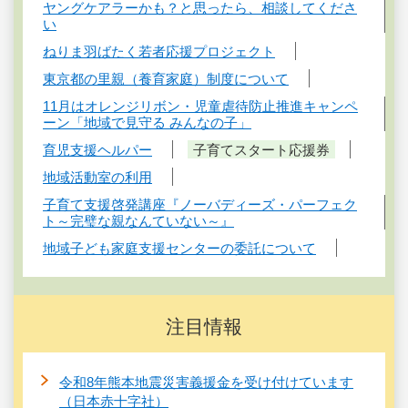
ヤングケアラーかも？と思ったら、相談してくださ
い
ねりま羽ばたく若者応援プロジェクト
東京都の里親（養育家庭）制度について
11月はオレンジリボン・児童虐待防止推進キャンペ
ーン「地域で見守る みんなの子」
育児支援ヘルパー
子育てスタート応援券
地域活動室の利用
子育て支援啓発講座『ノーバディーズ・パーフェク
ト～完璧な親なんていない～』
地域子ども家庭支援センターの委託について
注目情報
令和8年熊本地震災害義援金を受け付けています
（日本赤十字社）