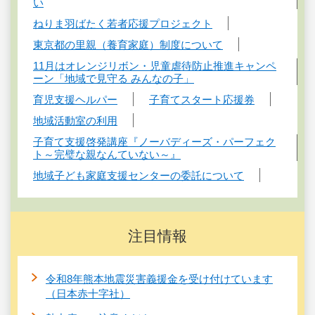
い
ねりま羽ばたく若者応援プロジェクト
東京都の里親（養育家庭）制度について
11月はオレンジリボン・児童虐待防止推進キャンペ
ーン「地域で見守る みんなの子」
育児支援ヘルパー
子育てスタート応援券
地域活動室の利用
子育て支援啓発講座『ノーバディーズ・パーフェク
ト～完璧な親なんていない～』
地域子ども家庭支援センターの委託について
注目情報
令和8年熊本地震災害義援金を受け付けています
（日本赤十字社）