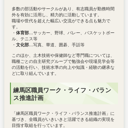
多数の部活動やサークルがあり、有志職員が勤務時間
外を有効に活用し、精力的に活動しています。
職場や世代を超えた幅広い交流ができる点も魅力で
す。
・
体育部
…サッカー、野球、バレー、バスケットボー
ル、テニス等
・
文化部
…写真、華道、囲碁、手話等
このほか、土木技術や保健師など専門職については、
職種ごとの自主研究グループで勉強会や現場見学会等
の活動を行い、技術水準の向上や知識・経験の継承な
どに取り組んでいます。
練馬区職員ワーク・ライフ・バラン
ス推進計画
「練馬区職員ワーク・ライフ・バランス推進計画」に
基づき、全職員がいきいきと活躍できる組織の実現を
目指す取組を行っています。