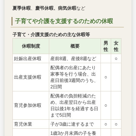
夏季休暇
、
慶弔休暇、病気休暇
など
子育てや介護を支援するのための休暇
子育て・介護支援のための主な休暇等
男
女
休暇制度
概要
性
性
妊娠出産休暇
産前8週、産後8週など
○
配偶者の出産にあたり
家事等を行う場合、出
出産支援休暇
○
産日前後3週間のうち、
2日間
配偶者の負担軽減のた
め、出産翌日から出産
育児参加休暇
○
日以後1年を経過する日
まで5日間
育児休業
子が3歳に達するまで
○
○
1歳3か月未満の子を養