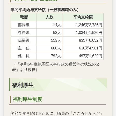
年間平均給与支給額（一般事務職のみ）
職層
人数
平均支給額
部長級
14人
1,246万3,736円
課長級
58人
1,034万1,520円
係長級
553人
839万0,092円
主 任
688人
638万4,981円
係 員
792人
497万1,629円
（「令和6年度練馬区人事行政の運営等の状況の公
表」より抜粋）
福利厚生
福利厚生制度
笑顔で働き続けるために、職員の「こころとからだ」