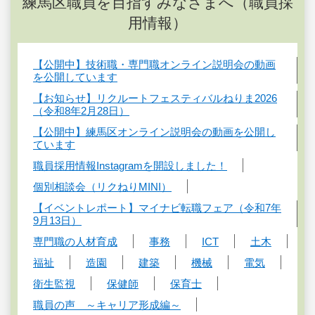
練馬区職員を目指すみなさまへ（職員採
用情報）
【公開中】技術職・専門職オンライン説明会の動画
を公開しています
【お知らせ】リクルートフェスティバルねりま2026
（令和8年2月28日）
【公開中】練馬区オンライン説明会の動画を公開し
ています
職員採用情報Instagramを開設しました！
個別相談会（リクねりMINI）
【イベントレポート】マイナビ転職フェア（令和7年
9月13日）
専門職の人材育成
事務
ICT
土木
福祉
造園
建築
機械
電気
衛生監視
保健師
保育士
職員の声 ～キャリア形成編～