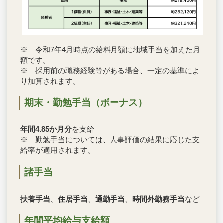
※ 令和7年4月時点の給料月額に地域手当を加えた月
額です。
※ 採用前の職務経験等がある場合、一定の基準によ
り加算されます。
期末・勤勉手当（ボーナス）
年間4.85か月分
を支給
※ 勤勉手当については、人事評価の結果に応じた支
給率が適用されます。
諸手当
扶養手当
、
住居手当
、
通勤手当
、
時間外勤務手当
など
年間平均給与支給額