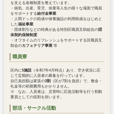
を支える各種制度を整えています。
・病気、出産、育児、休業等人生の様々な場面で職員
をサポートする
給付金事業
・人間ドックの助成や保養施設の利用助成をはじめと
した
福祉事業
・団体割引などの特典がある特別区職員互助組合の
団
体契約保険制度
・オフタイムのリフレッシュをサポートする区職員互
助会の
カフェテリア事業
等
職員寮
区内に
5施設
（令和7年4月時点）あり、空き状況に応
じて定期的に入居者の募集を行っています。
自己負担額は家賃の
3割
（区が7割を負担）で、敷金・
礼金等の初期費用もかかりません。
※ なお、入居者は、災害時に応急活動等を行う初動
要員としての役割を担います。
部活・サークル活動