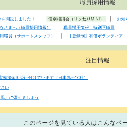
職員採用情報
ramを開設しました！
個別相談会（リクねりMINI）
お知
なさまへ（職員採用情報）
職員採用情報 特別区職員
用職員（サポートスタッフ）
【登録制】有償ボランティア
注目情報
害義援金を受け付けています（日本赤十字社）
ださい
台風）に備えましょう
このページを見ている人はこんなペ