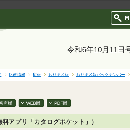
このページの本文へ移動
令和6年10月11日
ジ
区政情報
広報
ねりま区報
ねりま区報バックナンバー
音声版
WEB版
PDF版
無料アプリ「カタログポケット」）