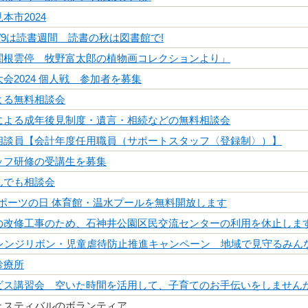
本市2024
～11/9は読書週間 読書の秋は図書館で!
関根雲停 牧野富太郎の植物画コレクションより」
会2024 個人戦 参加者を募集
よる無料相談会
による成年後見制度・遺言・相続などの無料相談会
相談員【会計年度任用職員（サポートスタッフ〈登録制〉）】
ッフ研修の受講生を募集
んでも相談会
はスポーツの日 体育館・温水プールを無料開放します
の改修工事のため、石神井公園区民交流センターの利用を休止しま
オレンジリボン・児童虐待防止推進キャンペーン 地域で見守るみん
診療所
ビス講習会 空いた時間を活用して、子育てのお手伝いをしません
ェスティバルのボランティア