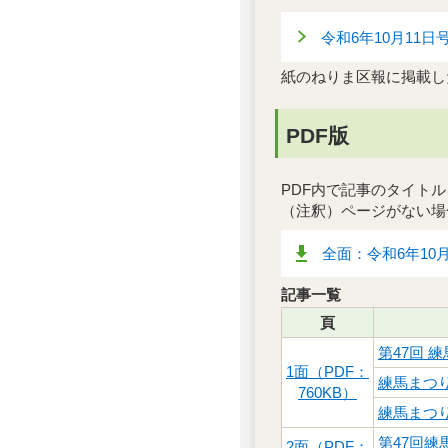
令和6年10月11日
紙のねりま区報に掲載し
PDF版
PDF内で記事のタイト
（注釈）ページがない場
全面：令和6年10月
記事一覧
頁
第47回 
1面（PDF：
練馬まつ
760KB）
練馬まつ
第47回練
2面（PDF：