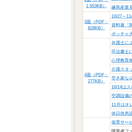
1,553KB）
練馬産業見
10/27
3面（PDF：
資料展「
828KB）
ボッチャ大
弁護士に
司法書士
心理教育
介護スタ
4面（PDF：
空き家な
277KB）
10/14
空調設備
11月は
休日急患
保育サー
障害者フ