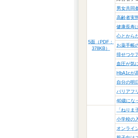
男女共同
高齢者実
健康長寿
心とから
5面（PDF：
お薬手帳
378KB）
排せつケ
血圧が気
HbA1c
自分の明
バリアフ
40歳にな
「ねりま
小学校の
オンライ
親子向け