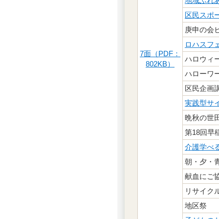
地域ふれ
区民スポ
庚申の会
ロハスフェ
7面（PDF：
ハロウィ
802KB）
ハローワ
区民企画
実践型サ
晩秋の世
第18回早
介護学べ
朝・夕・
献血にご
リサイク
地区祭