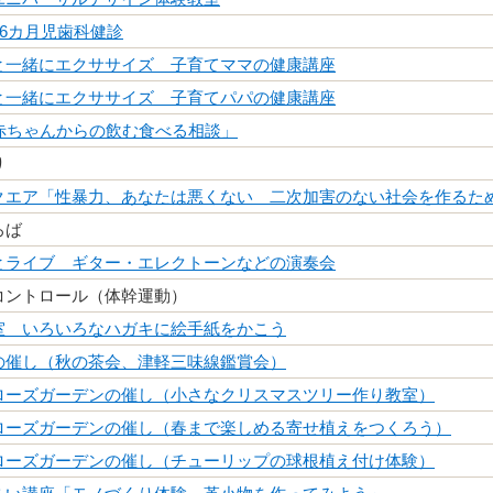
歳6カ月児歯科健診
と一緒にエクササイズ 子育てママの健康講座
と一緒にエクササイズ 子育てパパの健康講座
「赤ちゃんからの飲む食べる相談」
り
クエア「性暴力、あなたは悪くない 二次加害のない社会を作るた
ろば
とライブ ギター・エレクトーンなどの演奏会
コントロール（体幹運動）
室 いろいろなハガキに絵手紙をかこう
の催し（秋の茶会、津軽三味線鑑賞会）
ローズガーデンの催し（小さなクリスマスツリー作り教室）
ローズガーデンの催し（春まで楽しめる寄せ植えをつくろう）
ローズガーデンの催し（チューリップの球根植え付け体験）