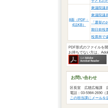
子どもの
衆議院議
衆議院議
8面（PDF：
「選挙の
411KB）
期日前投
投票所で
PDF形式のファイルを開くには
お持ちでない方は、Ad
お問い合わせ
区長室 広聴広報課
電話：03-5984-2690
この担当課にメールを