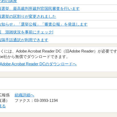
ための講座
員選挙、最高裁判所裁判官国民審査を行います
員選挙の区割りが変更されました
お知らせ」「選挙公報」「審査公報」を発送します
票 混雑状況を事前にチェック!
遠隔手話通訳が利用できます
、Adobe Acrobat Reader DC（旧Adobe Reader）が必要で
obe社から無償でダウンロードできます。
Adobe Acrobat Reader DCのダウンロードへ
 広報係
組織詳細へ
（直通） ファクス：03-3993-1194
送る