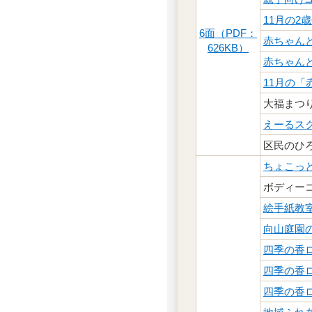
11月の2
6面（PDF：
赤ちゃん
626KB）
赤ちゃん
11月の
大福まつ
えーるス
区民のひ
ちょこっ
ボディー
絵手紙教
向山庭園
四季の香
四季の香
四季の香