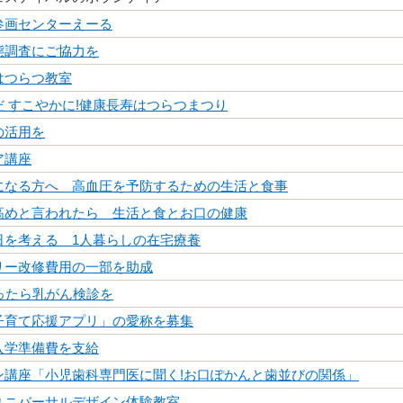
参画センターえーる
態調査にご協力を
はつらつ教室
だ すこやかに!健康長寿はつらつまつり
の活用を
ア講座
になる方へ 高血圧を予防するための生活と食事
が高めと言われたら 生活と食とお口の健康
日を考える 1人暮らしの在宅療養
リー改修費用の一部を助成
ったら乳がん検診を
子育て応援アプリ」の愛称を募集
入学準備費を支給
ン講座「小児歯科専門医に聞く!お口ぽかんと歯並びの関係」
ユニバーサルデザイン体験教室