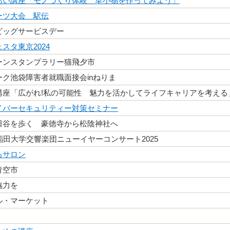
あい講座「モノづくり体験 革小物を作ってみよう」
ーツ大会 駅伝
ビッグサービスデー
スタ東京2024
ーンスタンプラリー猫飛夕市
ーク池袋障害者就職面接会inねりま
講座「広がれ!私の可能性 魅力を活かしてライフキャリアを考える
イバーセキュリティー対策セミナー
田谷を歩く 豪徳寺から松陰神社へ
稲田大学交響楽団ニューイヤーコンサート2025
るサロン
青空市
協力を
ル・マーケット