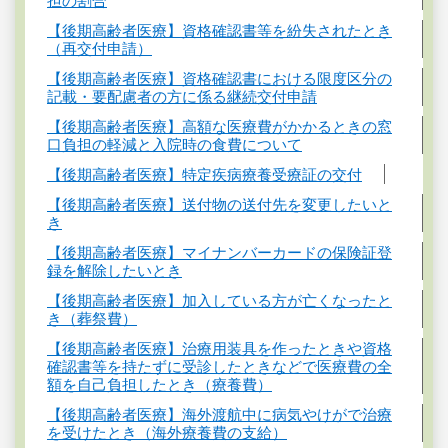
担の割合
【後期高齢者医療】資格確認書等を紛失されたとき
（再交付申請）
【後期高齢者医療】資格確認書における限度区分の
記載・要配慮者の方に係る継続交付申請
【後期高齢者医療】高額な医療費がかかるときの窓
口負担の軽減と入院時の食費について
【後期高齢者医療】特定疾病療養受療証の交付
【後期高齢者医療】送付物の送付先を変更したいと
き
【後期高齢者医療】マイナンバーカードの保険証登
録を解除したいとき
【後期高齢者医療】加入している方が亡くなったと
き（葬祭費）
【後期高齢者医療】治療用装具を作ったときや資格
確認書等を持たずに受診したときなどで医療費の全
額を自己負担したとき（療養費）
【後期高齢者医療】海外渡航中に病気やけがで治療
を受けたとき（海外療養費の支給）