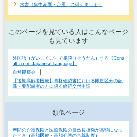
水害（集中豪雨・台風）に備えましょう
このページを見ている人はこんなページ
も見ています
外国語（がいこくご）で相談（そうだん）する【Cons
ult in non-Japanese Language】
自然観察会
【後期高齢者医療】資格確認書における限度区分の記
載・要配慮者の方に係る継続交付申請
類似ページ
年間の介護保険と医療保険の自己負担額が高額になっ
たとき（高額医療・高額介護の合算制度）