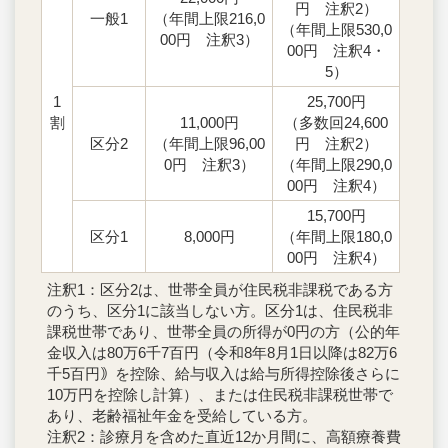
円 注釈2）
一般1
（年間上限216,0
（年間上限530,0
00円 注釈3）
00円 注釈4・
5）
1
25,700円
割
11,000円
（多数回24,600
区分2
（年間上限96,00
円 注釈2）
0円 注釈3）
（年間上限290,0
00円 注釈4）
15,700円
区分1
8,000円
（年間上限180,0
00円 注釈4）
注釈1：区分2は、世帯全員が住民税非課税である方
のうち、区分1に該当しない方。区分1は、住民税非
課税世帯であり、世帯全員の所得が0円の方（公的年
金収入は80万6千7百円（令和8年8月1日以降は82万6
千5百円｠を控除、給与収入は給与所得控除後さらに
10万円を控除し計算）、または住民税非課税世帯で
あり、老齢福祉年金を受給している方。
注釈2：診療月を含めた直近12か月間に、高額療養費