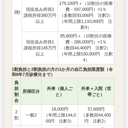
179,100円＋（10割分の医療
現役並み所得2
費－597,000円）×1％
3割
課税所得380万円
（多数回93,000円 注釈2）
以上
（年間上限1,110,000円 注
釈4）
85,800円＋（10割分の医療
現役並み所得1
費－286,000円）×1％
課税所得145万円
（数回44,400円 注釈2）
以上
（年間上限530,000円 注釈
4）
1割負担と2割負担の方の1か月の自己負担限度額（令
和8年7月診療分まで）
負
担
外来（個人ご
外来＋入院（世
所得区分
割
と）
帯ごと）
合
18,000円
57,600円
2
一般2
（年間上限144,0
（多数回44,400
割
00円 注釈3）
円 注釈2）