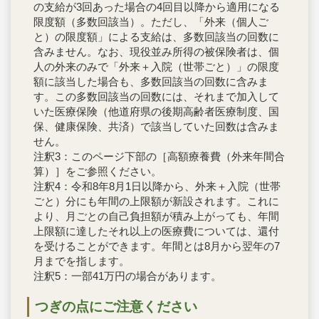
の支給が3回あった場合の4回目以降から適用になる
限度額（多数回該当）。ただし、「外来（個人ご
と）の限度額」による支給は、多数回該当の回数に
含みません。なお、現役並み所得の被保険者は、個
人の外来のみで「外来＋入院（世帯ごと）」の限度
額に該当した場合も、多数回該当の回数に含みま
す。この多数回該当の回数には、それまで加入して
いた医療保険（他道府県の後期高齢者医療制度、国
保、健康保険、共済）で該当していた回数は含みま
せん。
注釈3：このページ下部の［高額療養費（外来年間合
算）］をご参照ください。
注釈4：令和8年8月1日以降から、外来＋入院（世帯
ごと）分にも年間の上限額が新設されます。これに
より、月ごとの自己負担額が積み上がっても、年間
上限額に達したそれ以上の医療費については、還付
を受けることができます。年間とは8月から翌年の7
月までを指します。
注釈5：一部41万円の場合があります。
つぎの点にご注意ください