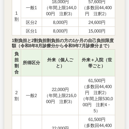
18,000円
57,600円
一般1
（年間上限144,0
（多数回44,400
1
00円 注釈3）
円 注釈2）
割
区分2
8,000円
24,600円
区分1
8,000円
15,000円
1割負担と2割負担割負担の方の1か月の自己負担限度
額（令和8年8月診療分から令和9年7月診療分まで）
負
担
外来（個人ご
外来＋入院（世
所得区分
割
と）
帯ごと）
合
61,500円
（多数回44,400
22,000円
2
円 注釈2）
一般2
（年間上限216,0
割
（年間上限530,0
00円 注釈3）
00円 注釈4・
5）
61,500円
（多数回44,400
22,000円