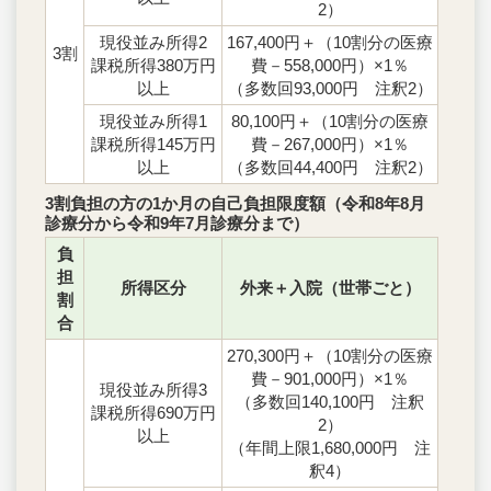
2）
現役並み所得2
167,400円＋（10割分の医療
3割
課税所得380万円
費－558,000円）×1％
以上
（多数回93,000円 注釈2）
現役並み所得1
80,100円＋（10割分の医療
課税所得145万円
費－267,000円）×1％
以上
（多数回44,400円 注釈2）
3割負担の方の1か月の自己負担限度額（令和8年8月
診療分から令和9年7月診療分まで）
負
担
所得区分
外来＋入院（世帯ごと）
割
合
270,300円＋（10割分の医療
費－901,000円）×1％
現役並み所得3
（多数回140,100円 注釈
課税所得690万円
2）
以上
（年間上限1,680,000円 注
釈4）