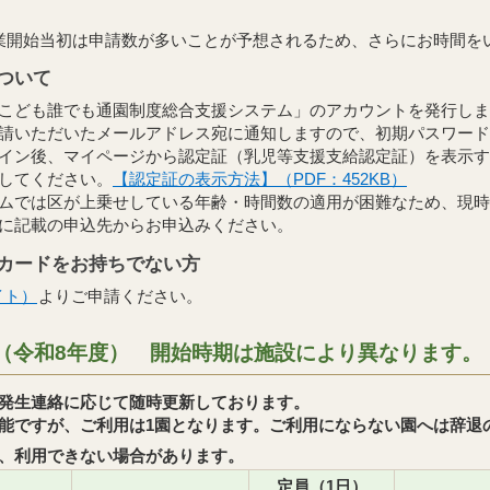
業開始当初は申請数が多いことが予想されるため、さらにお時間を
ついて
こども誰でも通園制度総合支援システム」のアカウントを発行しま
請いただいたメールアドレス宛に通知しますので、初期パスワード
イン後、マイページから認定証（乳児等支援支給認定証）を表示す
してください。
【認定証の表示方法】（PDF：452KB）
ムでは区が上乗せしている年齢・時間数の適用が困難なため、現時
に記載の申込先からお申込みください。
カードをお持ちでない方
イト）
よりご申請ください。
（令和8年度） 開始時期は施設により異なります。
発生連絡に応じて随時更新しております。
能ですが、ご利用は1園となります。ご利用にならない園へは辞退
、利用できない場合があります。
定員（1日）