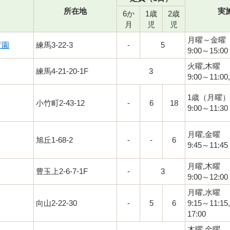
所在地
実
6か
1歳
2歳
月
児
児
月曜～金曜
育園
練馬3-22-3
-
5
9:00～15:00
火曜,木曜
練馬4-21-20-1F
3
9:00～11:00
1歳（月曜）
小竹町2-43-12
-
6
18
9:00～11:30
月曜,金曜
旭丘1-68-2
-
-
6
9:45～11:45
月曜,木曜
豊玉上2-6-7-1F
-
3
9:00～12:00
月曜,水曜
向山2-22-30
-
5
6
9:15～11:15
17:00
木曜,金曜