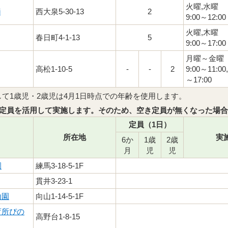
火曜,水曜
i
西大泉5-30-13
2
9:00～12:00
火曜,木曜
春日町4-1-13
5
9:00～17:00
月曜～金曜
高松1-10-5
-
-
2
9:00～11:00,
～17:00
て1歳児・2歳児は4月1日時点での年齢を使用します。
定員を活用して実施します。そのため、空き定員が無くなった場合
定員（1日）
所在地
実
6か
1歳
2歳
月
児
児
園
練馬3-18-5-1F
貫井3-23-1
山園
向山1-14-5-1F
育所ぴの
高野台1-8-15