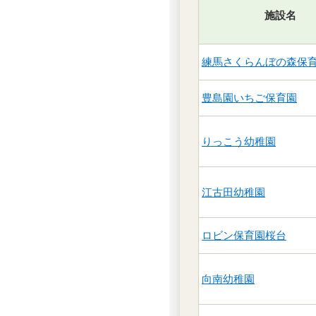
施設名
練馬さくらんぼの森保
豊島園いちご保育園
りっこう幼稚園
江古田幼稚園
ロビン保育園桜台
向南幼稚園