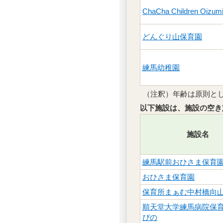
ChaCha Children Oizum
どんぐり山保育園
練馬幼稚園
（注釈）年齢は原則とし
以下施設は、施設の空き
施設名
練馬駅前おひさま保育
おひさま保育園
保育所まぁむ中村橋向
順天堂大学練馬病院保
ぴの