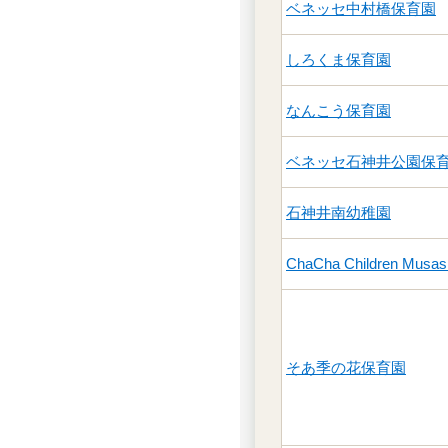
ベネッセ中村橋保育園
しろくま保育園
なんこう保育園
ベネッセ石神井公園保
石神井南幼稚園
ChaCha Children Musas
そあ季の花保育園