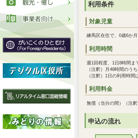
利用条件
対象児童
練馬区在住で、0歳6か
利用時間
週1回程度、1日8時間ま
（注釈）月48時間のう
（注釈）1日の利用時間
利用料金
無償（当分の間）（注釈
申込の流れ