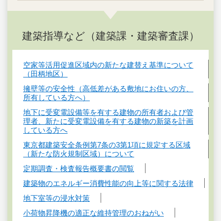
建築指導など（建築課・建築審査課）
空家等活用促進区域内の新たな建替え基準について
（田柄地区）
擁壁等の安全性（高低差がある敷地にお住いの方、
所有している方へ）
地下に受変電設備等を有する建物の所有者および管
理者、新たに受変電設備を有する建物の新築を計画
している方へ
東京都建築安全条例第7条の3第1項に規定する区域
（新たな防火規制区域）について
定期調査・検査報告概要書の閲覧
建築物のエネルギー消費性能の向上等に関する法律
地下室等の浸水対策
小荷物昇降機の適正な維持管理のおねがい