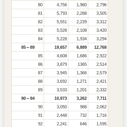
80
4,756
1,960
2,796
81
5,793
2,288
3,505
82
5,551
2,239
3,312
83
5,528
2,108
3,420
84
5,228
1,934
3,294
85～89
19,657
6,889
12,768
85
4,608
1,686
2,922
86
3,879
1365
2,514
87
3,945
1,366
2,579
88
3,692
1,271
2,421
89
3,533
1,201
2,332
90～94
10,973
3,262
7,711
90
3,050
988
2,062
91
2,448
732
1,716
92
2,241
646
1,595