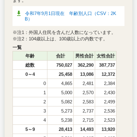
ます。
令和7年9月1日現在 年齢別人口（CSV：2K
B）
※注1：外国人住民を含んだ人数になっています。
※注2：104歳以上は、100歳以上の内数です。
一覧
年齢
合計
男性合計
女性合計
総数
750,027
362,290
387,737
0～4
25,458
13,086
12,372
0
4,865
2,481
2,384
1
5,000
2,570
2,430
2
5,082
2,583
2,499
3
5,273
2,737
2,536
4
5,238
2,715
2,523
5～9
28,413
14,493
13,920