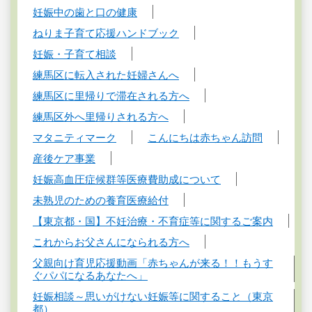
妊娠中の歯と口の健康
ねりま子育て応援ハンドブック
妊娠・子育て相談
練馬区に転入された妊婦さんへ
練馬区に里帰りで滞在される方へ
練馬区外へ里帰りされる方へ
マタニティマーク
こんにちは赤ちゃん訪問
産後ケア事業
妊娠高血圧症候群等医療費助成について
未熟児のための養育医療給付
【東京都・国】不妊治療・不育症等に関するご案内
これからお父さんになられる方へ
父親向け育児応援動画「赤ちゃんが来る！！もうす
ぐパパになるあなたへ」
妊娠相談～思いがけない妊娠等に関すること（東京
都）