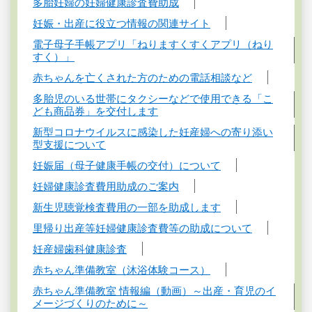
多胎妊婦の妊婦健康診査費助成
妊娠・出産に役立つ情報の関連サイト
電子母子手帳アプリ「ねりますくすくアプリ（ねり
すく）」
赤ちゃんを亡くされた方のための電話相談など
多胎児のいる世帯にタクシーなどで使用できる「こ
ども商品券」を交付します
新型コロナウイルスに感染した妊産婦への寄り添い
型支援について
妊娠届（母子健康手帳の交付）について
妊婦健康診査費用助成のご案内
新生児聴覚検査費用の一部を助成します
里帰り出産等妊婦健康診査費等の助成について
妊産婦歯科健康診査
赤ちゃん準備教室（沐浴体験コース）
赤ちゃん準備教室 情報編（動画）～出産・育児のイ
メージづくりのために～