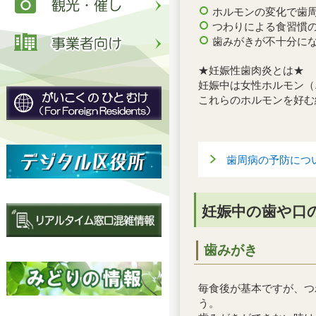
ホルモンの変化で歯
つわりによる食習慣
歯みがきが不十分に
★妊娠性歯肉炎とは★
妊娠中は女性ホルモン（
これらのホルモンを好む
歯周病の予防につ
妊娠中の歯や口
歯みがき
毎食後が基本ですが、つ
う。