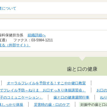
査について
 歯科保健担当係
組織詳細へ
（直通） ファクス：03-5984-1211
送る（外部サイト）
歯と口の健康
オーラルフレイルを予防する！すこやか健口教室
でフレイル予防～ねりま お口すっきり体操講習会」
お口
子のコミュニケーション」
歯と口の健康週間行事
ね
 体しっかり体操
災害時の歯・口のケア
妊娠中の歯と口