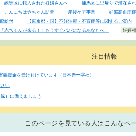
練馬区に転入された妊婦さんへ
練馬区に里帰りで滞在さ
こんにちは赤ちゃん訪問
産後ケア事業
妊娠高血圧
療給付
【東京都・国】不妊治療・不育症等に関するご案内
「赤ちゃんが来る！！もうすぐパパになるあなたへ」
妊娠
注目情報
害義援金を受け付けています（日本赤十字社）
ださい
台風）に備えましょう
このページを見ている人はこんなペ