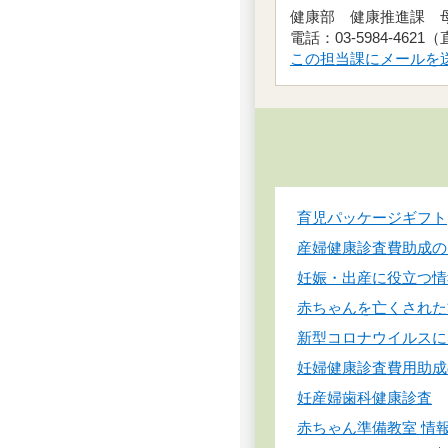
健康部 健康推進課
電話：03-5984-4621
この担当課にメールを
育児パッケージギフト
産婦健康診査費助成の
妊娠・出産に役立つ情
赤ちゃんを亡くされた
新型コロナウイルスに
妊婦健康診査費用助成
妊産婦歯科健康診査
赤ちゃん準備教室 情