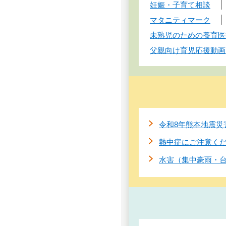
妊娠・子育て相談
マタニティマーク
未熟児のための養育医
父親向け育児応援動画
令和8年熊本地震災
熱中症にご注意く
水害（集中豪雨・