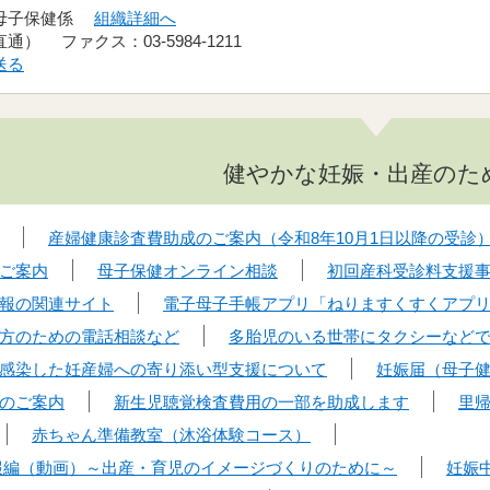
 母子保健係
組織詳細へ
（直通） ファクス：03-5984-1211
送る
健やかな妊娠・出産のた
産婦健康診査費助成のご案内（令和8年10月1日以降の受診
ご案内
母子保健オンライン相談
初回産科受診料支援
報の関連サイト
電子母子手帳アプリ「ねりますくすくアプ
方のための電話相談など
多胎児のいる世帯にタクシーなど
感染した妊産婦への寄り添い型支援について
妊娠届（母子
のご案内
新生児聴覚検査費用の一部を助成します
里
赤ちゃん準備教室（沐浴体験コース）
報編（動画）～出産・育児のイメージづくりのために～
妊娠