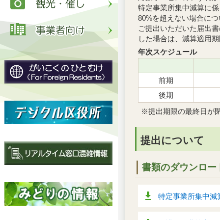
特定事業所集中減算に係
80%を超えない場合に
ご提出いただいた届出書
した場合は、減算適用期
年次スケジュール
前期
後期
※提出期限の最終日が
提出について
書類のダウンロー
特定事業所集中減算に