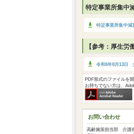
特定事業所集中減
特定事業所集中減算
【参考：厚生労
令和6年8月13日 
PDF形式のファイルを開くには
お持ちでない方は、Ad
お問い合わせ
高齢施策担当部 介