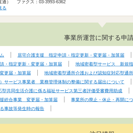
（直通） ファクス：03-3993-6362
送る
事業所運営に関する申
ム
居宅介護支援 指定申請・指定更新・変更届・加算届
請・指定更新・変更届・加算届
地域密着型サービス 新規
変更届・加算届
地域密着型通所介護および認知症対応型通
）サービス事業者 業務管理体制の整備に関する届出について
応型共同生活介護に係る福祉サービス第三者評価受審費用助成
援総合事業 変更届・加算届
事業所の廃止・休止・再開に
る事故等発生時の報告