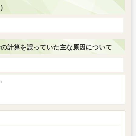
在）
合の計算を誤っていた主な原因について
す。