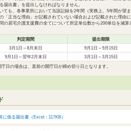
る届出書」を提出しなければなりません。
ついても、各事業所において当該記録を2年間（実務上、5年間が望
の「正当な理由」が記載されていない場合および記載された理由に
間の居宅介護支援費の全てについて所定単位数から200単位を減算
判定期間
提出期限
3月1日～8月末日
9月1日～9月15日
9月1日～翌年2月末日
3月1日～3月15日
閉庁日の場合は、直前の開庁日が締め切り日となります。
ド
係る届出書（Excel：117KB）