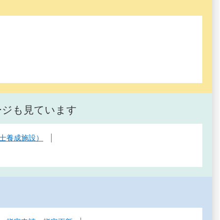
ージも見ています
士養成施設）