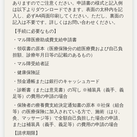
ありますのでご注意ください。申請書の様式と記入例
は以下よりダウンロードできます。表面の太枠内を記
入し、必ずA4両面印刷してください。ただし、裏面の
記入は不要です。詳しくはお問い合わせください。
【手続に必要なもの】
・マル障医療助成費支給申請書
・領収書の原本（医療保険分の総医療費および自己負
担額、診療年月日等の記載のあるもの）
・マル障受給者証
・健康保険証
・預金通帳または銀行のキャッシュカード
・診断書（または意見書）の写し ※補装具（義手、義
足等）の費用の申請の場合
・保険者の療養費支給決定通知書の原本 ※社保（組合
等）の医療保険に加入されている方で、施術（はり、
灸、マッサージ等）で全額自己負担した場合の申請、
または補装具（義手、義足等）の費用の申請の場合
【請求期限】