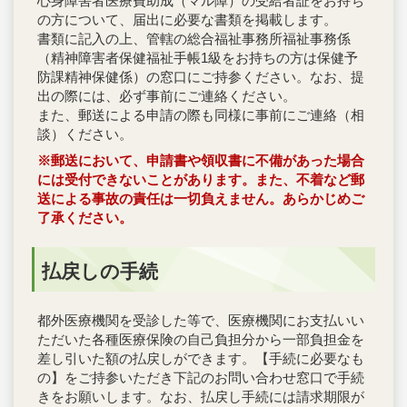
心身障害者医療費助成（マル障）の受給者証をお持ち
の方について、届出に必要な書類を掲載します。
書類に記入の上、管轄の総合福祉事務所福祉事務係
（精神障害者保健福祉手帳1級をお持ちの方は保健予
防課精神保健係）の窓口にご持参ください。なお、提
出の際には、必ず事前にご連絡ください。
また、郵送による申請の際も同様に事前にご連絡（相
談）ください。
※郵送において、申請書や領収書に不備があった場合
には受付できないことがあります。また、不着など郵
送による事故の責任は一切負えません。あらかじめご
了承ください。
払戻しの手続
都外医療機関を受診した等で、医療機関にお支払いい
ただいた各種医療保険の自己負担分から一部負担金を
差し引いた額の払戻しができます。【手続に必要なも
の】をご持参いただき下記のお問い合わせ窓口で手続
きをお願いします。なお、払戻し手続には請求期限が