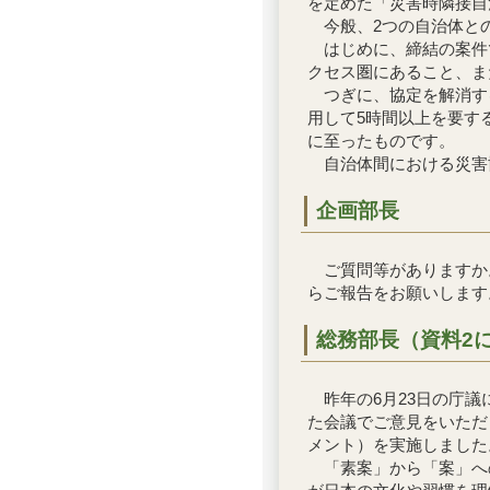
を定めた「災害時隣接自
今般、2つの自治体と
はじめに、締結の案件で
クセス圏にあること、ま
つぎに、協定を解消する
用して5時間以上を要す
に至ったものです。
自治体間における災害協
企画部長
ご質問等がありますか。
らご報告をお願いします
総務部長（資料2
昨年の6月23日の庁議
た会議でご意見をいただ
メント）を実施しました
「素案」から「案」への