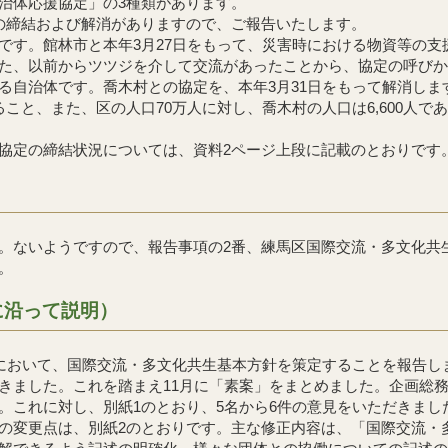
治体応援協定」の3種類があります。
の締結および解消がありますので、ご報告いたします。
す。館林市と本年3月27日をもって、災害時における物資等の支
た、以前からツツジを介して交流があったことから、協定の呼びか
自治体です。喬木村との協定を、本年3月31日をもって解消します
ること、また、区の人口70万人に対し、喬木村の人口は6,600人
定の締結状況については、資料2ページ上段に記載のとおりです
ないようですので、報告事項の2番、練馬区国際交流・多文化共
。
に沿って説明）
において、国際交流・多文化共生基本方針を策定することを報告し
きました。これを踏まえ11月に「素案」をまとめました。企画総
。これに対し、別紙1のとおり、5名から6件の意見をいただきまし
変更点は、別紙2のとおりです。主な修正内容は、「国際交流・