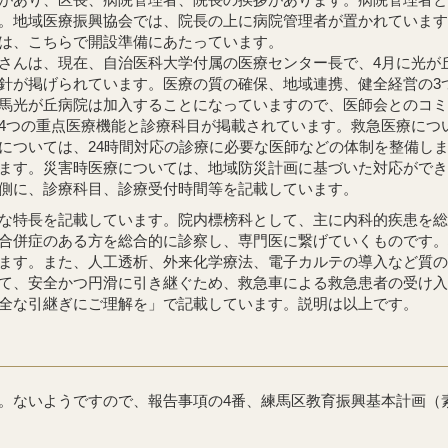
。地域医療振興協会では、院長の上に病院管理者が置かれています
は、こちらで開設準備にあたっています。
んは、現在、自治医科大学付属の医療センター長で、4月に光が
が掲げられています。医療の質の確保、地域連携、健全経営の3
馬光が丘病院は加入することになっていますので、医師会とのコミ
つの重点医療機能と診療科目が掲載されています。救急医療について
については、24時間対応の診療に必要な医師などの体制を整備し
ます。災害時医療については、地域防災計画に基づいた対応ができ
側に、診療科目、診療受付時間等を記載しています。
な特長を記載しています。院内標榜科として、主に内科的疾患を総
合併症のある方を総合的に診察し、専門医に繋げていくものです。
ます。また、人工透析、外来化学療法、電子カルテの導入など質の
、安全かつ円滑に引き継ぐため、救急車による救急患者の受け入れを
全な引継ぎにご理解を」で記載しています。説明は以上です。
ないようですので、報告事項の4番、練馬区教育振興基本計画（