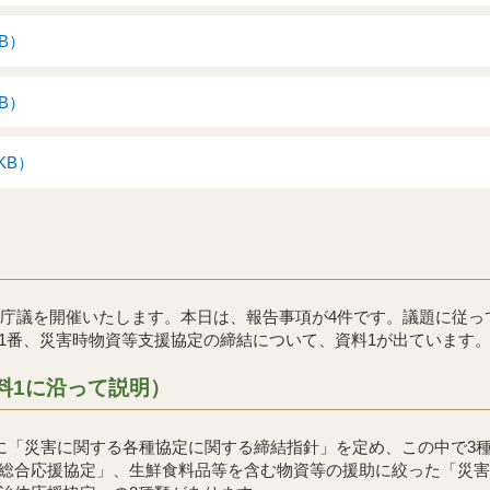
KB）
KB）
KB）
例庁議を開催いたします。本日は、報告事項が4件です。議題に従っ
番、災害時物資等支援協定の締結について、資料1が出ています
料1に沿って説明）
に「災害に関する各種協定に関する締結指針」を定め、この中で3
総合応援協定」、生鮮食料品等を含む物資等の援助に絞った「災害