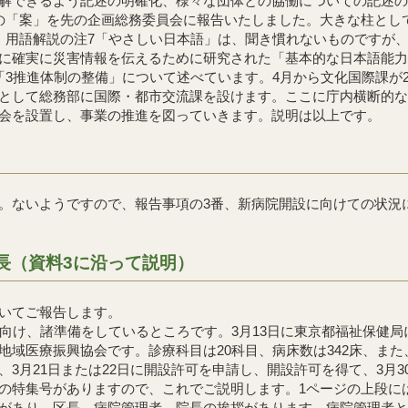
解できるよう記述の明確化、様々な団体との協働についての記述の
「案」を先の企画総務委員会に報告いたしました。大きな柱とし
、用語解説の注7「やさしい日本語」は、聞き慣れないものですが
に確実に災害情報を伝えるために研究された「基本的な日本語能力
3推進体制の整備」について述べています。4月から文化国際課が
として総務部に国際・都市交流課を設けます。ここに庁内横断的な
会を設置し、事業の推進を図っていきます。説明は以上です。
ないようですので、報告事項の3番、新病院開設に向けての状況
長（資料3に沿って説明）
いてご報告します。
向け、諸準備をしているところです。3月13日に東京都福祉保健
地域医療振興協会です。診療科目は20科目、病床数は342床、また
、3月21日または22日に開設許可を申請し、開設許可を得て、3月
特集号がありますので、これでご説明します。1ページの上段には
があり、区長、病院管理者、院長の挨拶があります。病院管理者と