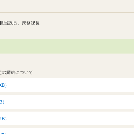
担当課長、庶務課長
定の締結について
KB）
KB）
KB）