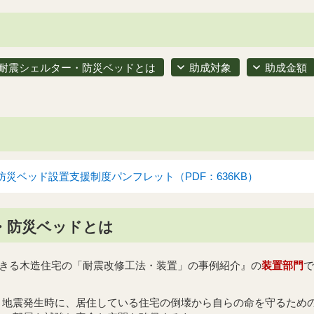
耐震シェルター・防災ベッドとは
助成対象
助成金額
災ベッド設置支援制度パンフレット（PDF：636KB）
・防災ベッドとは
きる木造住宅の「耐震改修工法・装置」の事例紹介』の
装置部門
で
、地震発生時に、居住している住宅の倒壊から自らの命を守るため