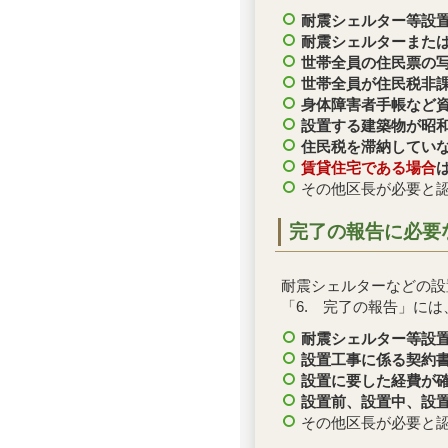
耐震シェルター等設
耐震シェルターまた
世帯全員の住民票の
世帯全員が住民税非
身体障害者手帳など
設置する建築物が昭和
住民税を滞納してい
賃貸住宅である場合
その他区長が必要と
完了の報告に必要
耐震シェルターなどの設
「6. 完了の報告」に
耐震シェルター等設
設置工事に係る契約
設置に要した経費が
設置前、設置中、設
その他区長が必要と