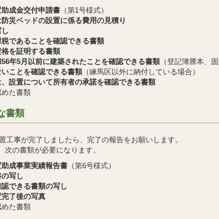
置助成金交付申請書
（第1号様式）
は防災ベッドの設置に係る費用の見積り
写し
課税であることを確認できる書類
資格を証明する書類
56年5月以前に建築されたことを確認できる書類
（登記簿謄本、固
ないことを確認できる書類
（練馬区以外に納付している場合）
は、設置について所有者の承諾を確認できる書類
認めた書類
な書類
置工事が完了しましたら、完了の報告をお願いします。
は、次の書類が必要になります。
置助成事業実績報告書
（第6号様式）
書の写し
確認できる書類の写し
置完了後の写真
認めた書類