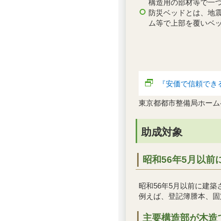
構造用の部材等で一
防災ベッドとは、地
ム等で上部を覆いベ
『安価で信頼でき
東京都都市整備局ホーム
助成対象
昭和56年5月以
昭和56年5月以前に建
例えば、登記簿謄本、固
主要構造部が木造