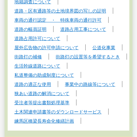
地籍調査について
道路・区有通路等の土地境界図の写しの証明
車両の通行認定 ・ 特殊車両の通行許可
道路の幅員証明
道路占用工事について
道路占用許可について
屋外広告物の許可申請について
公道化事業
街路灯の補修
街路灯の設置等を希望するとき
生活幹線道路について
私道整備の助成制度について
道路の適正な使用
事業中の路線等について
狭あい道路の解消について
受注者等提出書類処理基準
土木関連申請書等のダウンロードサービス
練馬区橋梁長寿命化修繕計画