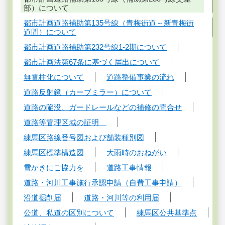
部）について
都市計画道路補助第135号線（青梅街道～新青梅街
道間）について
都市計画道路補助第232号線1-2期について
都市計画法第67条に基づく届出について
無電柱化について
道路整備事業の流れ
道路反射鏡（カーブミラー）について
道路の陥没、ガードレールなどの補修の問合せ
道路等管理区域の証明
練馬区路線番号図および舗装種別図
練馬区標準構造図
大雨時のおねがい
雪かきにご協力を
道路工事情報
道路・河川工事施行承認申請（自費工事申請）
沿道掘削届
道路・河川等の利用届
公道、私道の区別について
練馬区公共基準点