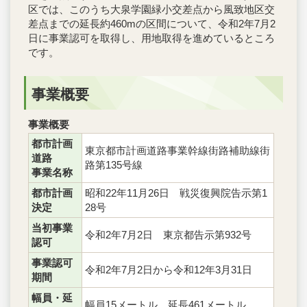
区では、このうち大泉学園緑小交差点から風致地区交
差点までの延長約460mの区間について、令和2年7月2
日に事業認可を取得し、用地取得を進めているところ
です。
事業概要
事業概要
都市計画
東京都市計画道路事業幹線街路補助線街
道路
路第135号線
事業名称
都市計画
昭和22年11月26日 戦災復興院告示第1
決定
28号
当初事業
令和2年7月2日 東京都告示第932号
認可
事業認可
令和2年7月2日から令和12年3月31日
期間
幅員・延
幅員15メートル 延長461メートル