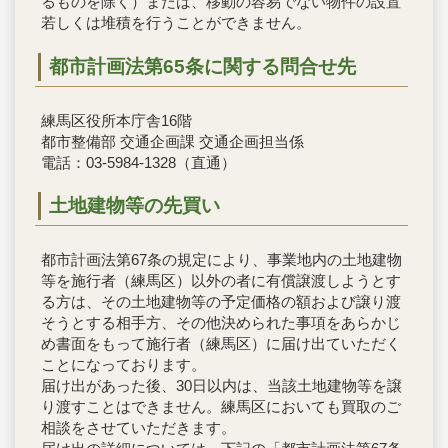
るものを除く）または、移動の容易でない物件の設置
若しくは堆積を行うことができません。
都市計画法第65条に関する問合せ先
練馬区役所本庁舎16階
都市整備部 交通企画課 交通企画担当係
電話：03-5984-1328（直通）
土地建物等の先買い
都市計画法第67条の規定により、事業地内の土地建物
等を施行者（練馬区）以外の者に有償譲渡しようとす
る方は、その土地建物等の予定価格の額および譲り渡
そうとする相手方、その他決められた事項をあらかじ
め書面をもって施行者（練馬区）に届け出ていただく
ことになっております。
届け出があった後、30日以内は、当該土地建物等を譲
り渡すことはできません。練馬区においても買取のご
相談をさせていただきます。