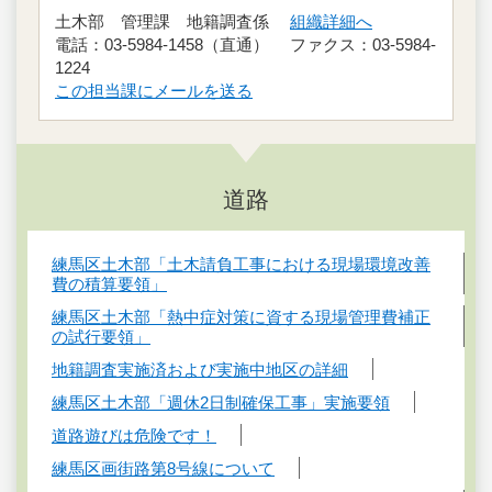
土木部 管理課 地籍調査係
組織詳細へ
電話：03-5984-1458（直通） ファクス：03-5984-
1224
この担当課にメールを送る
道路
練馬区土木部「土木請負工事における現場環境改善
費の積算要領」
練馬区土木部「熱中症対策に資する現場管理費補正
の試行要領」
地籍調査実施済および実施中地区の詳細
練馬区土木部「週休2日制確保工事」実施要領
道路遊びは危険です！
練馬区画街路第8号線について