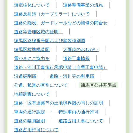
無電柱化について
道路整備事業の流れ
道路反射鏡（カーブミラー）について
道路の陥没、ガードレールなどの補修の問合せ
道路等管理区域の証明
練馬区路線番号図および舗装種別図
練馬区標準構造図
大雨時のおねがい
雪かきにご協力を
道路工事情報
道路・河川工事施行承認申請（自費工事申請）
沿道掘削届
道路・河川等の利用届
公道、私道の区別について
練馬区公共基準点
地籍調査について
道路・区有通路等の土地境界図の写しの証明
車両の通行認定 ・ 特殊車両の通行許可
道路の幅員証明
道路占用工事について
道路占用許可について