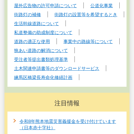
屋外広告物の許可申請について
公道化事業
街路灯の補修
街路灯の設置等を希望するとき
生活幹線道路について
私道整備の助成制度について
道路の適正な使用
事業中の路線等について
狭あい道路の解消について
受注者等提出書類処理基準
土木関連申請書等のダウンロードサービス
練馬区橋梁長寿命化修繕計画
注目情報
令和8年熊本地震災害義援金を受け付けています
（日本赤十字社）