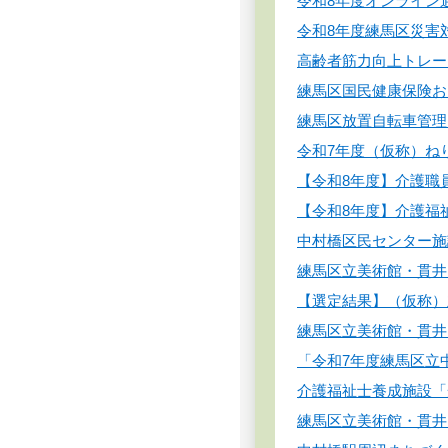
令和8年度オンライン
令和8年度練馬区災害
高齢者筋力向上トレー
練馬区国民健康保険お
練馬区放置自転車管理
令和7年度（仮称）ね
【令和8年度】介護職
【令和8年度】介護福
中村橋区民センター施
練馬区立美術館・貫井
【選定結果】（仮称）
練馬区立美術館・貫井
「令和7年度練馬区立
介護福祉士養成施設「
練馬区立美術館・貫井