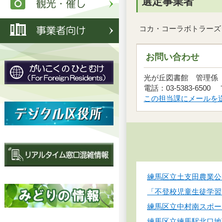
選定事業者
コカ・コーラボトラーズ
お問い合わせ
光が丘図書館 管理
電話：03-5383-6500 
この担当課にメールを
練馬区立土支田農業公
「不登校児童生徒学習
練馬区立中村南スポー
練馬区立練馬駅北口地