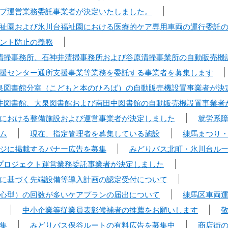
プ運営業務委託事業者が決定いたしました。
祉園および氷川台福祉園における医療的ケア専用車両の運行委託
ント防止の義務
清掃事務所、石神井清掃事務所および谷原清掃事業所の自動販売機
援センター通所支援事業等業務を委託する事業者を募集します
泉図書館分室（こどもと本のひろば）の自動販売機設置事業者が決
井図書館、大泉図書館および南田中図書館の自動販売機設置事業者
における整備施設および運営事業者が決定しました
就労系
ム
現在、指定管理者を募集している施設
練馬まつり
ジに掲載するバナー広告を募集
みどりバス北町・氷川台ル
プロジェクト運営業務委託事業者が決定しました
に基づく先端設備等導入計画の認定受付について
心型）の回数が多いケアプランの届出について
練馬区車両
中小企業等従業員表彰候補者の推薦をお願いします
集
みどりバス保谷ルートの有料広告を募集中
商店街