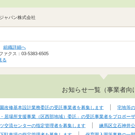
ジャパン株式会社
係
組織詳細へ
ファクス：03-5383-6505
送る
お知らせ一覧（事業者向
園改修基本設計業務委託の受託事業者を募集します
宅地等
・居場所支援事業（区西部地域）委託」の受託事業者をプロポー
ツ交流センターの指定管理者を募集します
練馬区立石神井
下駐車場の指定管理者を募集します
保育園入園等事務の一