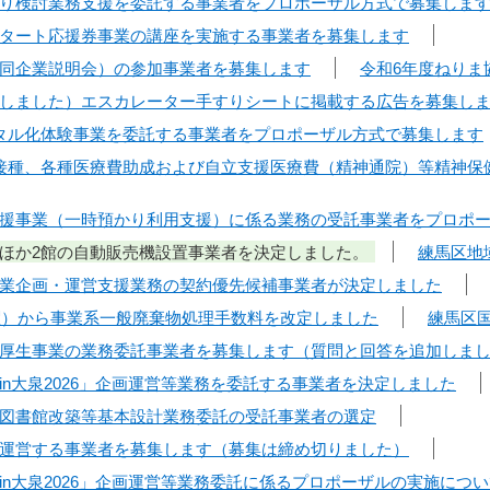
り検討業務支援を委託する事業者をプロポーザル方式で募集しま
タート応援券事業の講座を実施する事業者を募集します
同企業説明会）の参加事業者を募集します
令和6年度ねりま
しました）エスカレーター手すりシートに掲載する広告を募集し
タル化体験事業を委託する事業者をプロポーザル方式で募集します
接種、各種医療費助成および自立支援医療費（精神通院）等精神保
援事業（一時預かり利用支援）に係る業務の受託事業者をプロポ
ほか2館の自動販売機設置事業者を決定しました。
練馬区地
業企画・運営支援業務の契約優先候補事業者が決定しました
日曜）から事業系一般廃棄物処理手数料を改定しました
練馬区
厚生事業の業務委託事業者を募集します（質問と回答を追加しま
in大泉2026」企画運営等業務を委託する事業者を決定しました
図書館改築等基本設計業務委託の受託事業者の選定
運営する事業者を募集します（募集は締め切りました）
in大泉2026」企画運営等業務委託に係るプロポーザルの実施につ