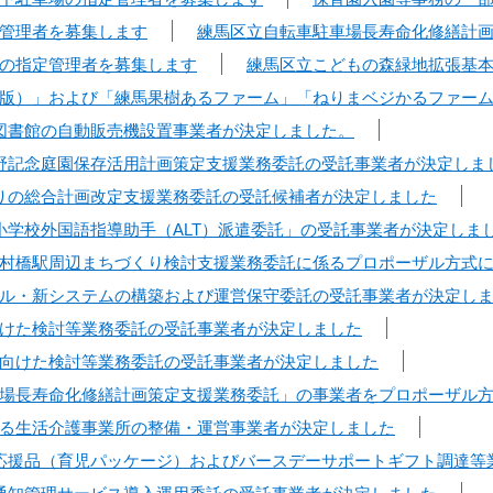
管理者を募集します
練馬区立自転車駐車場長寿命化修繕計
の指定管理者を募集します
練馬区立こどもの森緑地拡張基
版）」および「練馬果樹あるファーム」「ねりまベジかるファー
図書館の自動販売機設置事業者が決定しました。
野記念庭園保存活用計画策定支援業務委託の受託事業者が決定しま
りの総合計画改定支援業務委託の受託候補者が決定しました
小学校外国語指導助手（ALT）派遣委託」の受託事業者が決定しま
村橋駅周辺まちづくり検討支援業務委託に係るプロポーザル方式
ル・新システムの構築および運営保守委託の受託事業者が決定し
けた検討等業務委託の受託事業者が決定しました
向けた検討等業務委託の受託事業者が決定しました
場長寿命化修繕計画策定支援業務委託」の事業者をプロポーザル
る生活介護事業所の整備・運営事業者が決定しました
応援品（育児パッケージ）およびバースデーサポートギフト調達等