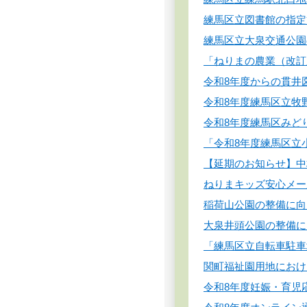
練馬区立図書館の指定
練馬区立大泉交通公園
「ねりまの農業（改訂
令和8年度からの貫井
令和8年度練馬区立牧
令和8年度練馬区みど
「令和8年度練馬区立
【延期のお知らせ】中
ねりまキッズ安心メー
稲荷山公園の整備に向
大泉井頭公園の整備に
「練馬区立自転車駐車
関町福祉園用地におけ
令和8年度妊娠・育児