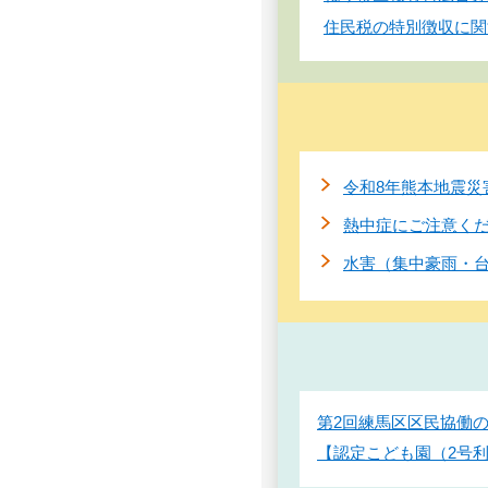
住民税の特別徴収に関
令和8年熊本地震災
熱中症にご注意く
水害（集中豪雨・
第2回練馬区区民協働の
【認定こども園（2号利