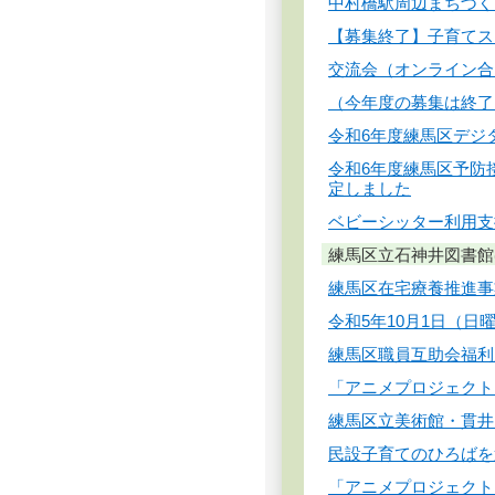
中村橋駅周辺まちづく
【募集終了】子育てス
交流会（オンライン合
（今年度の募集は終了
令和6年度練馬区デジ
令和6年度練馬区予防
定しました
ベビーシッター利用支
練馬区立石神井図書館
練馬区在宅療養推進事
令和5年10月1日（
練馬区職員互助会福利
「アニメプロジェクト
練馬区立美術館・貫井
民設子育てのひろばを
「アニメプロジェクト