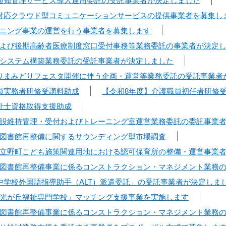
通知管理サービス導入運用委託の受託事業者が決定しました
対応クラウド型コミュニケーションサービスの提供事業者を募集し
ニング事業の運営を行う事業者を募集します
よび後期高齢者医療制度窓口受付事務等業務委託の事業者が決定
システム構築業務委託の受託事業者が決定しました
りまみどりフェスタ開催に伴う企画・運営等業務委託の受託事業者
員実務者研修受講料助成
【令和8年度】介護職員初任者研修
祉士資格取得支援助成
設維持管理・受付およびトレーニング室運営業務委託の委託事業
図書館再整備に関するサウンディング型市場調査
立野町こども施策関連用地における認可保育所の整備・運営事業
図書館再整備事業に係るコンストラクション・マネジメント業務
中学校外国語指導助手（ALT）派遣委託」の受託事業者が決定しま
光が丘福祉専門学校」マッチング支援事業を実施します
図書館再整備事業に係るコンストラクション・マネジメント業務