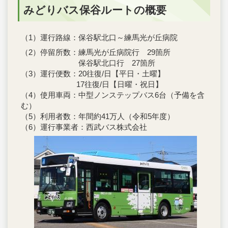
みどりバス保谷ルートの概要
（1）運行路線：保谷駅北口～練馬光が丘病院
（2）停留所数：練馬光が丘病院行 29箇所
保谷駅北口行 27箇所
（3）運行便数：20往復/日【平日・土曜】
17往復/日【日曜・祝日】
（4）使用車両：中型ノンステップバス6台（予備を含
む）
（5）利用者数：年間約41万人（令和5年度）
（6）運行事業者：西武バス株式会社