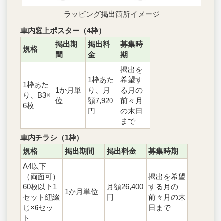
ラッピング掲出箇所イメージ
車内窓上ポスター（4枠）
掲出期
掲出料
募集時
規格
間
金
期
掲出を
1枠あた
希望す
1枠あた
1か月単
り、月
る月の
り、B3×
位
額7,920
前々月
6枚
円
の末日
まで
車内チラシ（1枠）
規格
掲出期間
掲出料金
募集時期
A4以下
（両面可）
掲出を希望
60枚以下1
月額26,400
する月の
1か月単位
セット紐綴
円
前々月の末
じ×6セッ
日まで
ト