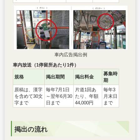
車内広告掲出例
車内放送（1停留所あたり1件）
募集時
規格
掲出期間
掲出料金
期
原稿は、漢字
毎年7月1日
片道1回あ
毎年3
を含めて30文
～翌年6月30
たり、年額
月末日
字まで
日まで
44,000円
まで
掲出の流れ