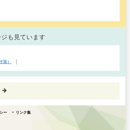
ージも見ています
対策）
シー
リンク集