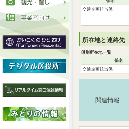
係名
交通企画担当係
所在地と連絡先
係別所在地一覧
係名
交通企画担当係
関連情報