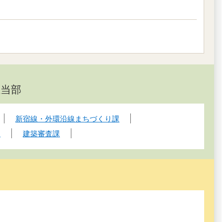
担当部
新宿線・外環沿線まちづくり課
課
建築審査課