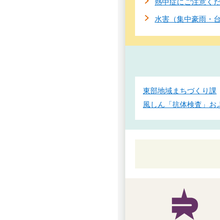
熱中症にご注意く
水害（集中豪雨・
東部地域まちづくり課
風しん「抗体検査」お