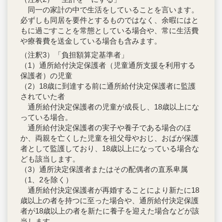
同一の家計の中で生活をしていることを言います。
必ずしも同居を要件とするものではなく、余暇にはと
もに過ごすことを常態としている場合や、常に生活費
や療養費を送金している場合も含みます。
（注釈3）「負担額算定基準者」
（1）通所給付決定保護者（児童通所支援を利用する
保護者）の児童
（2）18歳に到達する前に通所給付決定保護者に監護
されていた者
通所給付決定保護者の児童が成長し、18歳以上にな
っている場合。
通所給付決定保護者の実子や養子である場合のほ
か、両親を亡くした児童を祖父母やおじ、おばが保護
者として監護しており、18歳以上になっている場合な
ども該当します。
（3）通所決定保護者またはその配偶者の直系卑属
（1、2を除く）
通所給付決定保護者が再婚することにより新たに18
歳以上の者を持つに至った場合や、通所給付決定保護
者が18歳以上の者を新たに養子を迎えた場合などが該
当します。