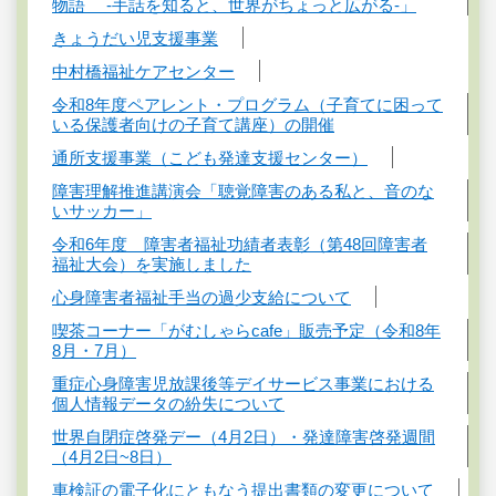
物語 ‐手話を知ると、世界がちょっと広がる‐」
きょうだい児支援事業
中村橋福祉ケアセンター
令和8年度ペアレント・プログラム（子育てに困って
いる保護者向けの子育て講座）の開催
通所支援事業（こども発達支援センター）
障害理解推進講演会「聴覚障害のある私と、音のな
いサッカー」
令和6年度 障害者福祉功績者表彰（第48回障害者
福祉大会）を実施しました
心身障害者福祉手当の過少支給について
喫茶コーナー「がむしゃらcafe」販売予定（令和8年
8月・7月）
重症心身障害児放課後等デイサービス事業における
個人情報データの紛失について
世界自閉症啓発デー（4月2日）・発達障害啓発週間
（4月2日~8日）
車検証の電子化にともなう提出書類の変更について