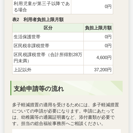
利用児童が第三子以降であ
0円
る場合
表2 利用者負担上限月額
区分
負担上限月額
生活保護世帯
0円
区民税非課税世帯
0円
区民税課税世帯（合計所得割28万
4,600円
円未満）
上記以外
37,200円
支給申請等の流れ
多子軽減措置の適用を受けるためには、多子軽減措置
についての申請が必要になります。申請にあたって
は、幼稚園等の通園証明書など、添付書類が必要で
す。担当の総合福祉事務所へご相談ください。