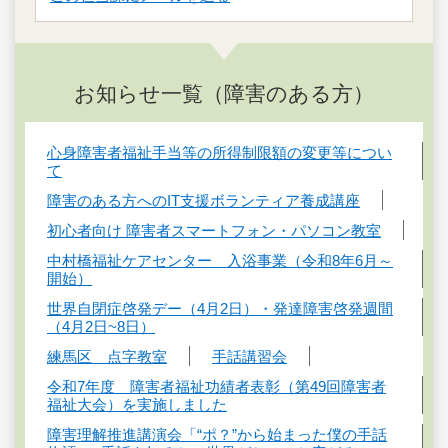
お知らせ一覧（障害のある方）
心身障害者福祉手当等の所得制限額の変更等につい
て
障害のある方へのIT支援ボランティア養成講座
初心者向け 障害者スマートフォン・パソコン教室
中村橋福祉ケアセンター 入浴事業（令和8年6月～
開始）
世界自閉症啓発デー（4月2日）・発達障害啓発週間
（4月2日~8日）
練馬区 点字教室
手話講習会
令和7年度 障害者福祉功績者表彰（第49回障害者
福祉大会）を実施しました
障害理解推進講演会「“ポ？”から始まった僕の手話