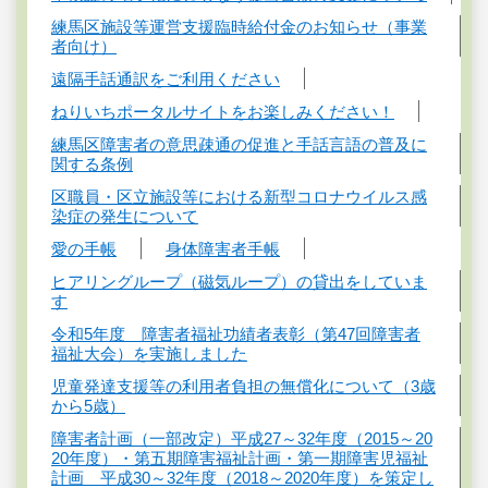
練馬区施設等運営支援臨時給付金のお知らせ（事業
者向け）
遠隔手話通訳をご利用ください
ねりいちポータルサイトをお楽しみください！
練馬区障害者の意思疎通の促進と手話言語の普及に
関する条例
区職員・区立施設等における新型コロナウイルス感
染症の発生について
愛の手帳
身体障害者手帳
ヒアリングループ（磁気ループ）の貸出をしていま
す
令和5年度 障害者福祉功績者表彰（第47回障害者
福祉大会）を実施しました
児童発達支援等の利用者負担の無償化について（3歳
から5歳）
障害者計画（一部改定）平成27～32年度（2015～20
20年度）・第五期障害福祉計画・第一期障害児福祉
計画 平成30～32年度（2018～2020年度）を策定し