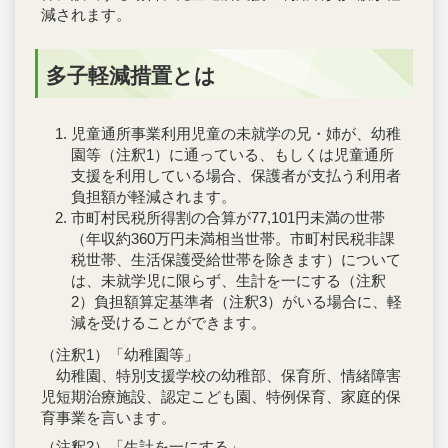
減されます。
多子軽減措置とは
児童通所事業利用児童の未就学の兄・姉が、幼稚
園等（注釈1）に通っている、もしくは児童通所
支援を利用している場合、保護者が支払う利用者
負担額が軽減されます。
市町村民税所得割の合算が77,101円未満の世帯
（年収約360万円未満相当世帯。市町村民税非課
税世帯、生活保護受給世帯を除きます）について
は、未就学児に限らず、生計を一にする（注釈
2）負担額算定基準者（注釈3）がいる場合に、軽
減を受けることができます。
（注釈1）「幼稚園等」
幼稚園、特別支援学校の幼稚部、保育所、情緒障害
児短期治療施設、認定こども園、特例保育、家庭的保
育事業を言います。
（注釈2）「生計を一にする」