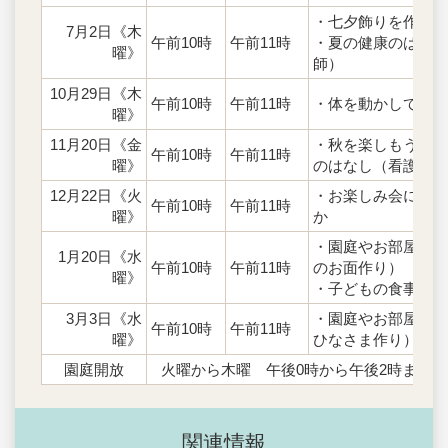
・七夕飾りを作ろ
7月2日《木
午前10時
午前11時
・夏の健康のはなし
曜》
師）
10月29日《木
午前10時
午前11時
・体を動かして遊ぼ
曜》
11月20日《金
・秋を楽しもう ・
午前10時
午前11時
曜》
のはなし（看護師）
12月22日《火
・お楽しみ会に参加
午前10時
午前11時
曜》
か
・園庭やお部屋で遊
1月20日《水
午前10時
午前11時
のお面作り）
曜》
・子どもの食事相談
3月3日《水
・園庭やお部屋で遊
午前10時
午前11時
曜》
ひなさま作り）
園庭開放
火曜から木曜 午後0時から午後2時まで
関連情報