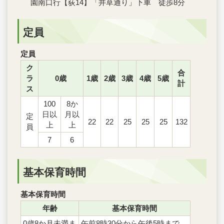
園南口行【荻14】「井草通り」下車 徒歩8分
定員
定員
ク
合
ラ
0歳
1歳
2歳
3歳
4歳
5歳
計
ス
100
8か
日以
月以
定
22
22
25
25
25
132
上
上
員
7
6
基本保育時間
基本保育時間
年齢
基本保育時間
0歳8か月未満ま
午前8時30分から午後5時まで