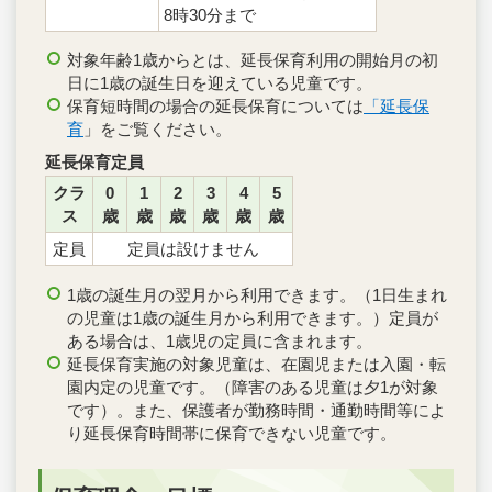
8時30分まで
対象年齢1歳からとは、延長保育利用の開始月の初
日に1歳の誕生日を迎えている児童です。
保育短時間の場合の延長保育については
「延
長保
育
」をご覧ください。
延長保育定員
クラ
0
1
2
3
4
5
ス
歳
歳
歳
歳
歳
歳
定員
定員は設けません
1歳の誕生月の翌月から利用できます。（1日生まれ
の児童は1歳の誕生月から利用できます。）定員が
ある場合は、1歳児の定員に含まれます。
延長保育実施の対象児童は、在園児または入園・転
園内定の児童です。（障害のある児童は夕1が対象
です）。また、保護者が勤務時間・通勤時間等によ
り延長保育時間帯に保育できない児童です。