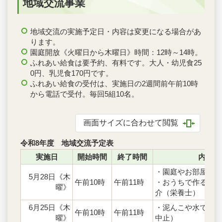
地域交流事業
地域交流の実施予定日・内容は変更になる場合があ
ります。
園庭開放《火曜日から木曜日》時間：12時～14時。
ふれあい給食は要予約、有料です。大人・幼児食25
0円、乳児食170円です。
ふれあい給食の受付は、実施日の2週間前午前10時
から電話で受付。毎回5組10名。
画面サイズに合わせて閲覧
令和8年度 地域交流予定表
実施日
開始時間
終了時間
内容
・園庭やお部屋で
5月28日《木
午前10時
午前11時
・おうちで作る簡単
曜》
介（栄養士）
6月25日《木
・泥んこや水で遊ぼ
午前10時
午前11時
曜》
中止）