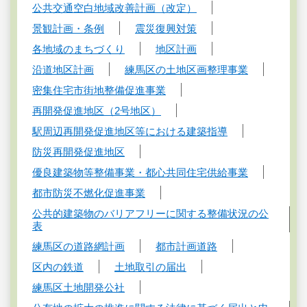
公共交通空白地域改善計画（改定）
景観計画・条例
震災復興対策
各地域のまちづくり
地区計画
沿道地区計画
練馬区の土地区画整理事業
密集住宅市街地整備促進事業
再開発促進地区（2号地区）
駅周辺再開発促進地区等における建築指導
防災再開発促進地区
優良建築物等整備事業・都心共同住宅供給事業
都市防災不燃化促進事業
公共的建築物のバリアフリーに関する整備状況の公
表
練馬区の道路網計画
都市計画道路
区内の鉄道
土地取引の届出
練馬区土地開発公社