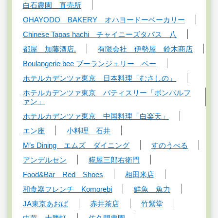
白石農園 直売所
OHAYODO BAKERY オハヨードーベーカリー
Chinese Tapas hachi チャイニーズタパス 八
都屋 加藤酒店.
有限会社 伊勢屋 鈴木商店
Boulangerie bee ブーランジェリー ベー
ホテルカデンツァ東京 日本料理「むさしの」
ホテルカデンツァ東京 パティスリー「ボンパルフ
ァン」
ホテルカデンツァ東京 中国料理「白楽天」
エン座
小料理 石井
M’s Dining エムズ ダイニング
すのうべる
アンデルセン
糀屋三郎右衛門
Food&Bar Red Shoes
相田米店
和食器フレンチ Komorebi
鮮魚 魚力
JA東京あおば
赤井茶店
竹紫堂