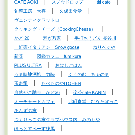
CAFE AOKI
スノウドロップ
titi cafe
旬菜工房 大喜
久保田食堂
ヴェンティクワットロ
クッキング・チーズ（CookingCheese）
かど 26
寿ぎ乃家
手打ちうどん 長谷川
一軒家イタリアン Snow goose
ねりベジや
新花
図鑑カフェ fumikura
PLUS ULTRA
おはしごはん
うま味地酒処 力酔
くうのむ ちゃのま
玉寿司
たべものやITOHEN
自然がご馳走 かど36
楽茶cafe KANIN
オーチャードカフェ
北町食堂 ひなたぼっこ
あんずの家
つくりっこの家クラブハウス内 みのりや
ほっとすぺーす練馬