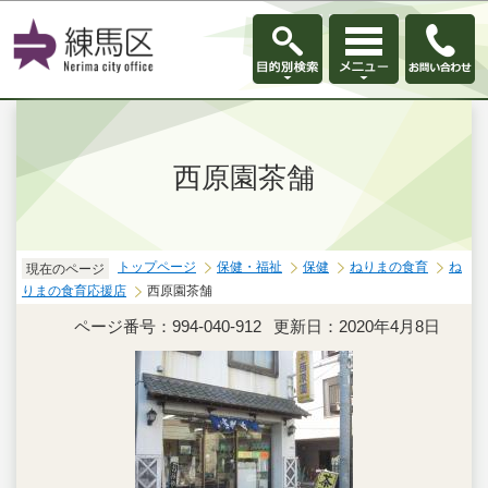
このページの本文へ移動
西原園茶舗
トップページ
保健・福祉
保健
ねりまの食育
ね
現在のページ
りまの食育応援店
西原園茶舗
ページ番号：994-040-912
更新日：2020年4月8日