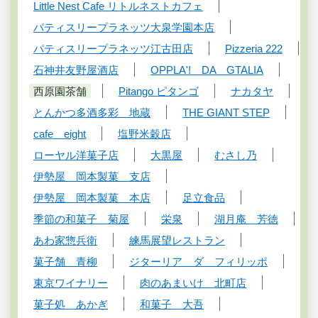
Little Nest Cafe リトルネストカフェ
パティスリープラネッツ大泉学園本店
パティスリープラネッツ江古田店
Pizzeria 222
石神井友野屋酒店
OPPLA'! DA GTALIA
西原園茶舗
Pitango ピタンゴ
ナカタヤ
とんかつ多酒多彩 地蔵
THE GIANT STEP
cafe eight
塩野米穀店
ローヤル洋菓子店
大黒屋
むさし乃
伊勢屋 岡本製菓 支店
伊勢屋 岡本製菓 本店
足立食品
季節の和菓子 菊屋
栄泉
湖月庵 芳徳
あわ家惣兵衛
練馬展望レストラン
菓子舗 青柳
ジターリア ダ フィリッポ
東京ワイナリー
肉のあまいけ 北町店
菓子処 あかぎ
和菓子 大吾