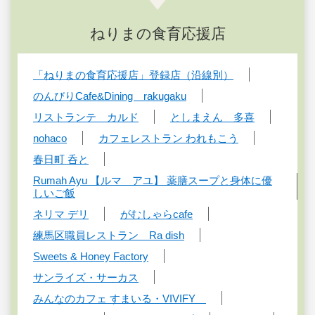
ねりまの食育応援店
「ねりまの食育応援店」登録店（沿線別）
のんびりCafe&Dining rakugaku
リストランテ カルド
としまえん 多喜
nohaco
カフェレストラン われもこう
春日町 呑と
Rumah Ayu 【ルマ アユ】 薬膳スープと身体に優
しいご飯
ネリマ デリ
がむしゃらcafe
練馬区職員レストラン Ra dish
Sweets & Honey Factory
サンライズ・サーカス
みんなのカフェ すまいる・VIVIFY