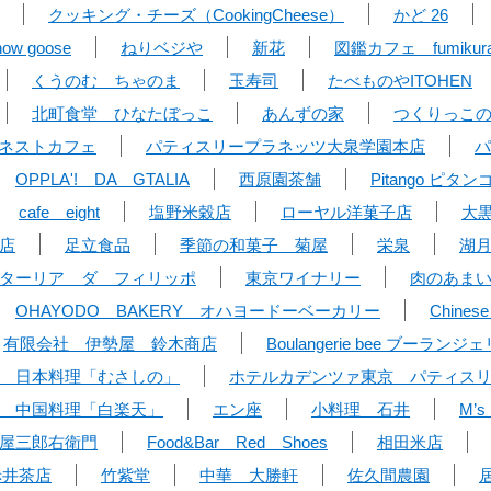
クッキング・チーズ（CookingCheese）
かど 26
 goose
ねりベジや
新花
図鑑カフェ fumikur
くうのむ ちゃのま
玉寿司
たべものやITOHEN
北町食堂 ひなたぼっこ
あんずの家
つくりっこ
 リトルネストカフェ
パティスリープラネッツ大泉学園本店
パ
OPPLA'! DA GTALIA
西原園茶舗
Pitango ピタン
cafe eight
塩野米穀店
ローヤル洋菓子店
大
店
足立食品
季節の和菓子 菊屋
栄泉
湖
ターリア ダ フィリッポ
東京ワイナリー
肉のあま
OHAYODO BAKERY オハヨードーベーカリー
Chine
有限会社 伊勢屋 鈴木商店
Boulangerie bee ブーラン
 日本料理「むさしの」
ホテルカデンツァ東京 パティス
 中国料理「白楽天」
エン座
小料理 石井
M’
屋三郎右衛門
Food&Bar Red Shoes
相田米店
赤井茶店
竹紫堂
中華 大勝軒
佐久間農園