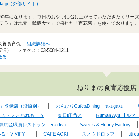
-ekoda.jp（外部サイト）
50年になります。毎日のおやつに召し上がっていただきたくリー
テラ」は地元「武蔵大学」で採れた「百花密」を使っております。
 栄養食育係
組織詳細へ
（直通） ファクス：03-5984-1211
送る
ねりまの食育応援店
」登録店（沿線別）
のんびりCafe&Dining rakugaku
ストラン われもこう
春日町 呑と
Rumah Ayu 【
練馬区職員レストラン Ra dish
Sweets & Honey Factory
る・VIVIFY
CAFE AOKI
スノウドロップ
titi c