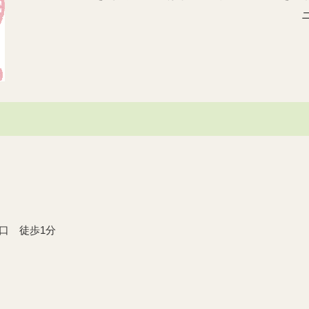
ニックネーム がん
口 徒歩1分