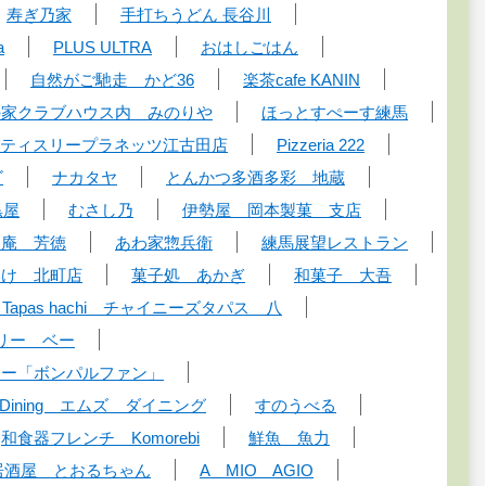
寿ぎ乃家
手打ちうどん 長谷川
a
PLUS ULTRA
おはしごはん
自然がご馳走 かど36
楽茶cafe KANIN
の家クラブハウス内 みのりや
ほっとすぺーす練馬
ティスリープラネッツ江古田店
Pizzeria 222
ゴ
ナカタヤ
とんかつ多酒多彩 地蔵
黒屋
むさし乃
伊勢屋 岡本製菓 支店
月庵 芳徳
あわ家惣兵衛
練馬展望レストラン
いけ 北町店
菓子処 あかぎ
和菓子 大吾
se Tapas hachi チャイニーズタパス 八
ジェリー ベー
リー「ボンパルファン」
s Dining エムズ ダイニング
すのうべる
和食器フレンチ Komorebi
鮮魚 魚力
居酒屋 とおるちゃん
A MIO AGIO