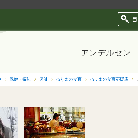
このページの本文へ移動
アンデルセン
ジ
保健・福祉
保健
ねりまの食育
ねりまの食育応援店