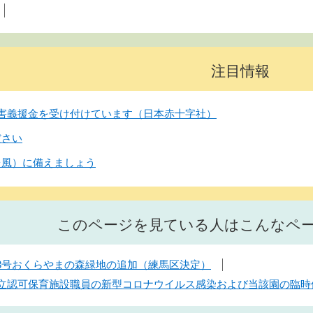
注目情報
害義援金を受け付けています（日本赤十字社）
ださい
台風）に備えましょう
このページを見ている人はこんなペ
03号おくらやまの森緑地の追加（練馬区決定）
】区立認可保育施設職員の新型コロナウイルス感染および当該園の臨