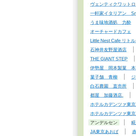
ヴェンティクワットロ
一軒家イタリアン Snow
うま味地酒処 力酔
オーチャードカフェ
Little Nest Cafe
石神井友野屋酒店
THE GIANT STEP
伊勢屋 岡本製菓 本
菓子舗 青柳
ジ
白石農園 直売所
都屋 加藤酒店.
ホテルカデンツァ東京
ホテルカデンツァ東京
アンデルセン
糀
JA東京あおば