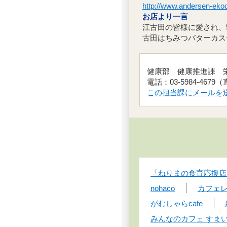
http://www.andersen
お店より一言
江古田の皆様に愛され、
古田はちみつバターカス
健康部 健康推進課
電話：03-5984-4679
この担当課にメールを
「ねりまの食育応援店
nohaco
カフェレ
がむしゃらcafe
みんなのカフェ すまい