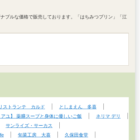
ズナブルな価格で販売しております。「はちみつプリン」「江
リストランテ カルド
としまえん 多喜
ルマ アユ】 薬膳スープと身体に優しいご飯
ネリマ デリ
サンライズ・サーカス
afe
旬菜工房 大喜
久保田食堂