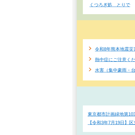
くつろぎ処 とりで
令和8年熊本地震災
熱中症にご注意く
水害（集中豪雨・
東京都市計画緑地第1
【令和3年7月19日