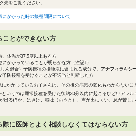
ク先をご覧ください。
気にかかった時の接種間隔について
ることができない方
、体温が37.5度以上ある方
患にかかっていることが明らかな方（注記1）
風しん混合）予防接種の接種液に含まれる成分で、
アナフィラキシ
が予防接種を受けることが不適当と判断した方
気にかかっているお子さんは、その後の病気の変化もわからないこ
ー
というのは通常接種を受けた後約30分以内に起こるひどいアレ
が出るほか、はきけ、嘔吐（おうと）、声が出にくい、息が苦しい
る際に医師とよく相談しなくてはならない方