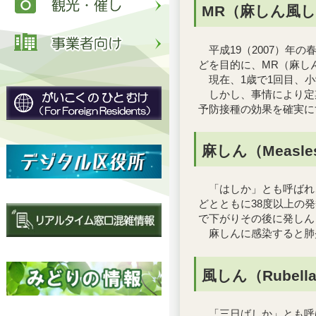
MR（麻しん風
平成19（2007）年
どを目的に、MR（麻し
現在、1歳で1回目、小
しかし、事情により定
予防接種の効果を確実に
麻しん（Measl
「はしか」とも呼ばれ、
どとともに38度以上の
で下がりその後に発しん
麻しんに感染すると肺炎
風しん（Rubel
「三日ばしか」とも呼ば