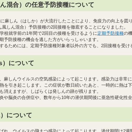
しん混合）の任意予防接種について
の春に麻しん（はしか）が大流行したことにより、免疫力の向上を図
ん風しん混合）予防接種の2回接種を徹底することになりました。
学校就学前の1年間で2回目の接種を受けるように
定期予防接種
の
期予防接種の機会を逃した方がいらっしゃいます。
するためには、定期予防接種対象者以外の方でも、2回接種を受け
es）について
麻しんウイルスの空気感染によって起こります。感染力は非常に強
発熱を引き起こします。この症状が数日続いたあと、一時的に熱は下
も消えますが、しばらくは発しんの跡が残ります。
や脳炎の合併症や、数年から10年の潜伏期間後に亜急性硬化性
la）について
れ、ウイルスの飛まつ感染によって起こります。潜伏期間は2週