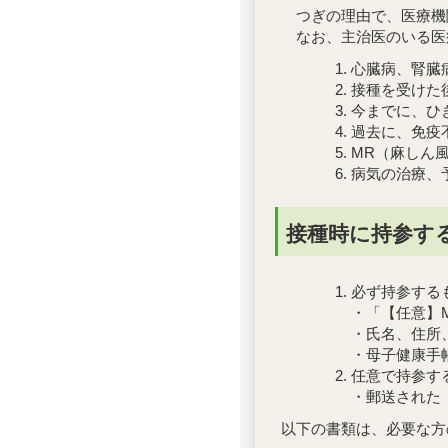
つぎの理由で、医療機
なお、主治医のいる医
心臓病、腎臓
接種を受けた
今までに、ひ
過去に、免疫
MR（麻しん
病気の治療、
接種時に持参す
必ず持参する
・「【任意】
・氏名、住所
・母子健康手
任意で持参す
・郵送された
以下の書類は、必要な方