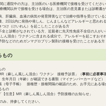
関に通院中の方は、主治医のいる医療機関で接種を受けてください
療機関以外で接種を受ける場合は、主治医の意見書または診断書が
病、肝臓病、血液の病気や発育障害などで治療や指導を受けている
後、2日以内に発熱や発しん、じんましんなどアレルギーと思われ
きつけ（けいれん）を起こしたことがある方
不全と診断がなされている方、近親者に先天性免疫不全症の人がい
風しん混合）ワクチンに含まれる成分で、アレルギーを起こすおそ
予防などのためガンマグロブリン製剤の接種を受けたことがある方
るもの
もの
MR（麻しん風しん混合）ワクチン 接種予診票」（
事前に必要事
、生年月日（年齢）が確認できる書類（マイナンバーカードなど）
帳（母子手帳） 接種歴・接種間隔の確認のため、お手元にある場
るもの
「【任意】MR（麻しん風しん混合）予防接種のお知らせ」
のみ、持参してください。