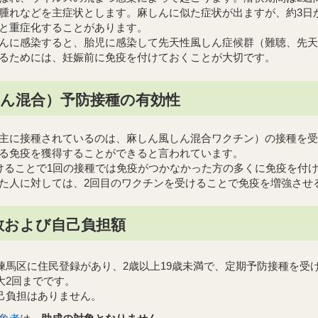
腫れなどを主症状とします。麻しんに似た症状が出ますが、約3日
と重症化することがあります。
んに感染すると、胎児に感染して先天性風しん症候群（難聴、先天
るためには、妊娠前に免疫を付けておくことが大切です。
しん混合）予防接種の有効性
に接種されているのは、麻しん風しん混合ワクチン）の接種を受
る免疫を獲得することができると言われています。
ることで1回の接種では免疫がつかなかった方の多くに免疫を付
た人に対しては、2回目のワクチンを受けることで免疫を増強させ
数および自己負担額
練馬区に住民登録があり、2歳以上19歳未満で、定期予防接種を受
大2回までです。
己負担はありません。