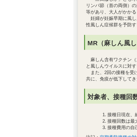
リンパ節（首の両側）の
等があり、大人がかかる
妊婦が妊娠早期に風し
性風しん症候群を予防す
MR（麻しん風
麻しん含有ワクチン（主
と風しんウイルスに対す
また、2回の接種を受け
共に、免疫が低下してき
対象者、接種回
接種日現在、
接種回数は最
接種費用の自