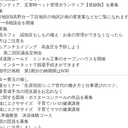
ランティア、災害時ペット管理ボランティア【登録制】を募集
集
目地区B高野台一丁目地区の地区計画の変更案などがご覧になれま
ナーB相談会を開催
実施
流カフェ 認知症もしもの備え・お金の管理ができなくなったら
方はご注意を
らアンチエイジング 高血圧を予防しよう
日 第二回区議会定例会
状道路シールド トンネル工事のオープンハウスを開催
 インターネットで脱退手続きができます
市計画税 第1期分の納期限は6/30
ター豊玉の催し
援セミナー「生涯現役!シニア世代の働き方と仕事選びのコツ」
童育成手当の現況届をお忘れなく
に関する図画・ポスターコンクールの作品を募集
緒にエクササイズ 子育てパパの健康講座
緒にエクササイズ 子育てママの健康講座
ん準備教室 沐浴体験コース
団の団員を募集
か）に注意しましょう