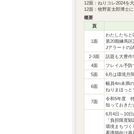
12面：ねりコレ2024を大
12面：牧野富太郎博士
概要
頁
わたしたちと
1面
第20期練馬
Jアラートの
2-3面
話題も大豊作!
4面
フレイル予防
5面
6月は環境月
幅員4m未満
6面
ねりまほっと
令和5年度 
7面
知っておきた
6月4日～1
「負担限度額
環境まちづく
看護師向け再