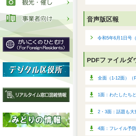
音声版区報
令和5年6月1日号
PDFファイルダ
全面（1-12面）（P
1面：わたしたちと
2・3面：話題も大豊
4面：フレイル予防