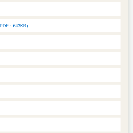
F：643KB）