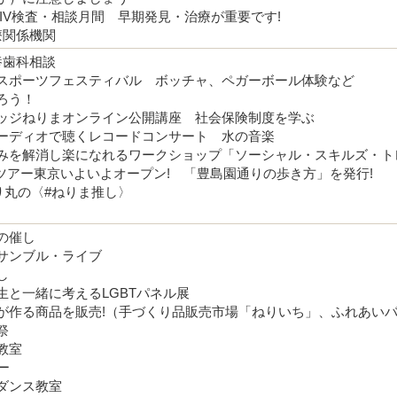
HIV検査・相談月間 早期発見・治療が重要です!
療関係機関
養歯科相談
スポーツフェスティバル ボッチャ、ペガーボール体験など
ろう！
ッジねりまオンライン公開講座 社会保険制度を学ぶ
ーディオで聴くレコードコンサート 水の音楽
みを解消し楽になれるワークショップ「ソーシャル・スキルズ・ト
ジオツアー東京いよいよオープン! 「豊島園通りの歩き方」を発行!
m ねり丸の〈#ねりま推し〉
の催し
サンブル・ライブ
し
生と一緒に考えるLGBTパネル展
が作る商品を販売!（手づくり品販売市場「ねりいち」、ふれあい
祭
教室
ー
ダンス教室