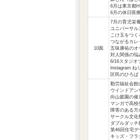
6月は東京都
6月の休日医
7月の育児栄
ユニバーサル
こけ玉をつく
つながるカレ
10面
五味康祐のオ
対人関係の悩
6/16スタ
Instagra
区民のひろば
勤労福祉会館
ウインドアン
向山庭園の催
マンガで高校
障害のある方
サークル文化
ダブルダッチ
第46回住宅デ
キッズ・フラ