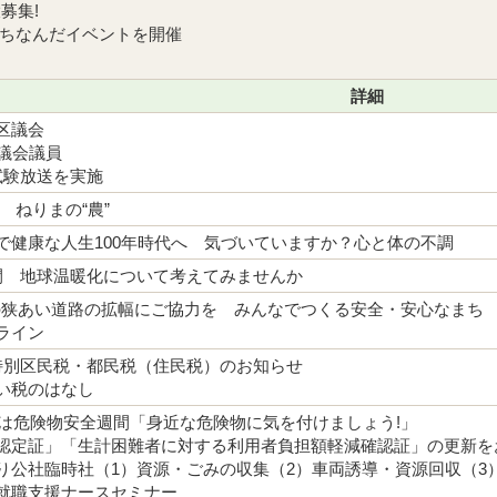
募集!
にちなんだイベントを開催
詳細
区議会
区議会議員
試験放送を実施
 ねりまの“農”
で健康な人生100年時代へ 気づいていますか？心と体の不調
間 地球温暖化について考えてみませんか
の狭あい道路の拡幅にご協力を みんなでつくる安全・安心なまち
ライン
特別区民税・都民税（住民税）のお知らせ
い税のはなし
0日は危険物安全週間「身近な危険物に気を付けましょう!」
認定証」「生計困難者に対する利用者負担額軽減確認証」の更新を
り公社臨時社（1）資源・ごみの収集（2）車両誘導・資源回収（3
就職支援ナースセミナー