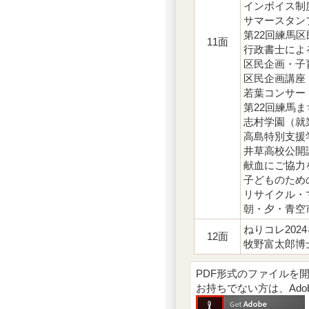
インボイス制
サマースタン
第22回練馬
11面
行政書士によ
区民企画・子
区民企画講座
若葉コンサー
第22回練馬
志村学園（就
高島特別支援
井草高校公開
献血にご協力
子どものため
リサイクル・
朝・夕・青空
ねりコレ202
12面
牧野富太郎博
PDF形式のファイルを開くには
お持ちでない方は、Ad