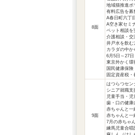
地域猫推進ボ
有料広告を募
A春日町六丁
A空き家セミ
8面
ペット相談を
介護相談・交
井戸水を飲む
カラダの中か
6月5日～27
東京外かく環
国民健康保険
固定資産税・都
はつらつセン
シニア就職支
児童手当・児
歯・口の健康
赤ちゃんと一
9面
赤ちゃんと一
7月の赤ちゃ
練馬児童合唱
麻しん（はし