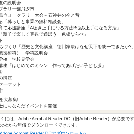
度の説明会
プラリー猫飛夕市
区民ウォークラリー大会～石神井の今と昔
る「暮らしと事業の無料相談会」
育て応援講座「A聴き上手になる方法B悩み上手になる方法」
「親子で楽しく算数で遊ぼう 色板ならべ」
ト
まちづくり「歴史と文化講座 徳川家康はなぜ天下を統一できたか?
業技術科） 学科説明会
学校 学校見学会
講座「はじめてのミシン 作ってあげたい子ども服」
を
の講座
マーケット
市
4を大募集!
士にちなんだイベントを開催
、Adobe Acrobat Reader DC（旧Adobe Reader）が必要で
obe社から無償でダウンロードできます。
Adobe Acrobat Reader DCのダウンロードへ