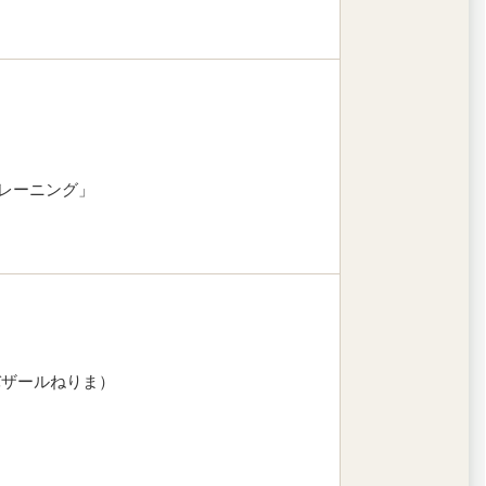
レーニング」
バザールねりま）