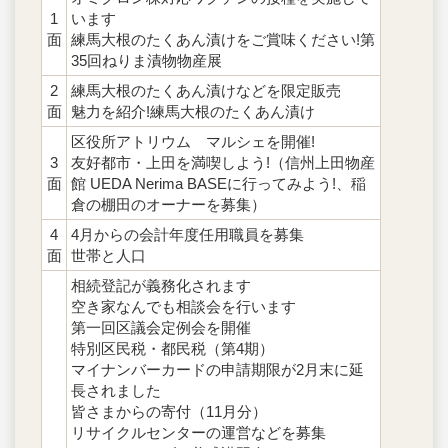
1
います
面
練馬大根のたくあん漬けをご賞味ください!第
35回ねりま漬物物産展
2
練馬大根のたくあん漬けなどを限定販売
面
魅力を紹介!練馬大根のたくあん漬け
区役所アトリウム マルシェを開催!
3
友好都市・上田を満喫しよう!（信州上田物産
面
館 UEDA Nerima BASEに行ってみよう!、稲
倉の棚田のオーナーを募集）
4
4月からの会計年度任用職員を募集
面
世帯と人口
相続登記が義務化されます
空き家なんでも相談会を行います
第一回区議会定例会を開催
特別区民税・都民税（第4期）
マイナンバーカードの申請期限が2月末に延
長されました
皆さまからの寄付（11月分）
リサイクルセンターの運営などを募集