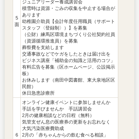
ジュニアリーダー養成講習会
積雪時は資源・ごみの収集を中止する場合が
あります
5
幼稚園介助員【会計年度任用職員（サポート
面
スタッフ〈登録制〉）】を募集
（公財）練馬区環境まちづくり公社契約社員
（資源循環推進員）を募集
葬祭費を支給します
交通事故などでケガをしたときは届け出を
ビジネス講座「補助金の知識と活用のコツ」
有料広告を募集（区ホームページ、公設掲示
板）
お休みします（南田中図書館、東大泉地区区
民館）
休日急患診療所
オンライン健康イベントに参加しませんか
手話を学びませんか 手話講習会
2月の健康相談などの日程（無料）
気管支ぜん息の医療券の更新をお忘れなく
大気汚染医療費助成
6
2月の「赤ちゃんからの飲む食べる相談」