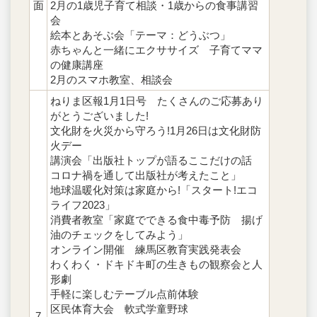
面
2月の1歳児子育て相談・1歳からの食事講習
会
絵本とあそぶ会「テーマ：どうぶつ」
赤ちゃんと一緒にエクササイズ 子育てママ
の健康講座
2月のスマホ教室、相談会
ねりま区報1月1日号 たくさんのご応募あり
がとうございました!
文化財を火災から守ろう!1月26日は文化財防
火デー
講演会「出版社トップが語るここだけの話
コロナ禍を通して出版社が考えたこと」
地球温暖化対策は家庭から!「スタート!エコ
ライフ2023」
消費者教室「家庭でできる食中毒予防 揚げ
油のチェックをしてみよう」
オンライン開催 練馬区教育実践発表会
わくわく・ドキドキ町の生きもの観察会と人
形劇
手軽に楽しむテーブル点前体験
区民体育大会 軟式学童野球
7