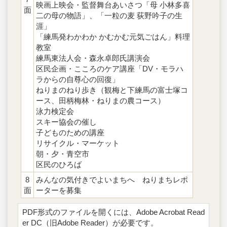
映画上映会・監督舞台あいさつ「母 小林多喜
面
二の母の物語」、「一粒の麦 荻野吟子の生
涯」
「練馬発わかわか かむかむ元気ごはん」料理
教室
練馬東法人会・森永卓郎氏講演会
区民企画・こころのケア講座「DV・モラハ
ラからの自尊心の回復」
ねりまのねり歩き（観梅と下練馬の富士塚コ
ース、田柄梅林・ねりまの農コース）
泳力検定会
スキー協会の催し
子どものための講座
リサイクル・マーケット
朝・夕・青空市
区民のひろば
8
みんなの気付きでよいまちへ ねりまちレポ
面
ーターを募集
PDF形式のファイルを開くには、Adobe Acrobat Read
er DC（旧Adobe Reader）が必要です。