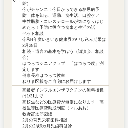
6面
館）
今がチャンス！今日からできる糖尿病予
防 体を知る、運動、食生活、口腔ケア
中性脂肪・コレステロールが気になりはじ
めたら！予防に役立つ食事と生活の話
ペット相談
令和4年度いきいき健康券の申し込み期限は
2月28日
相続・遺言の基本を学ぼう（講演会、相談
会）
はつらつシニアクラブ 「はつらつ度」測
定します
健康長寿はつらつ教室
ねりま区報をご自宅にお届けします
高齢者インフルエンザワクチンの無料接種
は1/31まで
高校生などの医療費が無償になります 高
校生等医療費助成制度（マルあお）
牧野富太郎図鑑
2月の育児栄養歯科相談
2月の2歳6カ月児歯科健診