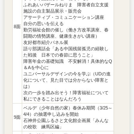
ふれあいバザールねりま 障害者自立支援
施設の自主製品展示・販売会
アサーティブ・コミュニケーション講座
自分の思いを伝える
8面
勤労福祉会館の催し（働き方改革講座、春
闘期の情勢講座、健康生きがい講座）
友好都市紹介パネル展
語り部講話会「ある中国残留孤児の経験し
た戦後 日本での春節に思うこと」
障害年金の基礎知識 不安解消！具体的なQ
＆Aを中心に
ユニバーサルデザインの今を学ぶ（UDの進
化について、見た目では分からない障害と
は）
次の一歩を踏み出そう！障害福祉について
私にできることはなんだろう
ベルデ（少年自然の家）春休み期間（3/25～
4/4）の抽選申し込みを開始
9面
石神井公園ふるさと文化館企画展「みんな
の校歌 練馬区編」