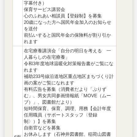
字幕付き）
保育サービス講習会
心のふれあい相談員【登録制】を募集
20歳になった方へ国民年金加入のお知らせ
を送付
前払いすると国民年金の保険料が割り引か
れます
在宅療養講演会「自分の明日を考える 一
人暮らしの在宅療養」
令和3年度地球温暖化対策報告書がご覧にな
れます
補助233号線沿道地区重点地区まちづくり計
画の案がご覧になれます
有料広告を募集（消費者だより「ぷりず
む」、男女共同参画情報紙「MOVE（ムー
ブ）」、図書館だより）
短時間保育、保育、調理、用務【会計年度
任用職員（サポートスタッフ〈登録
制〉）】を募集
自衛官などを募集
お休みします（石神井図書館、稲荷山図書