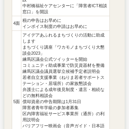
中村橋福祉ケアセンターに「障害者ICT相談
窓口」を開設
税の申告はお早めに
4面
インボイス制度の申請はお早めに
アイデアあふれるまちづくりの活動に助成
します
まちづくり講座「ワカモノまちづくり大懇
談会2023」
練馬区議会公式ツイッターを開始
コミュニティ助成事業で防災資器材を整備
練馬区議会議員選挙立候補予定者説明会
若者自立支援事業（ねりま若者サポートス
テーション・居場所）の家族懇談会
弁護士による成年後見制度・遺言・相続な
どの無料相談会
5面
償却資産の申告期限は1月31日
障害者青年学級の参加者募集
区内障害福祉サービス事業所（通所）の利
用説明会
バリアフリー映画会（音声ガイド・日本語