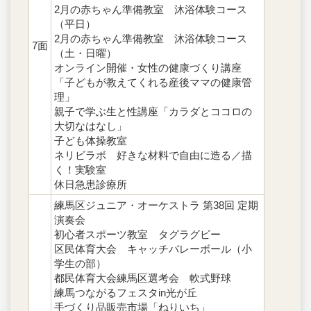
2月の赤ちゃん準備教室 沐浴体験コース
（平日）
2月の赤ちゃん準備教室 沐浴体験コース
7面
（土・日曜）
オンライン開催・女性の健康づくり講座
「子どもが教えてくれる産後ママの健康管
理」
親子で学ぶ生と性講座「カラダとココロの
大切なはなし」
子ども体操教室
ネリビラボ 好きな材料で自由に造る／描
く！実験室
休日急患診療所
練馬区ジュニア・オーケストラ 第38回 定期
演奏会
初心者スポーツ教室 タグラグビー
区民体育大会 キャッチバレーボール（小
学生の部）
都民体育大会練馬区選考会 軟式野球
練馬つながるフェスタin光が丘
手づくり品販売市場「ねりいち」