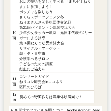
お店の技術を楽しく学べる 「まちゼミねり
ま」に参加しよう！
ボッチャを楽しもう
さくらスポーツフェスタ冬
ねりまさんさん将棋団体交流戦
第21回バドミントン親睦交流大会
10
少年少女サッカー教室 元日本代表のJリー
面
ガーによる指導
第16回ねりま幼児水泳大会
リサイクル・マーケット
朝・夕・青空市
介護学べるサロン
子どものための講座
献血にご協力を
コンサートガイド
11
ねりコレ即売会inココネリ
面
区民のひろば
12
初めての野菜作りは農業体験農園で！
面
PDF形式のファイルを開くには、Adobe Acrobat Read